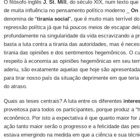
O filósofo inglês
J. St. Mill
, do século XIX, num texto que
de muita influência no pensamento político moderno _
On 
denomina de “
tirania social
”, que é muito mais terrível d
repressão política já que há poucos meios de escapar del
profundamente na singularidade da vida escravizando a pró
basta a luta contra a tirania das autoridades, mas é nece
tirania das opiniões e dos sentimentos hegemônicos. O cu
respeito à economia as opiniões hegemônicas em seu te
aderiu, são exatamente aquelas que hoje são apresentad
para tirar nosso país da situação deprimente em que teria
do atraso.
Quais as teses centrais? A luta entre os diferentes
intere
proveitosa para todos os participantes, porque produz a 
econômico. Por isto a expectativa é que quanto maior for a
ação tanto maior serão o progresso e a felicidade das p
estava emergindo na medida em que a ciência e sua técni