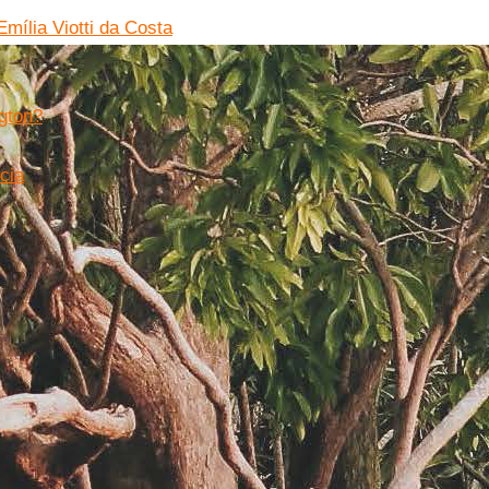
mília Viotti da Costa
gton?
cia