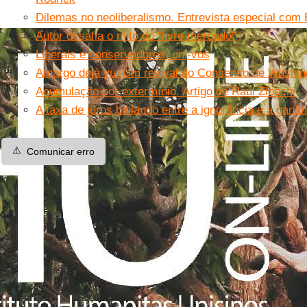
Dilemas no neoliberalismo. Entrevista especial com E
Autor desafia o mito do “livre mercado”
Liberais e conservadores, uni-vos
Amargo déjà vu. Um revival do Consenso de Washin
Acumulação por extermínio. Artigo de Raúl Zibechi
A taxa de juros bailando entre a ignorância e a ganân
⚠️
Comunicar erro