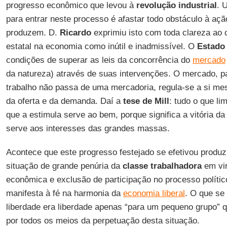
progresso econômico que levou à
revolução industrial
. 
para entrar neste processo é afastar todo obstáculo à ação
produzem. D.
Ricardo
exprimiu isto com toda clareza ao 
estatal na economia como inútil e inadmissível. O
Estado
condições de superar as leis da concorrência do
mercado
da natureza) através de suas intervenções. O mercado, pa
trabalho não passa de uma mercadoria, regula-se a si 
da oferta e da demanda. Daí a
tese de Mill
: tudo o que li
que a estimula serve ao bem, porque significa a vitória d
serve aos interesses das grandes massas.
Acontece que este progresso festejado se efetivou produ
situação de grande penúria da
classe trabalhadora
em vir
econômica e exclusão de participação no processo políti
manifesta à fé na harmonia da
economia liberal
. O que se 
liberdade era liberdade apenas “para um pequeno grupo” 
por todos os meios da perpetuação desta situação.