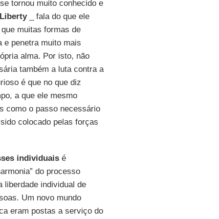
 se tornou muito conhecido e
Liberty
_ fala do que ele
o que muitas formas de
a e penetra muito mais
pria alma. Por isto, não
ssária também a luta contra a
rioso é que no que diz
mpo, a que ele mesmo
as como o passo necessário
 sido colocado pelas forças
sses individuais
é
“harmonia” do processo
 liberdade individual de
essoas. Um novo mundo
ca eram postas a serviço do