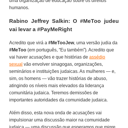
uma organização de educação sobre os direitos
humanos.
Rabino Jeffrey Salkin: O #MeToo judeu
vai levar a #PayMeRight
Acredito que virá a
#MeTooJew
, uma versão judia da
#MeToo
(em português, “Eu também”). Acredito que
vai haver acusações e que histórias de
assédio
sexual
vão envolver sinagogas, organizações,
seminários e instituições judaicas. As mulheres — e,
sim, os homens — vão trazer histórias de abuso,
atingindo os níveis mais elevados da liderança
comunitária judaica. Teremos demissões de
importantes autoridades da comunidade judaica.
Além disso, esta nova onda de acusações vai
impulsionar uma discussão maior na comunidade
judaica — uma discussão que esperamos que migre