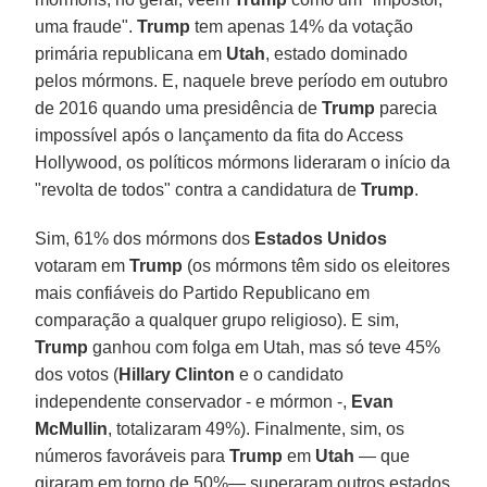
uma fraude".
Trump
tem apenas 14% da votação
primária republicana em
Utah
, estado dominado
pelos mórmons. E, naquele breve período em outubro
de 2016 quando uma presidência de
Trump
parecia
impossível após o lançamento da fita do Access
Hollywood, os políticos mórmons lideraram o início da
"revolta de todos" contra a candidatura de
Trump
.
Sim, 61% dos mórmons dos
Estados Unidos
votaram em
Trump
(os mórmons têm sido os eleitores
mais confiáveis do Partido Republicano em
comparação a qualquer grupo religioso). E sim,
Trump
ganhou com folga em Utah, mas só teve 45%
dos votos (
Hillary Clinton
e o candidato
independente conservador - e mórmon -,
Evan
McMullin
, totalizaram 49%). Finalmente, sim, os
números favoráveis para
Trump
em
Utah
— que
giraram em torno de 50%— superaram outros estados