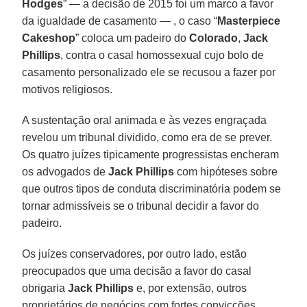
Hodges
” — a decisão de 2015 foi um marco a favor
da igualdade de casamento — , o caso “
Masterpiece
Cakeshop
” coloca um padeiro do
Colorado
,
Jack
Phillips
, contra o casal homossexual cujo bolo de
casamento personalizado ele se recusou a fazer por
motivos religiosos.
A sustentação oral animada e às vezes engraçada
revelou um tribunal dividido, como era de se prever.
Os quatro juízes tipicamente progressistas encheram
os advogados de
Jack Phillips
com hipóteses sobre
que outros tipos de conduta discriminatória podem se
tornar admissíveis se o tribunal decidir a favor do
padeiro.
Os juízes conservadores, por outro lado, estão
preocupados que uma decisão a favor do casal
obrigaria
Jack Phillips
e, por extensão, outros
proprietários de negócios com fortes convicções