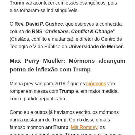
Trump
vai acontecer com esses evangélicos, pois
eles tornaram-se indistinguíveis.
O
Rev. David P. Gushee
, que escreveu a conhecida
coluna do
RNS
“
Christians, Conflict & Change
”
(Cristãos, conflito e mudança), é diretor do Centro de
Teologia e Vida Pública da
Universidade de Mercer
.
Max Perry Mueller: Mórmons alcançam
ponto de inflexão com Trump
Minha previsão para 2018 é que os
mórmons
vão
romper em massa com
Trump
e, em maior medida,
com o partido republicano.
Como eu e outros já havíamos escrito, os mórmons
nunca gostaram de
Trump
. Como disse o mais
famoso mórmon
antiTrump
,
Mitt Romney
, os
mórmons, no geral, veem
Trump
como um "impostor,