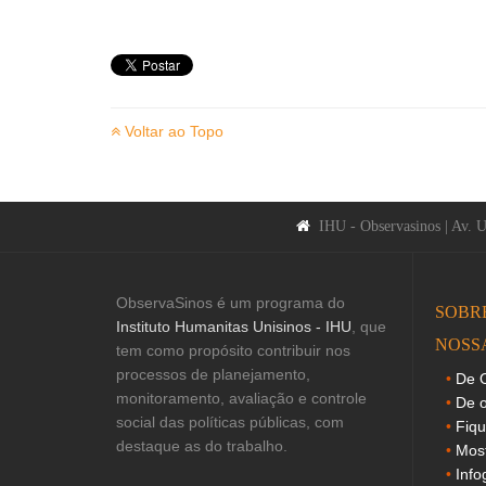
Voltar ao Topo
IHU - Observasinos | Av. 
ObservaSinos é um programa do
SOBR
Instituto Humanitas Unisinos - IHU
, que
NOSS
tem como propósito contribuir nos
processos de planejamento,
De O
monitoramento, avaliação e controle
De o
social das políticas públicas, com
Fiq
destaque as do trabalho.
Mos
Info