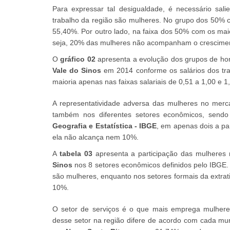
Para expressar tal desigualdade, é necessário sal
trabalho da região são mulheres. No grupo dos 50% 
55,40%. Por outro lado, na faixa dos 50% com os ma
seja, 20% das mulheres não acompanham o crescimen
O
gráfico 02
apresenta a evolução dos grupos de hom
Vale do Sinos
em 2014 conforme os salários dos tra
maioria apenas nas faixas salariais de 0,51 a 1,00 e 1
A representatividade adversa das mulheres no merc
também nos diferentes setores econômicos, sendo
Geografia e Estatística - IBGE
, em apenas dois a pa
ela não alcança nem 10%.
A
tabela 03
apresenta a participação das mulheres 
Sinos
nos 8 setores econômicos definidos pelo IBGE.
são mulheres, enquanto nos setores formais da extrati
10%.
O setor de serviços é o que mais emprega mulheres
desse setor na região difere de acordo com cada mu