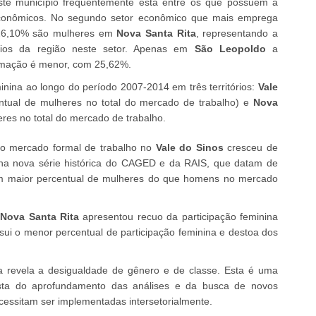
e município frequentemente está entre os que possuem a
 econômicos. No segundo setor econômico que mais emprega
s 26,10% são mulheres em
Nova Santa Rita
, representando a
pios da região neste setor. Apenas em
São Leopoldo
a
formação é menor, com 25,62%.
inina ao longo do período 2007-2014 em três territórios:
Vale
tual de mulheres no total do mercado de trabalho) e
Nova
es no total do mercado de trabalho.
no mercado formal de trabalho no
Vale do Sinos
cresceu de
 na nova série histórica do CAGED e da RAIS, que datam de
om maior percentual de mulheres do que homens no mercado
,
Nova Santa Rita
apresentou recuo da participação feminina
ui o menor percentual de participação feminina e destoa dos
a revela a desigualdade de gênero e de classe. Esta é uma
sta do aprofundamento das análises e da busca de novos
ecessitam ser implementadas intersetorialmente.