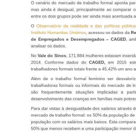
O cenário do mercado de trabalho formal aponta par
mas ainda é desigual, principalmente ao comparar o
entre os dois grupos pode ser ainda mais acentuada 
O
Observatório da realidade e das políticas públi
Instituto Humanitas Unisinos
, acessou os dados da
Re
de Empregados e Desempregados – CAGED
, am
analisar os dados.
No
Vale do Sinos
, 171.884 mulheres estavam inseri
2014. Conforme dados do
CAGED,
em 2015 este
trabalhadores formais totais frente a 45,42% um ano a
Além de o trabalho formal feminino ser desvalor
trabalhadoras formais ou informais do mercado de t
são frequentemente situações implicadas a part
desenvolvimento das crianças em famílias mais pobre
Para dar vistas à desigualdade dos salários através 
mercado de trabalho formal: os 50% da população de 
população com os salários mais baixos. Esta compar
50% que menos recebem e uma participação menor d