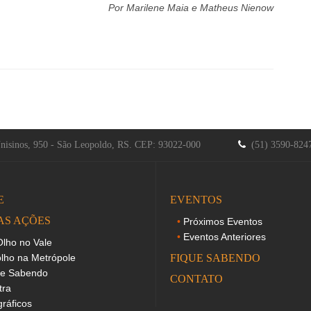
Por Marilene Maia e
Matheus Nienow
Unisinos, 950 - São Leopoldo, RS. CEP: 93022-000
(51) 3590-82
E
EVENTOS
AS AÇÕES
Próximos Eventos
Eventos Anteriores
lho no Vale
lho na Metrópole
FIQUE SABENDO
ue Sabendo
CONTATO
tra
gráficos