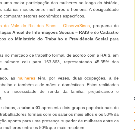
a uma maior participação das mulheres ao longo da história,
s salários médios entre mulheres e homens. A desigualdade
ao comparar setores econômicos específicos.
cas do Vale do Rio dos Sinos – ObservaSinos
, programa do
lação Anual de Informações Sociais – RAIS
e do
Cadastro
bos do
Ministério do Trabalho e Previdência Social
para
das no mercado de trabalho formal, de acordo com a
RAIS,
em
 número caiu para 163.863, representando 45,35% dos
ntes.
izado, as
mulheres
têm, por vezes, duas ocupações, a de
rabalho e também a de mães e domésticas. Estas realidades
ir da necessidade de renda da família, prejudicando o
s.
de dados, a
tabela 01
apresenta dois grupos populacionais do
trabalhadores formais com os salários mais altos e os 50% da
ação aponta para uma presença superior de mulheres entre os
e mulheres entre os 50% que mais recebem.