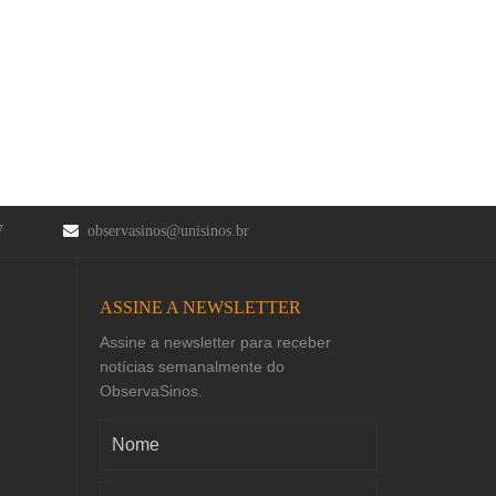
47
observasinos@unisinos.br
ASSINE A NEWSLETTER
Assine a newsletter para receber
notícias semanalmente do
ObservaSinos.