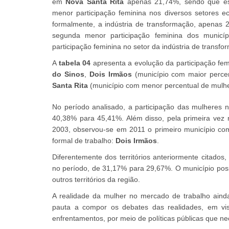
em
Nova Santa Rita
apenas 21,74%, sendo que est
menor participação feminina nos diversos setores
formalmente, a indústria de transformação, apena
segunda menor participação feminina dos municí
participação feminina no setor da indústria de trans
A
tabela 04
apresenta a evolução da participação fem
do Sinos
,
Dois Irmãos
(município com maior percen
Santa Rita
(município com menor percentual de mulher
No período analisado, a participação das mulheres 
40,38% para 45,41%. Além disso, pela primeira vez
2003, observou-se em 2011 o primeiro município c
formal de trabalho:
Dois Irmãos
.
Diferentemente dos territórios anteriormente citados
no período, de 31,17% para 29,67%. O município poss
outros territórios da região.
A realidade da mulher no mercado de trabalho aind
pauta a compor os debates das realidades, em vi
enfrentamentos, por meio de políticas públicas que n