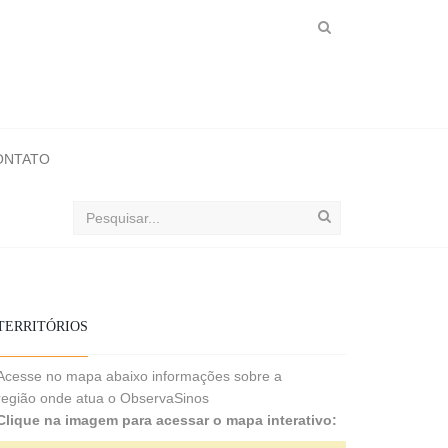
ONTATO
Buscar
no
ObservaSinos
TERRITÓRIOS
Acesse no mapa abaixo informações sobre a
região onde atua o ObservaSinos
Clique na imagem para acessar o mapa interativo: