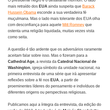
O presidente negro e o desafiante mórmon. O lado
mais retraído dos
EUA
ainda suspeita que
Barack
Hussein Obama
esconde a sua verdadeira fé
muçulmana. Mas o lado mais tolerante dos EUA olha
com desconfiança para aquele
Mitt Romney
que
ostenta uma religião liquidada, muitas vezes vista
como seita.
A questão é tão ardente que os adversários raramente
aceitam falar sobre isso. Mas o fizeram para a
Cathedral Age
, a revista da
Catedral Nacional de
Washington
, igreja-símbolo da unidade nacional, na
primeira entrevista de uma série que irá apresentar
reflexões sobre a fé nos
EUA
, a partir de
proeminentes líderes do pensamento e indivíduos de
diferentes origens ou perspectivas religiosas.
Publicamos aqui a íntegra da entrevista, da edição do