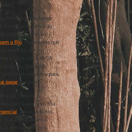
ndão?
 ao Rio mergulhar, tomar
gua. Começou o caminhão
 de amanhã, ao futuro.
 sem o Rio
. Os animais que
er atendidos por
ltura
. Uma cerca de 19
as pessoas, que estão
famílias de uma hora para
ai pagar
por isso?
lamação. Depois, o
meçaram a aparecer. Era
gencial
, um acordo das
s que substituiriam o
a, a entrega de cesta