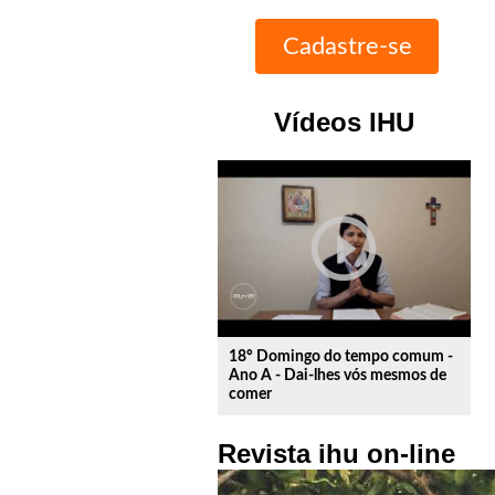
Vídeos IHU
play_circle_outline
18º Domingo do tempo comum -
Ano A - Dai-lhes vós mesmos de
comer
Revista ihu on-line