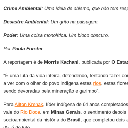
Crime Ambiental
: Uma ideia de abismo, que não tem res
Desastre Ambiental
: Um grito na paisagem.
Poder
: Uma coisa monolítica. Um bloco obscuro.
Por
Paula Forster
A reportagem é de
Morris Kachani
, publicada por
O Esta
“É uma luta da vida inteira, defendendo, tentando fazer
a ver com o olhar do povo indígena estes
rios
, estas flor
sendo devoradas pela mineração e garimpo”.
Para
Ailton Krenak
, líder indígena de 64 anos completado
vale do
Rio Doce
, em
Minas Gerais
, o sentimento depois
socioambiental da história do
Brasil
, que completou dois 
05, é de luto.