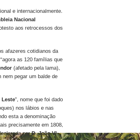
ional e internacionalmente.
bleia Nacional
rotesto aos retrocessos dos
s afazeres cotidianos da
“agora as 120 famílias que
endor
(afetado pela lama),
m nem pegar um balde de
 Leste
”, nome que foi dado
oques) nos lábios e nas
ndo esta a denominação
mais precisamente em 1808,
 declarada por
D. João VI
,