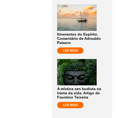
Itinerantes do Espírito.
Comentário de Adroaldo
Palaoro
LER MAIS
A mística zen budista na
trama da vida. Artigo de
Faustino Teixeira
LER MAIS