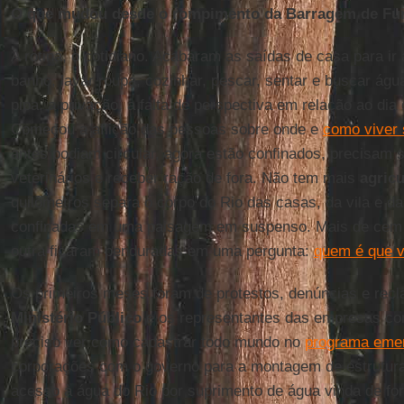
O que mudou desde o rompimento da Barragem de Fu
A rotina, o cotidiano. Acabaram as saídas de casa para ir
banho, lavar roupa, cozinhar, pescar, sentar e buscar á
pipa, a privação, a falta de perspectiva em relação ao dia
Começou a aflição das pessoas sobre onde e
como viver
antes podiam circular, agora estão confinados, precisam s
veterinários e receber ração de fora. Não tem mais
agricu
quilômetros separa o corpo do Rio das casas, da vila e d
confinadas em uma paisagem em suspenso. Mais de cem 
outra ficaram penduradas em uma pergunta:
quem é que v
Os primeiros meses foram de protestos, denúncias e rec
Ministério Público
e os representantes das empresas co
preciso ver como cadastrar todo mundo no
programa emer
corporações com o governo para a montagem de estrutura
acesso à água do Rio por suprimento de água vinda de for