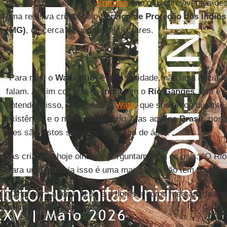
que durou décadas. Os
Krenaks
são os sobreviventes des
uma reserva criada pelo
Serviço de Proteção dos Índio
(MG)
, de cerca de quatro mil hectares.
*
“Para nós, o
Watu (Rio)
é uma entidade, não uma bacia hi
falam. Assim como lá na
Índia
tem o
Rio Ganges
, que é 
entendem isso, nós temos o
Watu
, que sustentou durante
existência e o nosso imaginário. Mas aqui no
Brasil
, rios
eles são vistos só como um corpo de água”.
“As crianças hoje olham e perguntam para os pais: “O Ri
Para uma infância isso é uma marca que não tem como re
“Olhar para a terra, o rio e a floresta como mercadoria é
vai nos enterrar a todos”.