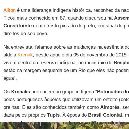
Ailton
é uma liderança indígena histórica, reconhecida nac
Ficou mais conhecido em 87, quando discursou na
Assem
Constituinte
com o rosto pintado de preto, em sinal de p
direitos do seu povo.
Na entrevista, falamos sobre as mudanças na essência do
aldeia
Krenak
, desde aquele dia 05 de novembro de 2015: 
vivem dentro da reserva indígena, no município de
Respl
estão na margem esquerda de um Rio que eles não pode
água”.
Os
Krenaks
pertencem ao grupo indígena “
Botocudos do
pelos portugueses àqueles que utilizavam um enfeite (bot
orelhas. Eles são conhecidos também como
Aimorés
, se
dada pelos próprios
Tupis
. À época do
Brasil Colonial
, 
muitos deles foram massacrados com a “
Guerra Justa
”,