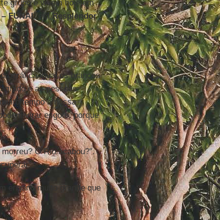
te grupo e vivem hoje em
s – FUNAI
, em
Resplendor
drográfica igual os brancos
sagrado e as pessoas
 muito tempo a nossa
 podem virar esgoto, porque
o morreu? O Rio acabou?”.
cuperar”.
 um engano muito grande que