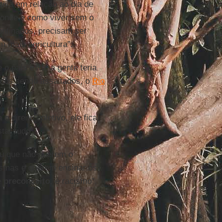
tiva em relação ao dia de
 onde e como viver sem o
onfinados, precisam ser
m mais agricultura”.
 o país está, a gente teria
odos sendo assaltados, o
Rio
l”.
direito coletivo, ele fica
tar tudo”.
ou que não querem o
esmas e querem ensinar os
é
preconceito
, é racismo”.