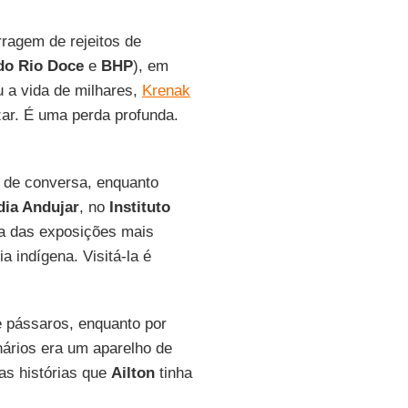
ragem de rejeitos de
do Rio Doce
e
BHP
), em
 a vida de milhares,
Krenak
zar. É uma perda profunda.
de conversa, enquanto
dia Andujar
, no
Instituto
a das exposições mais
a indígena. Visitá-la é
e pássaros, enquanto por
nários era um aparelho de
 as histórias que
Ailton
tinha