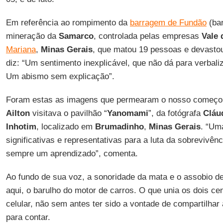
Em referência ao rompimento da
barragem de Fundão
(bar
mineração da
Samarco
, controlada pelas empresas
Vale 
Mariana
,
Minas Gerais
, que matou 19 pessoas e devastou
diz: “Um sentimento inexplicável, que não dá para verbali
Um abismo sem explicação”.
Foram estas as imagens que permearam o nosso começo 
Ailton
visitava o pavilhão “
Yanomami
”, da fotógrafa
Cláu
Inhotim
, localizado em
Brumadinho
,
Minas Gerais
. “Um
significativas e representativas para a luta da sobrevivênci
sempre um aprendizado”, comenta.
Ao fundo de sua voz, a sonoridade da mata e o assobio d
aqui, o barulho do motor de carros. O que unia os dois ce
celular, não sem antes ter sido a vontade de compartilhar
para contar.