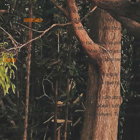
“Começou o caminhão pipa, a privação, a falta de perspec
amanhã, ao futuro. Começou a aflição das pessoas sobre
Rio
. Os
animais
que antes podiam circular, agora estão c
atendidos por veterinários e receber ração de fora. Não te
“Se a gente não estivesse vivendo na situação política que
outra configuração deste problema. Mas como estamos t
Doce
é apenas mais uma vítima desse assalto monumenta
“Como o povo indígena vive de uma maneira que expressa o 
muito exposto a essa violência colonialista que quer devas
“Quando as pessoas dizem que os índios são atrasados 
progresso estão sendo estúpidas, não sabem sobre si m
índios a se organizar, a produzir, a sobreviver. Tudo isso 
Eis a entrevista.