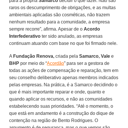
para a própria
Samarco
decidir o que fazer. Não são
raros os descumprimento de obrigações, e as multas
ambientais aplicadas são cosméticas, não trazem
nenhum resultado para a comunidade, a empresa
sempre recorre”, afirma. Apesar de o
Acordo
Interfederativo
ter sido anulado, as empresas
continuam atuando com base no que foi firmado nele.
A
Fundação Renova,
criada pela
Samarco, Vale
e
BHP
por meio do “
Acordão
” para ser a gestora de
todas as ações de compensação e reparação, tem em
seu conselho deliberativo apenas membros indicados
pelas empresas. Na prática, é a Samarco decidindo o
que é mais importante reparar e onde, quanto e
quando aplicar os recursos, e não as comunidades
estabelecendo suas prioridades. “Até o momento, o
que está em andamento é a construção do dique de
contenção na região de Bento Rodrigues. O
argumento é de segurança, mas o que vemos são