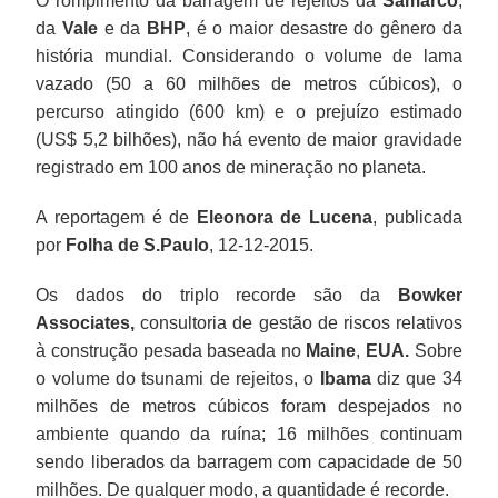
O rompimento da barragem de rejeitos da
Samarco
,
da
Vale
e da
BHP
, é o maior desastre do gênero da
história mundial. Considerando o volume de lama
vazado (50 a 60 milhões de metros cúbicos), o
percurso atingido (600 km) e o prejuízo estimado
(US$ 5,2 bilhões), não há evento de maior gravidade
registrado em 100 anos de mineração no planeta.
A reportagem é de
Eleonora de Lucena
, publicada
por
Folha de S.Paulo
, 12-12-2015.
Os dados do triplo recorde são da
Bowker
Associates,
consultoria de gestão de riscos relativos
à construção pesada baseada no
Maine
,
EUA.
Sobre
o volume do tsunami de rejeitos, o
Ibama
diz que 34
milhões de metros cúbicos foram despejados no
ambiente quando da ruína; 16 milhões continuam
sendo liberados da barragem com capacidade de 50
milhões. De qualquer modo, a quantidade é recorde.