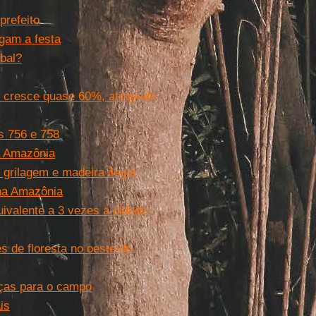
prefeito
gam a festa
bal?
 cresce quase 60%, atingindo
s 756 e 758
a Amazônia
 grilagem e madeira ilegal
na Amazônia
ivalente a 3 vezes a cidade
s de floresta no oeste do
aças para o campo
is