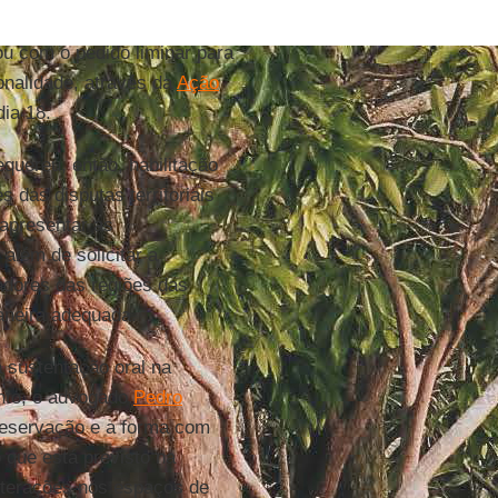
ou com o pedido liminar para
onalidade, através da
Ação
dia 18.
quereu, então, habilitação
 das disputas territoriais
apresentar as
além de solicitar a
radores das regiões das
aneira adequada.
 sustentação oral na
nto, o advogado
Pedro
reservação e a forma com
 que está previsto na
lterações nos espaços de