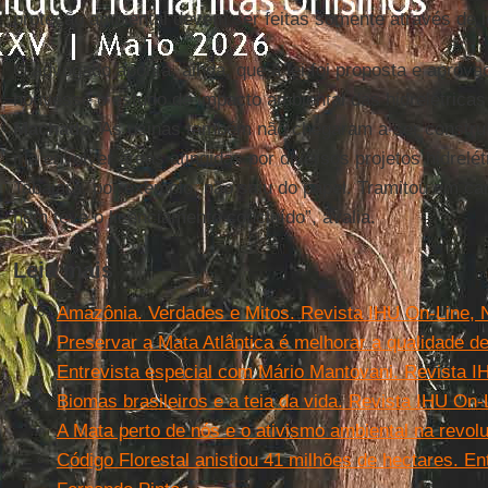
proteção ambiental devem ser feitas somente através de l
O advogado aponta, ainda, que a lei foi proposta e apro
houvesse o estudo de impacto ambiental das hidrelétrica
Machado
. As usinas também não chegaram a ser constru
iria envolver áreas atingidas por diversos projetos hidrelé
Tabajara, por exemplo, não saiu do papel. Tramitou em car
nem teve o licenciamento concluído”, avalia.
Leia mais
Amazônia. Verdades e Mitos. Revista IHU On-Line, N
Preservar a Mata Atlântica é melhorar a qualidade d
Entrevista especial com Mário Mantovani. Revista I
Biomas brasileiros e a teia da vida. Revista IHU On-
A Mata perto de nós e o ativismo ambiental na revol
Código Florestal anistiou 41 milhões de hectares. En