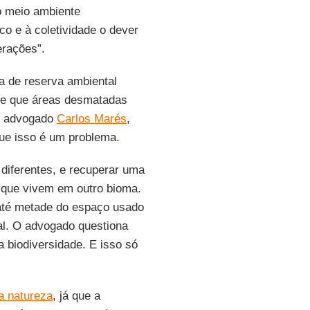
o meio ambiente
co e à coletividade o dever
erações”.
a de reserva ambiental
mite que áreas desmatadas
O advogado
Carlos Marés
,
que isso é um problema.
diferentes, e recuperar uma
s que vivem em outro bioma.
até metade do espaço usado
cal. O advogado questiona
 biodiversidade. E isso só
a natureza
, já que a