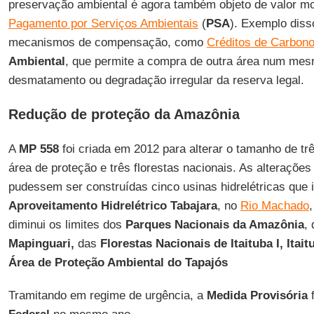
preservação ambiental é agora também objeto de valor mo
Pagamento por Serviços Ambientais
(
PSA
). Exemplo diss
mecanismos de compensação, como
Créditos de Carbon
Ambiental
, que permite a compra de outra área num me
desmatamento ou degradação irregular da reserva legal.
Redução de proteção da Amazônia
A
MP 558
foi criada em 2012 para alterar o tamanho de tr
área de proteção e três florestas nacionais. As alterações
pudessem ser construídas cinco usinas hidrelétricas que 
Aproveitamento Hidrelétrico Tabajara
, no
Rio Machado
diminui os limites dos
Parques Nacionais da Amazônia
,
Mapinguari,
das
Florestas Nacionais de Itaituba I, Itaitu
Área de Proteção Ambiental do Tapajós
Tramitando em regime de urgência, a
Medida Provisória
f