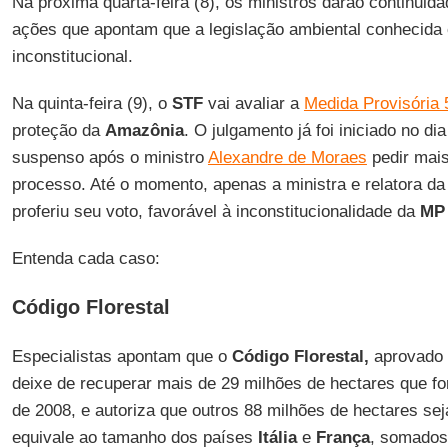
Na próxima quarta-feira (8), os ministros darão continuid
ações que apontam que a legislação ambiental conhecid
inconstitucional.
Na quinta-feira (9), o
STF
vai avaliar a
Medida Provisória 
proteção da
Amazônia
. O julgamento já foi iniciado no di
suspenso após o ministro
Alexandre de Moraes
pedir mais
processo. Até o momento, apenas a ministra e relatora da
proferiu seu voto, favorável à inconstitucionalidade da
MP 
Entenda cada caso:
Código Florestal
Especialistas apontam que o
Código Florestal,
aprovado 
deixe de recuperar mais de 29 milhões de hectares que f
de 2008, e autoriza que outros 88 milhões de hectares s
equivale ao tamanho dos países
Itália
e
França
, somados