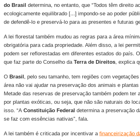
do Brasil
determina, no entanto, que “Todos têm direito a
ecologicamente equilibrado [...] impondo-se ao poder públi
de defendê-lo e preservá-lo para as presentes e futuras g
A lei florestal também mudou as regras para a área mínim
obrigatória para cada propriedade. Além disso, a lei per
podem ser reflorestadas em diferentes estados do país. 
que faz parte do Conselho da
Terra de Direitos
, explica 
O
Brasil
, pelo seu tamanho, tem regiões com vegetações 
área não vai ajudar na preservação dos animais e planta
Metade das reservas de preservação também podem ter 
por plantas exóticas, ou seja, que não são naturais do lo
isso. “A
Constituição Federal
determina a preservação da
se faz com essências nativas”, fala.
A lei também é criticada por incentivar a
financeirização d