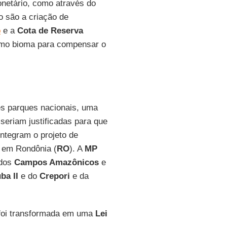
netário, como através do
o são a criação de
o
e a
Cota de Reserva
smo bioma para compensar o
ês parques nacionais, uma
 seriam justificadas para que
integram o projeto de
, em Rondônia (
RO
). A
MP
 dos
Campos Amazônicos
e
ba II
e do
Crepori
e da
oi transformada em uma
Lei