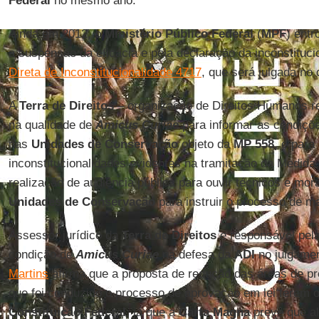
Federal
no mesmo ano.
Ainda em 2012, o
Ministério Público Federal
(
MPF
) entr
a suspensão da eficácia e pela declaração da inconstituci
Direta de Inconstitucionalidade 4717
, que será julgada no 
A
Terra de Direitos
– organização de Direitos Humanos re
na qualidade de
Amicus Curiae
para informar as condições
nas
Unidades de Conservação
objeto da
MP 558,
e para 
inconstitucionalidades evidentes na tramitação da Medida, 
realização de audiência pública para ouvir técnicos e mo
Unidades de Conservação
para instruir o processo de m
Assessor jurídico da
Terra de Direitos
e responsável pela
condição de
Amicus Curiae
na defesa da
ADI
no julgame
Martins
afirma que a proposta de redução das áreas de p
que foi conduzido o processo de aprovação em lei ferem o
Constituição Federal
, já que a
Carta Magna
prevê que a