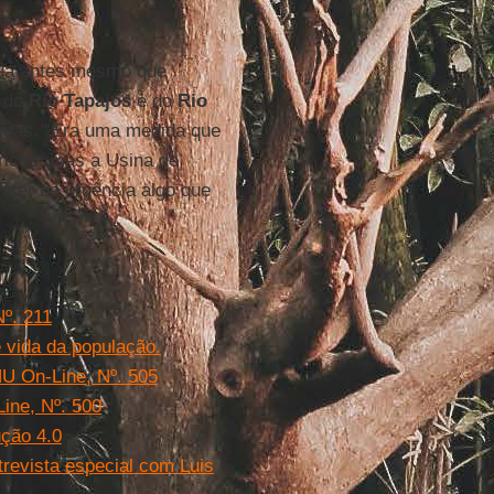
ei.
vada antes mesmo que
s do
Rio Tapajós
e do
Rio
ídas. “Era uma medida que
tricos, mas a Usina de
áter de urgência algo que
º. 211
e vida da população.
HU On-Line, Nº. 505
Line, Nº. 500
ução 4.0
trevista especial com Luis