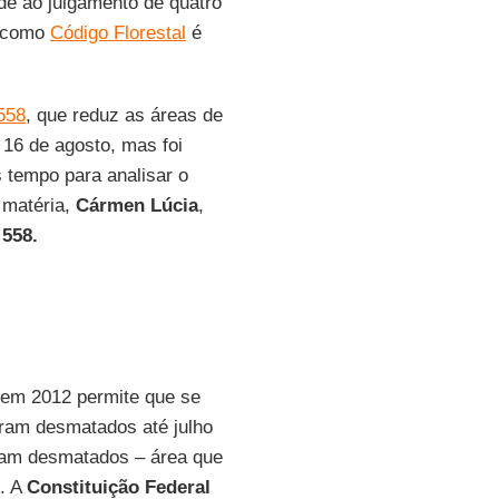
ade ao julgamento de quatro
a como
Código Florestal
é
558
, que reduz as áreas de
a 16 de agosto, mas foi
 tempo para analisar o
 matéria,
Cármen Lúcia
,
558.
em 2012 permite que se
oram desmatados até julho
ejam desmatados – área que
. A
Constituição Federal