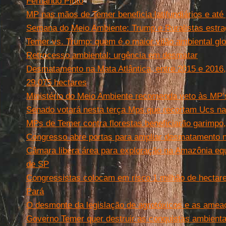
Fernando Pinto
MP nas mãos de Temer beneficia latifundiários e até 
Semana do Meio Ambiente: Trump e Ruralistas estra
Temer vs. Trump: quem é o maior vilão ambiental glo
Retrocesso ambiental: urgência em desmatar
Desmatamento na Mata Atlântica, entre 2015 e 2016,
29.075 hectares
Ministério do Meio Ambiente recomenda veto às MP’
Senado votará nesta terça Mps que recortam Ucs n
MPs de Temer contra florestas beneficiarão garimpo,
Congresso abre portas para ampliar desmatamento 
Câmara libera área para exploração na Amazônia equ
de SP
Congressistas colocam em risco 1 milhão de hectare
Pará
O desmonte da legislação de agrotóxicos e as ame
Governo Temer quer destruir as conquistas ambienta