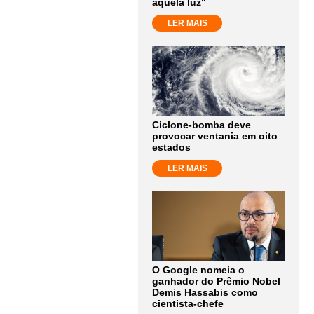
aquela luz"
LER MAIS
Ciclone-bomba deve
provocar ventania em oito
estados
LER MAIS
O Google nomeia o
ganhador do Prêmio Nobel
Demis Hassabis como
cientista-chefe