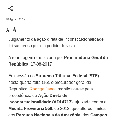
share
18 Agosto 2017
Julgamento da ação direta de inconstitucionalidade
foi suspenso por um pedido de vista.
A reportagem é publicada por
Procuradoria-Geral da
República
, 17-08-2017
Em sessão no
Supremo Tribunal Federal
(
STF
)
nesta quarta-feira (16), o procurador-geral da
República,
Rodrigo Janot
, manifestou-se pela
procedência da
Ação Direta de
Inconstitucionalidade
(
ADI 4717
), ajuizada contra a
Medida Provisória 558
, de 2012, que alterou limites
dos
Parques Nacionais da Amazônia
, dos
Campos