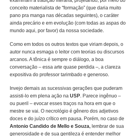
examinam a tradição literária, projetando, por meio do
conceito materialista de “formação” (que daria muito
pano pra manga nas décadas seguintes), o caráter
ainda precário e em evolução (com todas as aspas do
mundo aqui, por favor) da nossa sociedade.
Como em todos os outros textos que viriam depois, o
autor nunca esmaga o leitor com teorias ou discursos
arcanos. A tônica é sempre o diálogo, a boa
conversação – essa arte quase perdida –, a clareza
expositiva do professor tarimbado e generoso.
Invejo demais as sucessivas gerações que puderam
assisti-lo em plena ação na
USP
. Parece ingênuo –
ou pueril – evocar esses traços na hora em que o
mestre se vai. O necrológio é gênero dos adjetivos
doces e do juízo crítico em pausa. Porém, no caso de
Antonio Candido de Mello e Souza,
lembrar de sua
generosidade e de sua gentileza é entender melhor