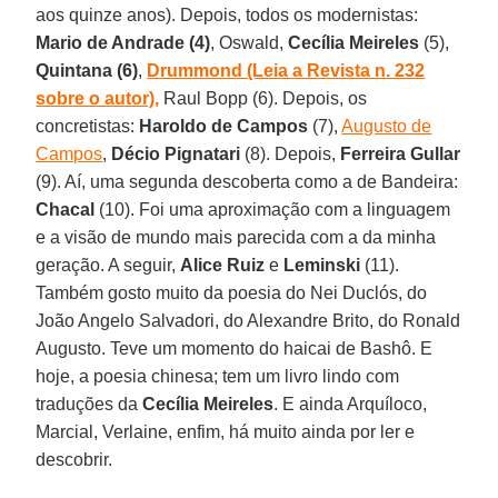
aos quinze anos). Depois, todos os modernistas:
Mario de Andrade (4)
, Oswald,
Cecília Meireles
(5),
Quintana (6)
,
Drummond (Leia a Revista n. 232
sobre o autor),
Raul Bopp (6). Depois, os
concretistas:
Haroldo de Campos
(7),
Augusto de
Campos
,
Décio Pignatari
(8). Depois,
Ferreira Gullar
(9). Aí, uma segunda descoberta como a de Bandeira:
Chacal
(10). Foi uma aproximação com a linguagem
e a visão de mundo mais parecida com a da minha
geração. A seguir,
Alice Ruiz
e
Leminski
(11).
Também gosto muito da poesia do Nei Duclós, do
João Angelo Salvadori, do Alexandre Brito, do Ronald
Augusto. Teve um momento do haicai de Bashô. E
hoje, a poesia chinesa; tem um livro lindo com
traduções da
Cecília Meireles
. E ainda Arquíloco,
Marcial, Verlaine, enfim, há muito ainda por ler e
descobrir.