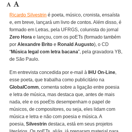
Ricardo Silvestrin
é poeta, músico, cronista, ensaísta
e, em breve, lançará um livro de contos. Além disso, é
formado em Letras, pela UFRGS, colunista do jornal
Zero Hora
e lançou, com os poETs (formado também
por
Alexandre Brito
e
Ronald Augusto
), o CD
“
Música legal com letra bacana
”, pela gravadora YB,
de São Paulo.
Em entrevista concedida por e-mail à
IHU On-Line
,
esse poeta, que trabalha como publicitário na
GlobalComm
, comenta sobre a ligação entre poesia
e letra de música, mas destaca que, antes de mais
nada, ele e os poeEts desempenham o papel de
músicos, de compositores, ou seja, eles lidam com
música e letra e não com poesia e música. A
poesia,
Silvestrin
destaca, está em seus projetos
literários. Os poETs, aliás, já preparam material para