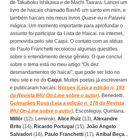
de Takuboku Ishikawa e de Machi Tawara. Lancei um
livro de haicais chamado Bashô um santo em mim, e
também haicais nos meus livros
Quase eu
e
Palavra
mágica
. Um momento importante para aprofundar o
assunto foi participar da Lista de Haicai, na internet,
promovida pelo site Caqui. O contato com as idéias
do Paulo Franchetti recolocou algumas questões
sobre o entendimento desse gênero. O que concluí
sobre o tema está no meu artigo “Os dez
desmandamentos do haicai”, que pode ser lido no
meu site e no do
Caqui
. Muitos poetas já escreveram
e publicaram haicais:
Borges
(Leia a edição n. 193
da Revista IHU On-Line sobre o autor)
,
Benedetti,
Guimarães Rosa
(Leia a edição n. 178 da Revista
IHU On-Line sobre o autor),
Escosteguy, Quintana,
Millôr
(12), Leminski,
Alice Ruiz
(13),
Alexandre
Brito
(14),
Ricardo Portugal
(15),
João Angelo
Salvadori
(16),
Paulo Franchetti
(17),
Aníbal Beça
...