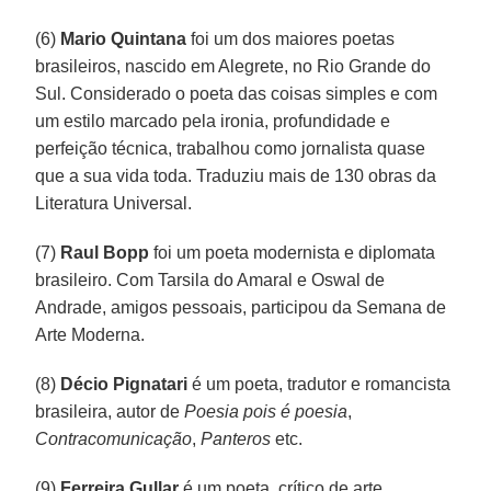
(6)
Mario Quintana
foi um dos maiores poetas
brasileiros, nascido em Alegrete, no Rio Grande do
Sul. Considerado o poeta das coisas simples e com
um estilo marcado pela ironia, profundidade e
perfeição técnica, trabalhou como jornalista quase
que a sua vida toda. Traduziu mais de 130 obras da
Literatura Universal.
(7)
Raul Bopp
foi um poeta modernista e diplomata
brasileiro. Com Tarsila do Amaral e Oswal de
Andrade, amigos pessoais, participou da Semana de
Arte Moderna.
(8)
Décio Pignatari
é um poeta, tradutor e romancista
brasileira, autor de
Poesia pois é poesia
,
Contracomunicação
,
Panteros
etc.
(9)
Ferreira Gullar
é um poeta, crítico de arte,