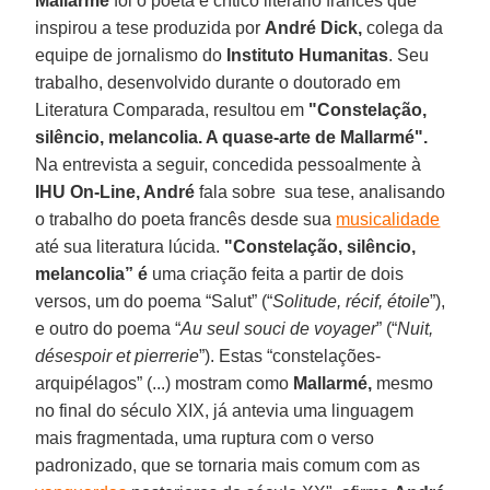
Mallarmé
foi o poeta e crítico literário francês que
inspirou a tese produzida por
André Dick,
colega da
equipe de jornalismo do
Instituto Humanitas
. Seu
trabalho, desenvolvido durante o doutorado em
Literatura Comparada, resultou em
"Constelação,
silêncio, melancolia. A quase-arte de Mallarmé".
Na entrevista a seguir, concedida pessoalmente à
IHU On-Line, André
fala sobre sua tese, analisando
o trabalho do poeta francês desde sua
musicalidade
até sua literatura lúcida.
"Constelação, silêncio,
melancolia” é
uma criação feita a partir de dois
versos, um do poema “Salut” (“
Solitude, récif, étoile
”),
e outro do poema “
Au seul souci de voyager
” (“
Nuit,
désespoir et pierrerie
”). Estas “constelações-
arquipélagos” (...) mostram como
Mallarmé,
mesmo
no final do século XIX, já antevia uma linguagem
mais fragmentada, uma ruptura com o verso
padronizado, que se tornaria mais comum com as