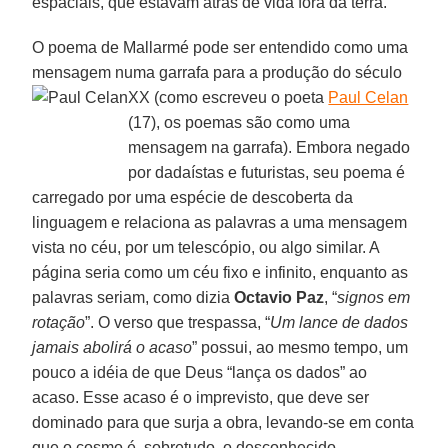
espaciais, que estavam atrás de vida fora da terra.
O poema de Mallarmé pode ser entendido como uma
mensagem numa garrafa para a produção do século
XX (como escreveu o poeta
Paul Celan
(17), os poemas são como uma
mensagem na garrafa). Embora negado
por dadaístas e futuristas, seu poema é
carregado por uma espécie de descoberta da
linguagem e relaciona as palavras a uma mensagem
vista no céu, por um telescópio, ou algo similar. A
página seria como um céu fixo e infinito, enquanto as
palavras seriam, como dizia
Octavio Paz
, “
signos em
rotação
”. O verso que trespassa, “
Um lance de dados
jamais abolirá o acaso
” possui, ao mesmo tempo, um
pouco a idéia de que Deus “lança os dados” ao
acaso. Esse acaso é o imprevisto, que deve ser
dominado para que surja a obra, levando-se em conta
que o cosmo é, sobretudo, o desconhecido.