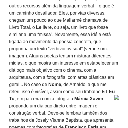
outros recursos além da linguagem verbal – o que é
um caminho desafiador. Eles, por vias diversas,
chegam um pouco ao que Mallarmé chamava de
Livro Total, o
Le livre
, ou seja, um livro que fosse
similar a uma “missa”. Novamente, essa idéia está
ligada ao movimento da poesia concreta, que
propunha um texto “verbivocovisual” (verbo-som-
imagem). Alguns poetas tentam misturar diferentes
mídias, o que mostra um interesse em estabelecer um
diálogo mais objetivo com o cinema, com a
arquitetura, com a fotografia, com artes plásticas em
geral... No caso de
Nome
, de Arnaldo, a que me
referi, isso é visível, assim como seu trabalho
ET Eu
Tu
, em parceria com a fotógrafa
Márcia Xavier
,
propondo um diálogo direto entre imagem e
construção verbal. Deve-se lembrar também dos
trabalhos de Josely Vianna Baptista, que apresenta
poemas com fotografias de
Francisco Faria
em