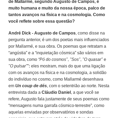
de Mallarmé, segundo Augusto de Campos, é
muito humana e muito da nossa época, palco de
tantos avanços na física e na cosmologia. Como
você reflete sobre essa questão?
André Dick -
Augusto de Campos
, como disse na
pergunta anterior, é um dos poetas mais influenciados
por Mallarmé, e sua obra. Os poemas que retratam a
“angústia” e a “inquietação cósmica” são vários em
sua obra, como
“Pó do cosmos"
,
"Sos"
,
"O quasar"
e
"O pulsar"
”
:
eles mostram, mais do que uma ligação
com os avanços na física e na cosmologia, a solidão
do indivíduo no cosmo, como Mallarmé desenhava
em
Un coup de dés
, com o setentrião ao norte. Nesta
entrevista dada a
Cláudio Daniel
, a que você se
refere, Augusto fala justamente de seus poemas como
“mensagens numa garrafa cósmico-terrestre”, como
aquelas enviadas por observatórios e sondas