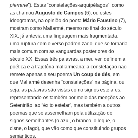
pierrerie
”). Estas “constelações-arquipélagos”, como
as chamou
Augusto de Campos
(6), ou estes
ideogramas, na opinião do poeta
Mário Faustino
(7),
mostram como Mallarmé, mesmo no final do século
XIX, já antevia uma linguagem mais fragmentada,
uma ruptura com o verso padronizado, que se tornaria
mais comum com as vanguardas posteriores do
século XX. Essas três palavras, a meu ver, definem a
poética e a trajetória mallarmeana: a constelação não
remete apenas a seu poema
Un coup de dés
, em
que Mallarmé desenha “constelações” na página, ou
seja, as palavras são vistas como signos estelares,
representando-os também por meio das menções ao
Setentrião, ao “êxito estelar”, mas também a outros
poemas que se assemelham pela utilização de
signos semelhantes (o azul, o branco, o leque, o
cisne, o lago), que vão como que constituindo grupos
semânticos.