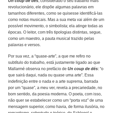
Un coup de dés
, considerado o seu trabalho mais
revolucionário, ele dispõe algumas palavras em
tamanhos diferentes, como se quisesse identificá-las
como notas musicais. Mas a sua meta vai além de um
possível movimento, o simbolista; ela atinge todas as
épocas. O leitor, com três tipologias distintas, segue,
como um maestro, a pauta musical trazido pelas
palavras e versos.
Por sua vez, a “quase-arte”, a que me refiro no
subtítulo do trabalho, está justamente ligado ao que
Mallarmé observa no prefácio de
Un coup de dés
: “o
que sairá daqui, nada ou quase uma arte”. Essa
indefinição entre o nada e a arte suprema, barrada
por um “quase”, a meu ver, revela a precariedade, no
bom sentido, da poesia moderna. O poeta, com isso,
não quer se estabelecer como um “porta voz” de uma
mensagem superior, como havia, de forma ilusória, no
romantismo, sobretudo o teórico, de Schlegel e