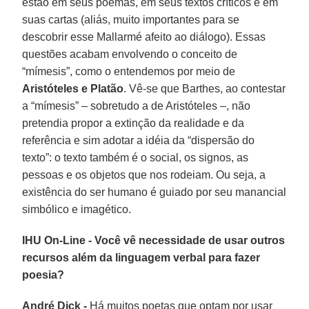
estão em seus poemas, em seus textos críticos e em
suas cartas (aliás, muito importantes para se
descobrir esse Mallarmé afeito ao diálogo). Essas
questões acabam envolvendo o conceito de
“mímesis”, como o entendemos por meio de
Aristóteles e Platão
. Vê-se que Barthes, ao contestar
a “mímesis” – sobretudo a de Aristóteles –, não
pretendia propor a extinção da realidade e da
referência e sim adotar a idéia da “dispersão do
texto”: o texto também é o social, os signos, as
pessoas e os objetos que nos rodeiam. Ou seja, a
existência do ser humano é guiado por seu manancial
simbólico e imagético.
IHU On-Line - Você vê necessidade de usar outros
recursos além da linguagem verbal para fazer
poesia?
André Dick -
Há muitos poetas que optam por usar