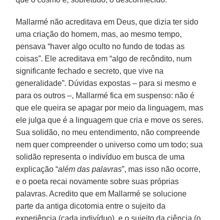
Mallarmé não acreditava em Deus, que dizia ter sido
uma criação do homem, mas, ao mesmo tempo,
pensava “haver algo oculto no fundo de todas as
coisas”. Ele acreditava em “algo de recôndito, num
significante fechado e secreto, que vive na
generalidade”. Dúvidas expostas – para si mesmo e
para os outros –, Mallarmé fica em suspenso: não é
que ele queira se apagar por meio da linguagem, mas
ele julga que é a linguagem que cria e move os seres.
Sua solidão, no meu entendimento, não compreende
nem quer compreender o universo como um todo; sua
solidão representa o indivíduo em busca de uma
explicação “
além das palavras
”, mas isso não ocorre,
e o poeta recai novamente sobre suas próprias
palavras. Acredito que em Mallarmé se solucione
parte da antiga dicotomia entre o sujeito da
experiência (cada indivíduo) e o sujeito da ciência (o