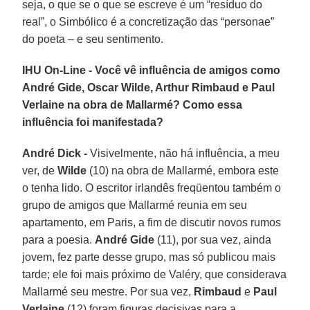
seja, o que se o que se escreve é um “resíduo do
real”, o Simbólico é a concretização das “personae”
do poeta – e seu sentimento.
IHU On-Line - Você vê influência de amigos como
André Gide, Oscar Wilde, Arthur Rimbaud e Paul
Verlaine na obra de Mallarmé? Como essa
influência foi manifestada?
André Dick -
Visivelmente, não há influência, a meu
ver, de
Wilde
(10) na obra de Mallarmé, embora este
o tenha lido. O escritor irlandês freqüentou também o
grupo de amigos que Mallarmé reunia em seu
apartamento, em Paris, a fim de discutir novos rumos
para a poesia.
André Gide
(11), por sua vez, ainda
jovem, fez parte desse grupo, mas só publicou mais
tarde; ele foi mais próximo de Valéry, que considerava
Mallarmé seu mestre. Por sua vez,
Rimbaud
e
Paul
Verlaine
(12) foram figuras decisivas para a