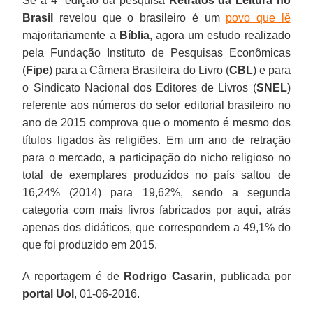
Se a 4ª edição da pesquisa
Retratos da Leitura no
Brasil
revelou que o brasileiro é um
povo que lê
majoritariamente a
Bíblia
, agora um estudo realizado
pela Fundação Instituto de Pesquisas Econômicas
(
Fipe
) para a Câmera Brasileira do Livro (
CBL
) e para
o Sindicato Nacional dos Editores de Livros (
SNEL
)
referente aos números do setor editorial brasileiro no
ano de 2015 comprova que o momento é mesmo dos
títulos ligados às religiões. Em um ano de retração
para o mercado, a participação do nicho religioso no
total de exemplares produzidos no país saltou de
16,24% (2014) para 19,62%, sendo a segunda
categoria com mais livros fabricados por aqui, atrás
apenas dos didáticos, que correspondem a 49,1% do
que foi produzido em 2015.
A reportagem é de
Rodrigo Casarin
, publicada por
portal Uol
, 01-06-2016.