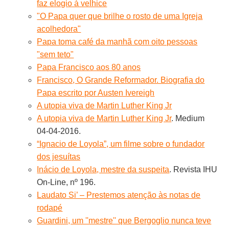
faz elogio à velhice
"O Papa quer que brilhe o rosto de uma Igreja
acolhedora"
Papa toma café da manhã com oito pessoas
"sem teto"
Papa Francisco aos 80 anos
Francisco, O Grande Reformador. Biografia do
Papa escrito por Austen Ivereigh
A utopia viva de Martin Luther King Jr
A utopia viva de Martin Luther King Jr
. Medium
04-04-2016.
“Ignacio de Loyola”, um filme sobre o fundador
dos jesuítas
Inácio de Loyola, mestre da suspeita
. Revista IHU
On-Line, nº 196.
Laudato Si’ – Prestemos atenção às notas de
rodapé
Guardini, um ''mestre'' que Bergoglio nunca teve