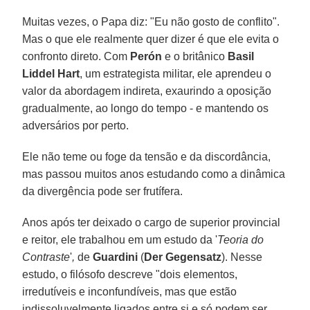
Muitas vezes, o Papa diz: "Eu não gosto de conflito".
Mas o que ele realmente quer dizer é que ele evita o
confronto direto. Com
Perón
e o britânico
Basil
Liddel Hart
, um estrategista militar, ele aprendeu o
valor da abordagem indireta, exaurindo a oposição
gradualmente, ao longo do tempo - e mantendo os
adversários por perto.
Ele não teme ou foge da tensão e da discordância,
mas passou muitos anos estudando como a dinâmica
da divergência pode ser frutífera.
Anos após ter deixado o cargo de superior provincial
e reitor, ele trabalhou em um estudo da '
Teoria do
Contraste
'
,
de
Guardini
(
Der Gegensatz
). Nesse
estudo, o filósofo descreve "dois elementos,
irredutíveis e inconfundíveis, mas que estão
indissoluvelmente ligados entre si e só podem ser