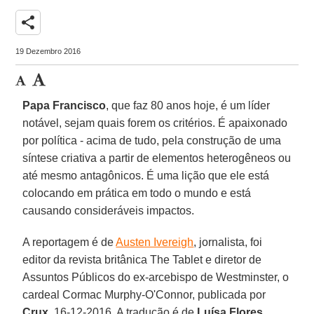
share
19 Dezembro 2016
Papa Francisco
, que faz 80 anos hoje, é um líder
notável, sejam quais forem os critérios. É apaixonado
por política - acima de tudo, pela construção de uma
síntese criativa a partir de elementos heterogêneos ou
até mesmo antagônicos. É uma lição que ele está
colocando em prática em todo o mundo e está
causando consideráveis impactos.
A reportagem é de
Austen Ivereigh
, jornalista, foi
editor da revista britânica The Tablet e diretor de
Assuntos Públicos do ex-arcebispo de Westminster, o
cardeal Cormac Murphy-O'Connor, publicada por
Crux
, 16-12-2016. A tradução é de
Luísa Flores