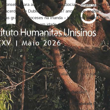
Conselho para as Comunicações Sociais, órgão que em bre
sacerdote de Dublin, hoje com 57 anos, pode acabar sen
das grandes dioceses na Irlanda – tais como as de Meath
atuais bispos estão em idade de se aposentar.
Mudanças na Secretaria de Estado
Nos próximos dias, Dom
Angelo Becciù
, quem tem sido o
secretário de Estado para assuntos domésticos desde 201
Congregação para as Causas dos Santos. O posto de card
o ex-núncio apostólico para Cuba e natural da Sardenha. E
Angelo Amato
, 77, salesiano italiano que foi o número 
Doutrina da Fé entre 2002 e 2008.
E quem ficará com a atual função de
Becciù
?
Há uma forte especulação de que Dom
Gabriele Caccia
,