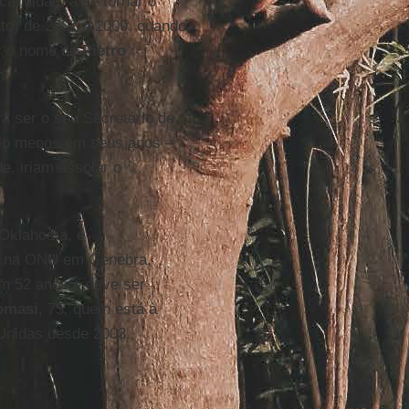
candidato a se tornar o
uto) de 2002 a 2009, quando
ar o nome de
Pietro
m.
ra ser o seu Secretário de
pelo menos em seus anos –
e, iriam assolar o
Oklahoma, é
l na ONU em Genebra,
em 52 anos e deve ser
omasi
, 75, quem está à
Unidas desde 2003.