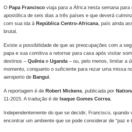
O
Papa Francisco
viaja para a África nesta semana para r
apostólica de seis dias a três países e que deverá culmin
com sua ida à
República Centro-Africana
, país ainda as
brutal.
Existe a possibilidade de que as preocupações com a se
papa e sua comitiva a retornar para casa após visitar som
destinos –
Quênia
e
Uganda
– ou, pelo menos, limitar a 
momento, conquanto o suficiente para rezar uma missa no
aeroporto de
Bangui
.
A reportagem é de
Robert Mickens
, publicada por
Nation
11-2015. A tradução é de
Isaque Gomes Correa
.
Independentemente do que se decidir, Francisco, quando v
encontrar um ambiente que se pode considerar de “paz e 