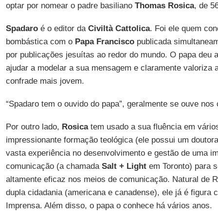
optar por nomear o padre basiliano
Thomas Rosica
, de 5
Spadaro
é o editor da
Civiltà Cattolica
. Foi ele quem con
bombástica com o
Papa Francisco
publicada simultanea
por publicações jesuítas ao redor do mundo. O papa deu 
ajudar a modelar a sua mensagem e claramente valoriza 
confrade mais jovem.
“Spadaro tem o ouvido do papa”, geralmente se ouve nos c
Por outro lado,
Rosica
tem usado a sua fluência em vário
impressionante formação teológica (ele possui um doutor
vasta experiência no desenvolvimento e gestão de uma im
comunicação (a chamada
Salt + Light
em Toronto) para s
altamente eficaz nos meios de comunicação. Natural de 
dupla cidadania (americana e canadense), ele já é figura 
Imprensa. Além disso, o papa o conhece há vários anos.