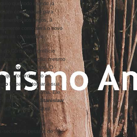
quilo que todo mundo já
 seriam combinadas para
ernentes aos leigos, à
exatamente como será o novo
uem irá comandá-lo.
e do Conselho Pontifício
visionar a nova seção, mesmo
ários departamentos. O
l, que foi ordenado ao
ulo II
, para retornar à sua
três décadas em Roma. Ele
ncontra, o Cardeal
Stanislaw
pleta 77 anos em abril
x-secretário pessoal do