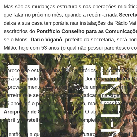
Mas são as mudanças estruturais nas operações midiática
que falar no próximo mês, quando a recém-criada
Secret
deixa a sua casa temporária nas instalações da Rádio Va
escritórios do
Pontifício Conselho para as Comunicaçõe
se o Mons.
Dario Viganò
, prefeito da secretaria, será n
Milão, hoje com 53 anos (o qual não possui parentesco co
os EUA com o mesmo nome), é especialista em filmes e t
Parece que esta mudança de escritórios é a confirmação d
será suprimido e o seu presidente, Dom
Claudio Maria Ce
– provavelmente com a promessa de um barrete vermelho.
carreira (ele serviu na nunciatura vaticana na Argentina, e
75 anos até o próximo mês de julho, mas é possível que 
Arcipreste de Santa Maria Maior
. O atual detentor deste
Abril y Costelló
, ex-núncio que completou 80 anos em s
E então há a questão em torno do futuro do Mons.
Paul T