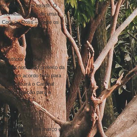
ve deixará de existir. O
do nomeado bispo de uma
, Cork ou Ross –, onde os
 Sostituto ou vice-
1, será nomeado prefeito da
eal é um acordo feito para
le substituirá o Cardeal
2 na Congregação para a
 a completar 57 em março e