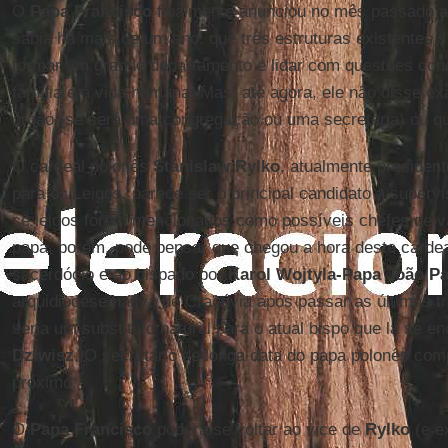
O
Papa Francisco
finalmente anunciou no mês passado a
sabia há mais de um ano: que três estruturas existentes
formar um grande departamento e lidar com questões conc
família e à vida humana. Mas, até agora, ele não disse 
órgão (se será uma congregação ou uma secretaria) ou q
O cardeal polonês
Stanislaw Rylko
, atualmente president
para os Leigos, parece ser o principal candidato a super
se leigos forem mencionados como possíveis chefes de v
papa, porém, pode pensar que chegou a hora deste cardea
sacerdócio e ao bispado por
Karol Wojtyla-Papa João Pa
arquidiocese nativa de Cracóvia após passar as últimas 
seria um substituto natural para o atual bispo que lá se e
Dziwisz
. O secretário de longa data do papa polonês com
próximo.
O
Papa Francisco
poderá se voltar ao vice de
Rylko
(e e