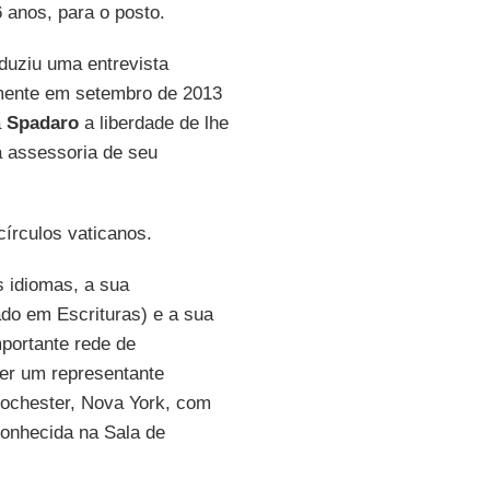
6 anos, para o posto.
duziu uma entrevista
mente em setembro de 2013
a
Spadaro
a liberdade de lhe
a assessoria de seu
írculos vaticanos.
s idiomas, a sua
ado em Escrituras) e a sua
portante rede de
er um representante
Rochester, Nova York, com
conhecida na Sala de