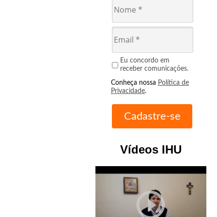
Eu concordo em
receber comunicações.
Conheça nossa
Política de
Privacidade
.
Vídeos IHU
play_circle_outline