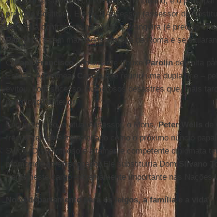
atualmente servindo como núncio no Líbano, é o principal 
próximo Sostituto. Ele foi o Assessor (assessor do Sostit
ele e sua contraparte na seção estrangeira (é preciso cit
Parolin
?) foram mandados embora de Roma e se exilara
O
Papa Francisco
sabiamente trouxe
Parolin
de volta pa
Estado. Ao nomear
Caccia
, ele reuniu uma dupla que – 
evitou, com sucesso, numerosos desastres que, mais tard
pontificado anterior.
Enquanto isso, o atual Assessor, o Mons.
Peter Wells
de 
frequentemente mencionado como o próximo núncio papa
Suíça. O espirituoso e altamente competente diplomata t
promovido ao episcopado. Ele substituiria Dom
Silvano T
frente neste cargo extremamente importante nas Nações 
Novo departamento para os leigos, a família e a vida