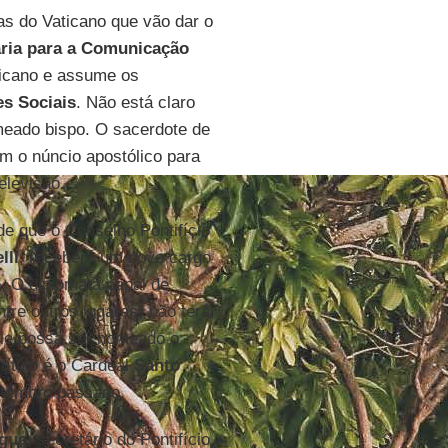
s do Vaticano que vão dar o
aria para a Comunicação
ticano e assume os
s Sociais
. Não está claro
omeado bispo. O sacerdote de
m o núncio apostólico para
elevisão.
e que o Conselho Pontifício
lli
, receberá um novo cargo
 O diplomata papal de
ntre outros lugares) não terá
ele possa ser nomeado o
 título é o Cardeal
Santo
etembro passado.
igue
, secretário do Pontifício