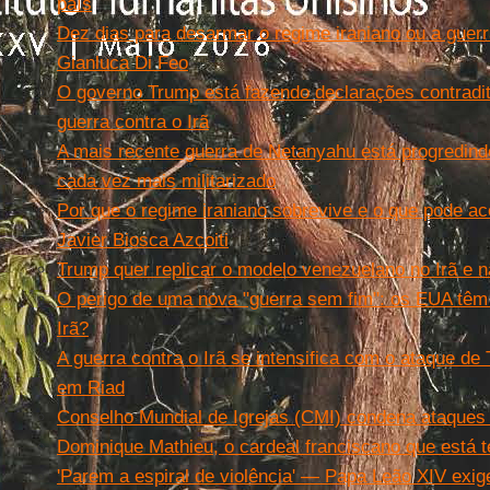
país
Dez dias para desarmar o regime iraniano ou a guerr
Gianluca Di Feo
O governo Trump está fazendo declarações contradit
guerra contra o Irã
A mais recente guerra de Netanyahu está progredin
cada vez mais militarizado
Por que o regime iraniano sobrevive e o que pode ac
Javier Biosca Azcoiti
Trump quer replicar o modelo venezuelano no Irã e n
O perigo de uma nova "guerra sem fim": os EUA têm
Irã?
A guerra contra o Irã se intensifica com o ataque d
em Riad
Conselho Mundial de Igrejas (CMI) condena ataques m
Dominique Mathieu, o cardeal franciscano que está t
'Parem a espiral de violência' — Papa Leão XIV exig