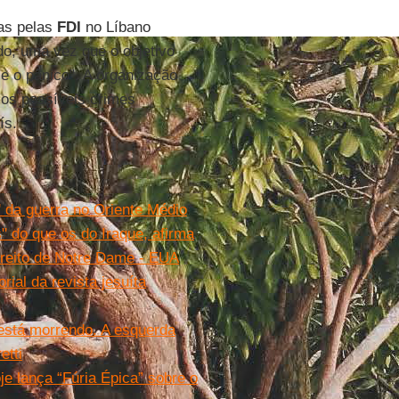
as pelas
FDI
no Líbano
do, uma vez que o objetivo
 e o pânico". A organização
 os possíveis crimes
ís.
' da guerra no Oriente Médio
" do que os do Iraque, afirma
ireito de Notre Dame - EUA
orial da revista jesuíta
está morrendo. A esquerda
etti
je lança “Fúria Épica” sobre o