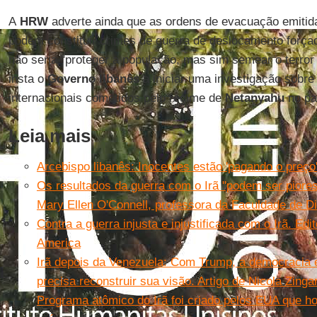
A
HRW
adverte ainda que as ordens de evacuação emitid
podem constituir crimes de guerra de deslocamento força
não seria "proteger a população, mas sim semear o terror
insta o
Governo libanês
a iniciar uma investigação sobre
internacionais cometidos pelo regime de
Netanyahu
no pa
Leia mais
Arcebispo libanês: Inocentes estão 'pagando o preço
Os resultados da guerra com o Irã "podem ser piores
Mary Ellen O'Connell, professora da Faculdade de D
Contra a guerra injusta e injustificada com o Irã. Edit
America
Irã depois da Venezuela: Com Trump, a democracia 
precisa reconstruir sua visão. Artigo de Nicola Zingar
Programa atômico do Irã foi criado pelos EUA que ho