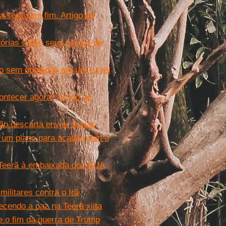
a será sem fim. Artigo de
órias sobre seus planos de
do sem oposição em um Israel
ontecer agora? Artigo de
ão descarta enviar tropas
 um plano para acabar com o
e Teerã à embaixada dos EUA
ilitares contra o Irã
ecendo a paz na Teerã xiita
e o fim da guerra de Trump