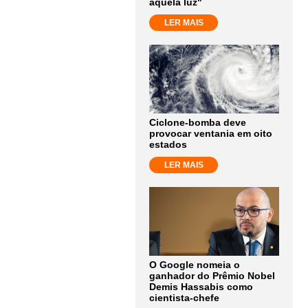
aquela luz"
LER MAIS
Ciclone-bomba deve
provocar ventania em oito
estados
LER MAIS
O Google nomeia o
ganhador do Prêmio Nobel
Demis Hassabis como
cientista-chefe