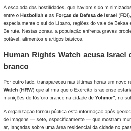
A escalada das hostilidades, que haviam sido minimizada
entre o
Hezbollah e
as
Forças de Defesa de Israel
(
FDI
)
especialmente o sul do Líbano, regiões do vale de Bekaa e
Beirute. Nestas zonas, a população enfrenta graves prob
potável, alimentos e artigos básicos.
Human Rights Watch acusa Israel de
branco
Por outro lado, transpareceu nas últimas horas um novo re
Watch
(
HRW
) que afirma que o Exército israelense estar
munições de fósforo branco na cidade de
Yohmor
", no su
A organização tornou pública esta informação após geoloca
de imagens — sete, especificamente — que mostram muni
ar, lançadas sobre uma área residencial da cidade no pas