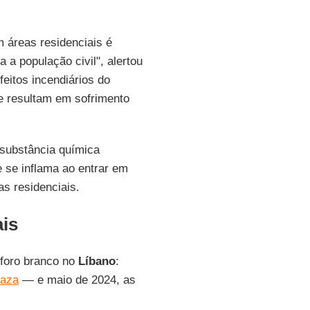
m áreas residenciais é
a população civil", alertou
eitos incendiários do
e resultam em sofrimento
 substância química
e se inflama ao entrar em
as residenciais.
ais
sforo branco no
Líbano
:
aza
— e maio de 2024, as