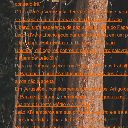
contra o Irã
O Irã não é a Venezuela: Teerã tem capacidade para i
se baseia em um sistema político descentralizado
Líbano: uma esperança de paz após a visita do Papa
Leão XIV no Líbano pode dar uma sacudida em um p
a liberdade. Entrevista com Riccardo Cristiano
Unidade, diálogo, os pobres e paz: as quatro palavra
viagem de Leão XIV
Papa na Turquia: o eixo com Erdogan "Vamos trabalh
O Papa no Líbano: "A solução de dois Estados é a ú
ainda não a aceita"
Em Jerusalém, humildemente como irmãos. Artigo de 
O Papa e o Patriarca Ortodoxo recordam juntos os "c
abalam o Oriente Médio e a Ucrânia
Leão XIV embarca em sua primeira viagem: ele irá à 
aproximará das linhas de frente com Israel
Pontos-chave da primeira viagem internacional de L