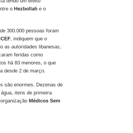
stá tendo um efeito
ntre o
Hezbollah
e o
 de 300.000 pessoas foram
ICEF
, indiquem que o
 as autoridades libanesas,
caram feridas como
tos há 83 menores, o que
dia desde 2 de março.
es são enormes. Dezenas de
água, itens de primeira
 organização
Médicos Sem