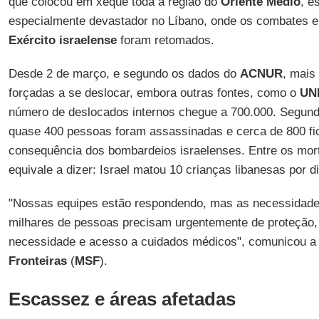
que colocou em xeque toda a região do
Oriente Médio
, e
especialmente devastador no Líbano, onde os combates e
Exército israelense
foram retomados.
Desde 2 de março, e segundo os dados do
ACNUR
, mais
forçadas a se deslocar, embora outras fontes, como o
UN
número de deslocados internos chegue a 700.000. Segundo
quase 400 pessoas foram assassinadas e cerca de 800 fi
consequência dos bombardeios israelenses. Entre os mor
equivale a dizer: Israel matou 10 crianças libanesas por 
"Nossas equipes estão respondendo, mas as necessidad
milhares de pessoas precisam urgentemente de proteção, 
necessidade e acesso a cuidados médicos", comunicou a
Fronteiras
(
MSF
).
Escassez e áreas afetadas