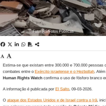
Foto: RS/Fotos Públicas
Estima-se que existam entre 300.000 e 700.000 pessoas 
combates entre o
Exército israelense e o Hezbollah
. Além
Human Rights Watch
confirma o uso de fósforo branco e
A informação é publicada por
El Salto
, 09-03-2026.
O
ataque dos Estados Unidos e de Israel contra o Irã
, ini