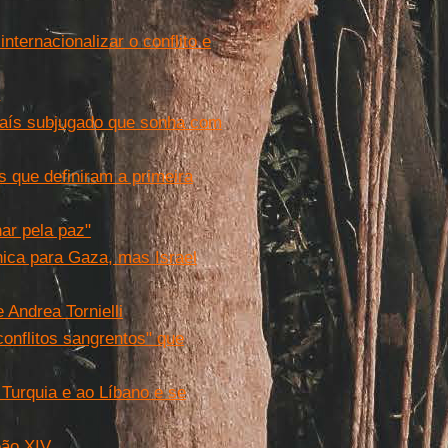
nternacionalizar o conflito e
aís subjugado que sonha com
s que definiram a primeira
ar pela paz"
nica para Gaza, mas Israel
Andrea Tornielli
onflitos sangrentos" que
Turquia e ao Líbano e se
eão XIV