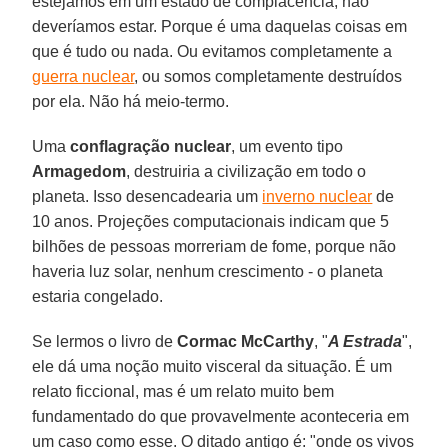
estejamos em um estado de complacência, não
deveríamos estar. Porque é uma daquelas coisas em
que é tudo ou nada. Ou evitamos completamente a
guerra nuclear
, ou somos completamente destruídos
por ela. Não há meio-termo.
Uma
conflagração nuclear
, um evento tipo
Armagedom
, destruiria a civilização em todo o
planeta. Isso desencadearia um
inverno nuclear
de
10 anos. Projeções computacionais indicam que 5
bilhões de pessoas morreriam de fome, porque não
haveria luz solar, nenhum crescimento - o planeta
estaria congelado.
Se lermos o livro de
Cormac McCarthy
, "
A Estrada
",
ele dá uma noção muito visceral da situação. É um
relato ficcional, mas é um relato muito bem
fundamentado do que provavelmente aconteceria em
um caso como esse. O ditado antigo é: "onde os vivos