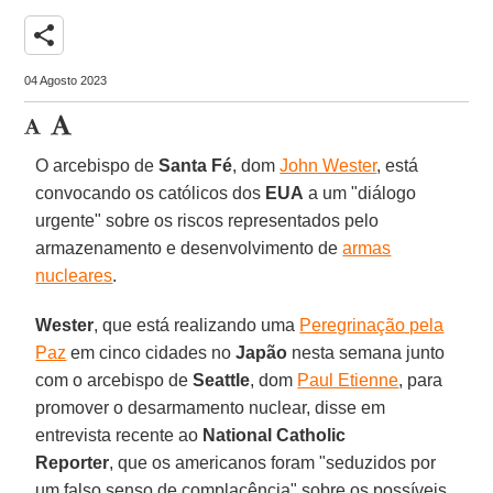
share
04 Agosto 2023
O arcebispo de
Santa Fé
, dom
John Wester
, está
convocando os católicos dos
EUA
a um "diálogo
urgente" sobre os riscos representados pelo
armazenamento e desenvolvimento de
armas
nucleares
.
Wester
, que está realizando uma
Peregrinação pela
Paz
em cinco cidades no
Japão
nesta semana junto
com o arcebispo de
Seattle
, dom
Paul Etienne
, para
promover o desarmamento nuclear, disse em
entrevista recente ao
National Catholic
Reporter
, que os americanos foram "seduzidos por
um falso senso de complacência" sobre os possíveis