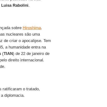
e
Luisa Rabolini
.
ançada sobre
Hiroshima
.
rmas nucleares são uma
 de criar o apocalipse. Tem
45, a humanidade entra na
s
(
TIAN
) de 22 de janeiro de
pelo direito internacional.
de.
ratificaram o tratado,
 a diplomacia.