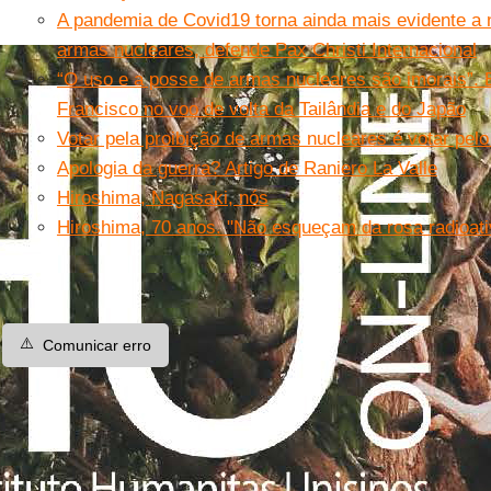
A pandemia de Covid19 torna ainda mais evidente a 
armas nucleares, defende Pax Christi Internacional
“O uso e a posse de armas nucleares são imorais”. 
Francisco no voo de volta da Tailândia e do Japão
Votar pela proibição de armas nucleares é votar pelo 
Apologia da guerra? Artigo de Raniero La Valle
Hiroshima, Nagasaki, nós
Hiroshima, 70 anos. "Não esqueçam da rosa radioativ
⚠️
Comunicar erro