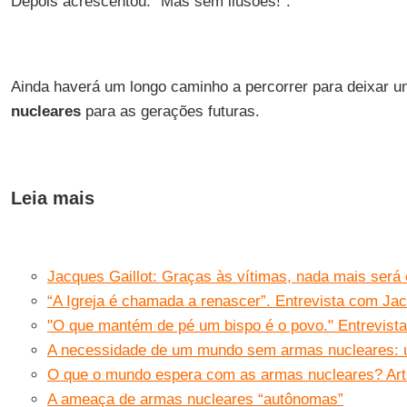
Depois acrescentou: “Mas sem ilusões!”.
Ainda haverá um longo caminho a percorrer para deixar 
nucleares
para as gerações futuras.
Leia mais
Jacques Gaillot: Graças às vítimas, nada mais será
“A Igreja é chamada a renascer”. Entrevista com Jac
"O que mantém de pé um bispo é o povo." Entrevista
A necessidade de um mundo sem armas nucleares: 
O que o mundo espera com as armas nucleares? Art
A ameaça de armas nucleares “autônomas”