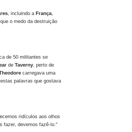
ares
, incluindo a
França
,
 que o medo da destruição
ca de 50 militantes se
ear
de
Taverny
, perto de
Theodore
carregava uma
 estas palavras que gostava
recemos ridículos aos olhos
 fazer, devemos fazê-lo."