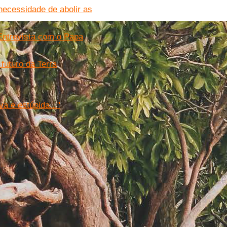
necessidade de abolir as
Entrevista com o Papa
futuro da Terra
a e estúpida..."