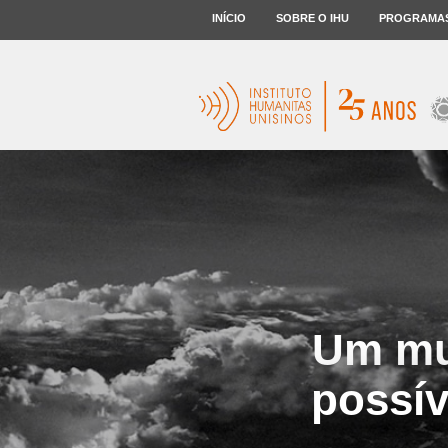
INÍCIO
SOBRE O IHU
PROGRAMA
Um mu
possív