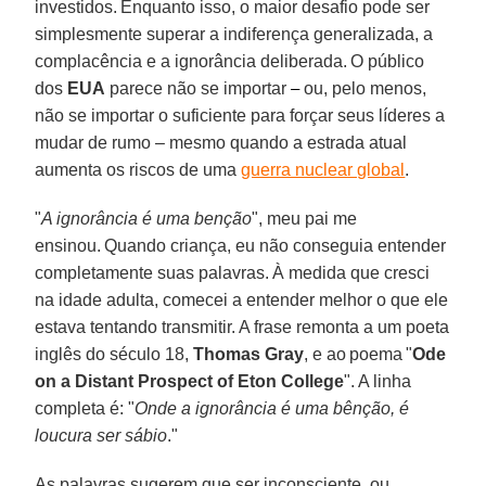
investidos. Enquanto isso, o maior desafio pode ser
simplesmente superar a indiferença generalizada, a
complacência e a ignorância deliberada. O público
dos
EUA
parece não se importar
ou, pelo menos,
–
não se importar o suficiente para forçar seus líderes a
mudar de rumo – mesmo quando a estrada atual
aumenta os riscos de uma
guerra nuclear global
.
"
A ignorância é uma benção
", meu pai me
ensinou. Quando criança, eu não conseguia entender
completamente suas palavras. À medida que cresci
na idade adulta, comecei a entender melhor o que ele
estava tentando transmitir. A frase remonta a um poeta
inglês do século 18,
Thomas Gray
, e ao poema "
Ode
on a Distant Prospect of Eton College
". A linha
completa é: "
Onde a ignorância é uma bênção, é
loucura ser sábio
."
As palavras sugerem que ser inconsciente, ou