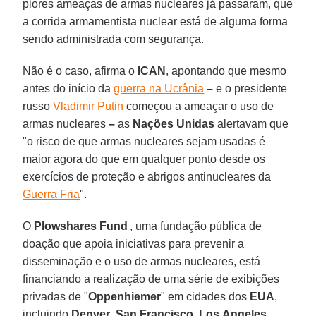
piores ameaças de armas nucleares já passaram, que
a corrida armamentista nuclear está de alguma forma
sendo administrada com segurança.
Não é o caso, afirma o
ICAN
, apontando que mesmo
antes do início da
guerra na Ucrânia
–
e o presidente
russo
Vladimir Putin
começou a ameaçar o uso de
armas nucleares
–
as
Nações Unidas
alertavam que
"o risco de que armas nucleares sejam usadas é
maior agora do que em qualquer ponto desde os
exercícios de proteção e abrigos antinucleares da
Guerra Fria
".
O
Plowshares Fund
, uma fundação pública de
doação que apoia iniciativas para prevenir a
disseminação e o uso de armas nucleares, está
financiando a realização de uma série de exibições
privadas de "
Oppenhiemer
" em cidades dos
EUA
,
incluindo
Denver
,
San
Francisco
,
Los
Angeles
,