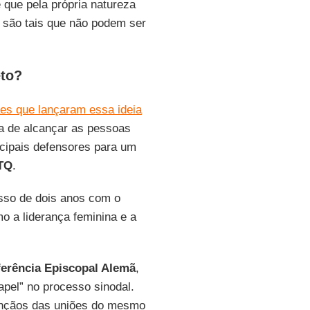
 que pela própria natureza
 são tais que não podem ser
eto?
ães que lançaram essa ideia
a de alcançar as pessoas
ncipais defensores para um
BTQ
.
so de dois anos com o
mo a liderança feminina e a
erência Episcopal Alemã
,
apel” no processo sinodal.
bênçãos das uniões do mesmo