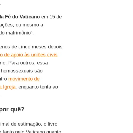
.
a Fé do Vaticano
em 15 de
elações, ou mesmo a
do matrimônio”.
menos de cinco meses depois
 de apoio às uniões civis
io. Para outros, essa
s homossexuais são
utro
movimento de
 Igreja
, enquanto tenta ao
.
por quê?
al de estimação, o livro
o tanto pelo Vaticano quanto