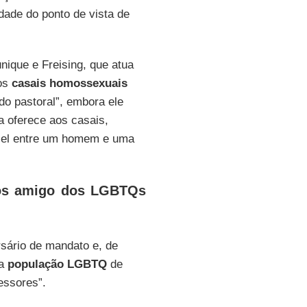
ade do ponto de vista de
nique e Freising, que atua
 os
casais homossexuais
do pastoral”, embora ele
a oferece aos casais,
fiel entre um homem e uma
enos amigo dos LGBTQs
sário de mandato e, de
 a
população LGBTQ
de
essores”.