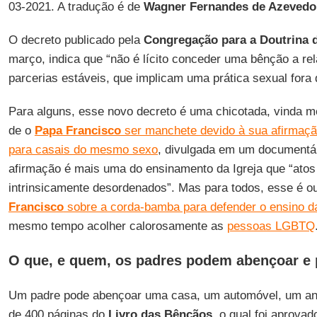
03-2021. A tradução é de
Wagner Fernandes de Azevedo
O decreto publicado pela
Congregação para a Doutrina d
março, indica que “não é lícito conceder uma bênção a r
parcerias estáveis, que implicam uma prática sexual fora 
Para alguns, esse novo decreto é uma chicotada, vinda 
de o
Papa Francisco
ser manchete devido à sua afirmação
para casais do mesmo sexo
, divulgada em um documentár
afirmação é mais uma do ensinamento da Igreja que “ato
intrinsicamente desordenados”. Mas para todos, esse é o
Francisco
sobre a corda-bamba para defender o ensino da
mesmo tempo acolher calorosamente as
pessoas LGBTQ
O que, e quem, os padres podem abençoar e 
Um padre pode abençoar uma casa, um automóvel, um anim
de 400 páginas do
Livro das Bênçãos
, o qual foi aprovad