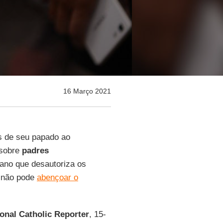
16 Março 2021
s de seu papado ao
sobre
padres
cano que desautoriza os
“não pode
abençoar o
onal Catholic Reporter
, 15-