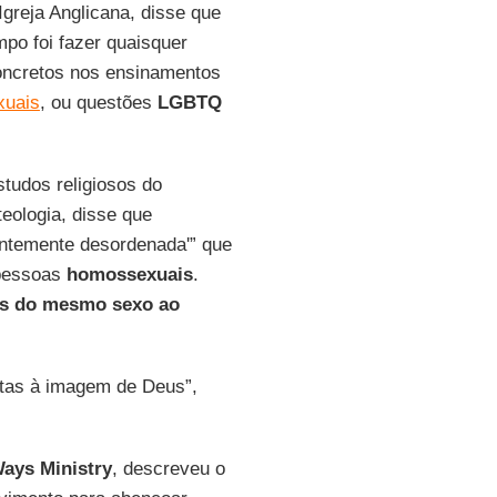
greja Anglicana, disse que
mpo foi fazer quaisquer
oncretos nos ensinamentos
xuais
, ou questões
LGBTQ
studos religiosos do
eologia, disse que
entemente desordenada'” que
 pessoas
homossexuais
.
as do mesmo sexo ao
itas à imagem de Deus”,
ays Ministry
, descreveu o