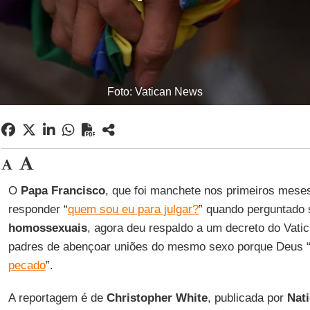
Foto: Vatican News
O
Papa Francisco
, que foi manchete nos primeiros mese
responder “
quem sou eu para julgar?
” quando perguntado 
homossexuais
, agora deu respaldo a um decreto do Vati
padres de abençoar uniões do mesmo sexo porque Deus 
pecado
”.
A reportagem é de
Christopher White
, publicada por
Nati