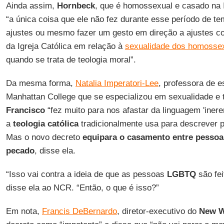
Ainda assim,
Hornbeck
, que é homossexual e casado na I
“a única coisa que ele não fez durante esse período de te
ajustes ou mesmo fazer um gesto em direção a ajustes c
da Igreja Católica em relação à
sexualidade dos homosse
quando se trata de teologia moral”.
Da mesma forma,
Natalia Imperatori-Lee
, professora de e
Manhattan College que se especializou em sexualidade e t
Francisco
“fez muito para nos afastar da linguagem 'iner
a
teologia católica
tradicionalmente usa para descrever
Mas o novo decreto
equipara o casamento entre pesso
pecado
, disse ela.
“Isso vai contra a ideia de que as pessoas
LGBTQ
são fe
disse ela ao NCR. “Então, o que é isso?”
Em nota,
Francis DeBernardo
, diretor-executivo do
New W