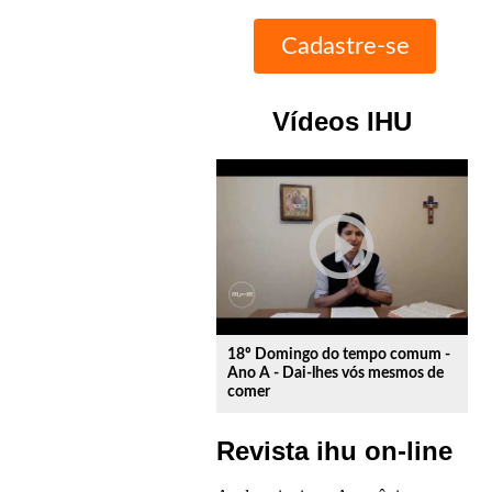
Vídeos IHU
play_circle_outline
18º Domingo do tempo comum -
Ano A - Dai-lhes vós mesmos de
comer
Revista ihu on-line