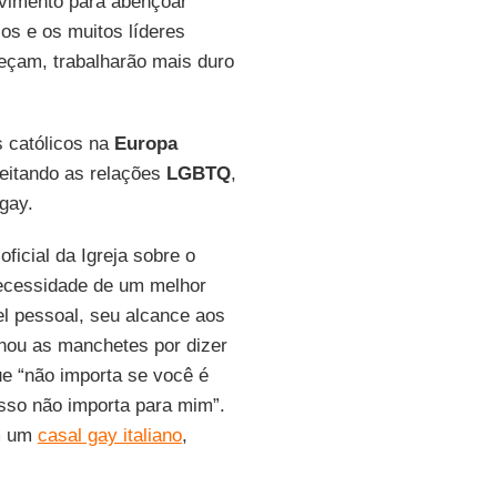
ovimento para abençoar
cos e os muitos líderes
teçam, trabalharão mais duro
católicos na
Europa
eitando as relações
LGBTQ
,
gay.
ficial da Igreja sobre o
necessidade de um melhor
l pessoal, seu alcance aos
nhou as manchetes por dizer
ue “não importa se você é
isso não importa para mim”.
m um
casal gay italiano
,