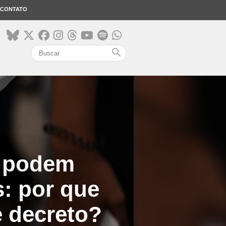
CONTATO
search
o podem
: por que
 decreto?