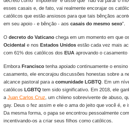
decreto como “impotente” e disse que “não vai parar o m
esses casais e, de fato, vai realmente encorajar os católi
católicos que estão ansiosos para que tais bênçãos acon
em seu apoio - e bênção - aos
casais do mesmo sexo
”.
O
decreto do Vaticano
chega em um momento em que os 
Ocidental
e nos
Estados Unidos
estão cada vez mais ac
com 61% dos católicos dos
EUA
aprovando o casamento 
Embora
Francisco
tenha apoiado continuamente o ensino o
casamento, ele encorajou discussões honestas sobre a 
alcance pastoral para a
comunidade LGBTQ
. Em um níve
católicos
LGBTQ
tem sido significativo. Em 2018, ele ga
a
Juan Carlos Cruz
, um chileno sobrevivente de abuso, q
gay. Deus o fez assim e ele o ama do jeito que você é, e 
Da mesma forma, o papa se encontrou pessoalmente co
incentivando-os a criar seus filhos como católicos.