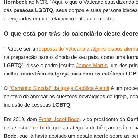
Hornbeck
ao NCR. “Aqui, o que o Vaticano está dizendo é
das
pessoas LGBTQ
, seus corpos e suas personalidades
abençoados em um relacionamento com o outro”.
O que está por trás do calendário deste decr
“Parece ser a
resposta do Vaticano a alguns bispos alem
na preparação para o sínodo de seu país, como uma form
LGBTQ
”, disse o padre jesuíta
James Martin
, um dos pri
melhor
ministério da Igreja para com os católicos LG
O
“Caminho Sinodal” da Igreja Católica Alemã
é um proces
objetivo de abordar as questões nevrálgicas da igreja, co
inclusão de pessoas
LGBTQ
.
Em 2019, dom
Franz-Josef Bode
, vice-presidente da
Conf
disse estar “certo de que a categoria de bênção terá um p
Bode
, que já havia apoiado um debate aberto sobre as 