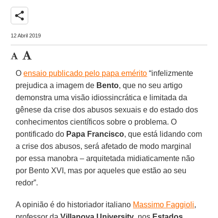
share
12 Abril 2019
O
ensaio publicado pelo papa emérito
“infelizmente
prejudica a imagem de
Bento
, que no seu artigo
demonstra uma visão idiossincrática e limitada da
gênese da crise dos abusos sexuais e do estado dos
conhecimentos científicos sobre o problema. O
pontificado do
Papa Francisco
, que está lidando com
a crise dos abusos, será afetado de modo marginal
por essa manobra – arquitetada midiaticamente não
por Bento XVI, mas por aqueles que estão ao seu
redor”.
A opinião é do historiador italiano
Massimo Faggioli
,
professor da
Villanova University
, nos
Estados