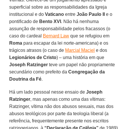
superficial sobre as responsabilidades da Igreja
institucional e do
Vaticano
entre
João Paulo II
e o
pontificado de
Bento XVI
. Não há nenhuma
assunção de responsabilidade pelos fracassos (o
caso do cardeal
Bernard Law
que se refugiou em
Roma
para escapar da lei norte-americana) e os
trágicos atrasos (o caso de
Marcial Maciel
e dos
Legionários de Cristo
) – uma história em que
Joseph Ratzinger
teve um papel não propriamente
secundário como prefeito da
Congregação da
Doutrina da Fé
.
Há um lado pessoal nesse ensaio de
Joseph
Ratzinger
, mas apenas como uma das vítimas:
Ratzinger, vítima não dos abusos sexuais, mas dos
abusos teológicos por parte da teologia liberal (a
referência, frequentemente presente nos escritos
ratzingerianos, à
“Declaração de Colônia”
de 1989).