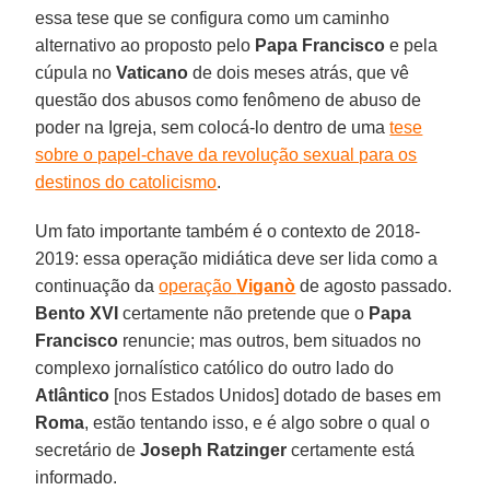
essa tese que se configura como um caminho
alternativo ao proposto pelo
Papa Francisco
e pela
cúpula no
Vaticano
de dois meses atrás, que vê
questão dos abusos como fenômeno de abuso de
poder na Igreja, sem colocá-lo dentro de uma
tese
sobre o papel-chave da revolução sexual para os
destinos do catolicismo
.
Um fato importante também é o contexto de 2018-
2019: essa operação midiática deve ser lida como a
continuação da
operação
Viganò
de agosto passado.
Bento XVI
certamente não pretende que o
Papa
Francisco
renuncie; mas outros, bem situados no
complexo jornalístico católico do outro lado do
Atlântico
[nos Estados Unidos] dotado de bases em
Roma
, estão tentando isso, e é algo sobre o qual o
secretário de
Joseph Ratzinger
certamente está
informado.