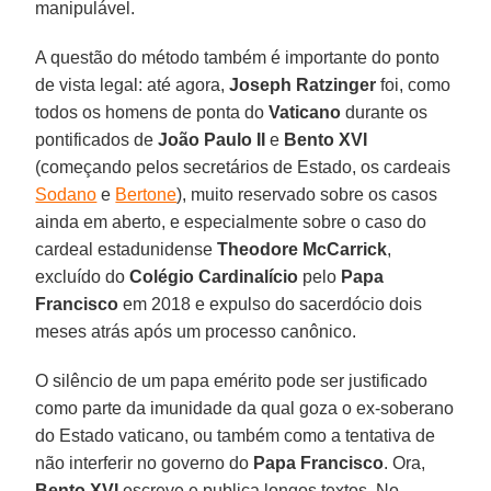
manipulável.
A questão do método também é importante do ponto
de vista legal: até agora,
Joseph Ratzinger
foi, como
todos os homens de ponta do
Vaticano
durante os
pontificados de
João Paulo II
e
Bento XVI
(começando pelos secretários de Estado, os cardeais
Sodano
e
Bertone
), muito reservado sobre os casos
ainda em aberto, e especialmente sobre o caso do
cardeal estadunidense
Theodore McCarrick
,
excluído do
Colégio Cardinalício
pelo
Papa
Francisco
em 2018 e expulso do sacerdócio dois
meses atrás após um processo canônico.
O silêncio de um papa emérito pode ser justificado
como parte da imunidade da qual goza o ex-soberano
do Estado vaticano, ou também como a tentativa de
não interferir no governo do
Papa Francisco
. Ora,
Bento XVI
escreve e publica longos textos. No