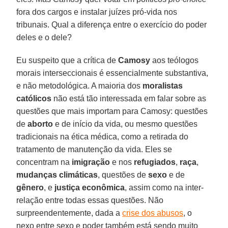
fora dos cargos e instalar juízes pró-vida nos
tribunais. Qual a diferença entre o exercício do poder
deles e o dele?
Eu suspeito que a crítica de
Camosy
aos teólogos
morais interseccionais é essencialmente substantiva,
e não metodológica. A maioria dos
moralistas
católicos
não está tão interessada em falar sobre as
questões que mais importam para Camosy: questões
de
aborto
e de início da vida, ou mesmo questões
tradicionais na ética médica, como a retirada do
tratamento de manutenção da vida. Eles se
concentram na
imigração
e nos
refugiados
,
raça
,
mudanças climáticas
, questões de
sexo
e de
gênero
, e
justiça econômica
, assim como na inter-
relação entre todas essas questões. Não
surpreendentemente, dada a
crise dos abusos
, o
nexo entre sexo e poder também está sendo muito