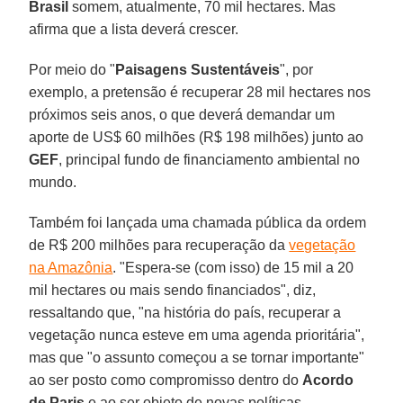
Brasil
somem, atualmente, 70 mil hectares. Mas
afirma que a lista deverá crescer.
Por meio do "
Paisagens Sustentáveis
", por
exemplo, a pretensão é recuperar 28 mil hectares nos
próximos seis anos, o que deverá demandar um
aporte de US$ 60 milhões (R$ 198 milhões) junto ao
GEF
, principal fundo de financiamento ambiental no
mundo.
Também foi lançada uma chamada pública da ordem
de R$ 200 milhões para recuperação da
vegetação
na Amazônia
. "Espera-se (com isso) de 15 mil a 20
mil hectares ou mais sendo financiados", diz,
ressaltando que, "na história do país, recuperar a
vegetação nunca esteve em uma agenda prioritária",
mas que "o assunto começou a se tornar importante"
ao ser posto como compromisso dentro do
Acordo
de Paris
e ao ser objeto de novas políticas.