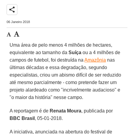
share
06 Janeiro 2018
Uma área de pelo menos 4 milhões de hectares,
equivalente ao tamanho da
Suíça
ou a 4 milhões de
campos de futebol, foi destruída na
Amazônia
nas
últimas décadas e essa degradação, segundo
especialistas, criou um abismo difícil de ser reduzido
até mesmo parcialmente - como pretende fazer um
projeto alardeado como "incrivelmente audacioso" e
"o maior da história" nesse campo.
A reportagem é de
Renata Moura
, publicada por
BBC Brasil
, 05-01-2018.
A iniciativa, anunciada na abertura do festival de