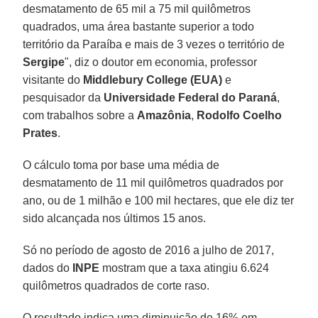
desmatamento de 65 mil a 75 mil quilômetros
quadrados, uma área bastante superior a todo
território da Paraíba e mais de 3 vezes o território de
Sergipe
", diz o doutor em economia, professor
visitante do
Middlebury College (EUA)
e
pesquisador da
Universidade Federal do Paraná
,
com trabalhos sobre a
Amazônia
,
Rodolfo Coelho
Prates
.
O cálculo toma por base uma média de
desmatamento de 11 mil quilômetros quadrados por
ano, ou de 1 milhão e 100 mil hectares, que ele diz ter
sido alcançada nos últimos 15 anos.
Só no período de agosto de 2016 a julho de 2017,
dados do
INPE
mostram que a taxa atingiu 6.624
quilômetros quadrados de corte raso.
O resultado indica uma diminuição de 16% em