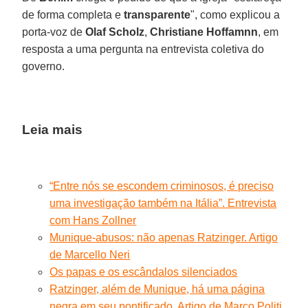
de forma completa e
transparente
", como explicou a
porta-voz de
Olaf Scholz
,
Christiane Hoffamnn
, em
resposta a uma pergunta na entrevista coletiva do
governo.
Leia mais
“Entre nós se escondem criminosos, é preciso
uma investigação também na Itália”. Entrevista
com Hans Zollner
Munique-abusos: não apenas Ratzinger. Artigo
de Marcello Neri
Os papas e os escândalos silenciados
Ratzinger, além de Munique, há uma página
negra em seu pontificado. Artigo de Marco Politi