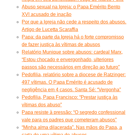
Abuso sexual na Igreja: o Papa Emérito Bento
XVI acusado de inação
Por que a Igreja não cede a respeito dos abusos.
Artigo de Lucetta Scaraffia
Papa: da parte da Igreja há o forte compromisso
de fazer justiça às vítimas de abusos
Relatório Munique sobre abusos: cardeal Marx,
“Estou chocado e envergonhado, ulteriores
passos são necessários em direção ao futuro”
Pedofilia, relatório sobre a diocese de Ratzinger:
497 vítimas. O Papa Emérito é acusado de
negligência em 4 casos. Santa Sé: “Vergonha”
Pedofilia, Papa Francisco: “Prestar justiça às
vítimas dos abuso”
Papa resiste à pressão: “O segredo confessional
vale para os padres que cometeram abusos”
“Minha alma dilacerada”. Nas mãos do Papa, a
carta de uma vítima de abusos