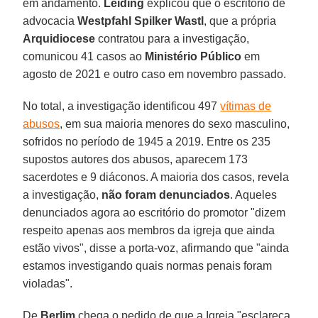
em andamento.
Leiding
explicou que o escritório de
advocacia
Westpfahl Spilker Wastl
, que a própria
Arquidiocese
contratou para a investigação,
comunicou 41 casos ao
Ministério Público
em
agosto de 2021 e outro caso em novembro passado.
No total, a investigação identificou 497
vítimas de
abusos
, em sua maioria menores do sexo masculino,
sofridos no período de 1945 a 2019. Entre os 235
supostos autores dos abusos, aparecem 173
sacerdotes e 9 diáconos. A maioria dos casos, revela
a investigação,
não foram denunciados
. Aqueles
denunciados agora ao escritório do promotor "dizem
respeito apenas aos membros da igreja que ainda
estão vivos", disse a porta-voz, afirmando que "ainda
estamos investigando quais normas penais foram
violadas".
De
Berlim
chega o pedido de que a Igreja "esclareça