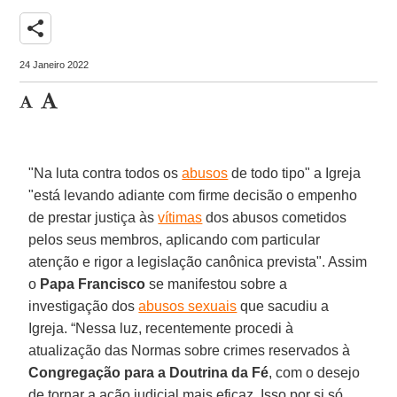
share
24 Janeiro 2022
"Na luta contra todos os
abusos
de todo tipo" a Igreja
"está levando adiante com firme decisão o empenho
de prestar justiça às
vítimas
dos abusos cometidos
pelos seus membros, aplicando com particular
atenção e rigor a legislação canônica prevista". Assim
o
Papa Francisco
se manifestou sobre a
investigação dos
abusos sexuais
que sacudiu a
Igreja. “Nessa luz, recentemente procedi à
atualização das Normas sobre crimes reservados à
Congregação para a Doutrina da Fé
, com o desejo
de tornar a ação judicial mais eficaz. Isso por si só