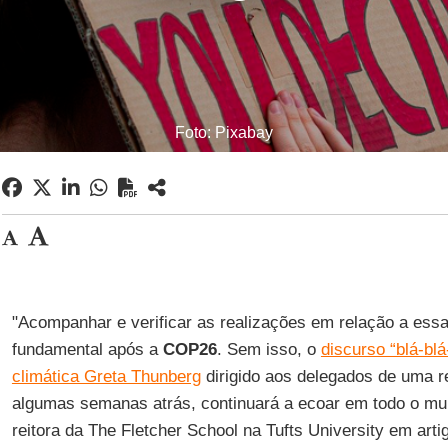
Foto: Pixabay
"Acompanhar e verificar as realizações em relação a es
fundamental após a
COP26
. Sem isso, o
discurso “blá-blá
climática Greta Thunberg
dirigido aos delegados de uma
algumas semanas atrás, continuará a ecoar em todo o m
reitora da The Fletcher School na Tufts University em arti