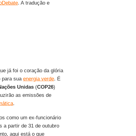
oDebate
. A tradução e
que já foi o coração da glória
o para sua
energia verde
. É
Nações Unidas
(
COP26
)
duzirão as emissões de
mática
.
nos como um ex-funcionário
 a partir de 31 de outubro
to, aqui está o que