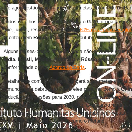
até agora estão muito aquém das metas do Acordo de Pa
Todos os olhos estão voltados para o
G-20
, grupo das pr
que, juntas, respondem por quase
80% das emissões glob
acontece em
Roma
de 30 a 31 de outubro, imediatamente 
Alguns países-chave do
G-20
ainda não enviaram seus pla
Índia
.
Brasil
,
México
,
Austrália
e
Rússia
apresentaram p
conformidade com o
Acordo de Paris
.
Detalhes de como a
China
alcançará suas metas climática
o mundo está debruçado sobre eles para ver como a
Chin
redução de emissões para 2030, que atualmente envolve 
por unidade do produto interno bruto, avançando na data
emissões do país chegará ao pico e estabelecer metas de 
outros gases de efeito estufa, como o metano.