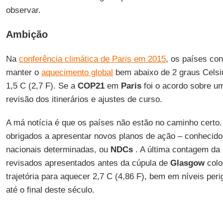
observar.
Ambição
Na
conferência climática de Paris em 2015
, os países co
manter o
aquecimento global
bem abaixo de 2 graus Celsiu
1,5 C (2,7 F). Se a
COP21
em
Paris
foi o acordo sobre u
revisão dos itinerários e ajustes de curso.
A má notícia é que os países não estão no caminho certo.
obrigados a apresentar novos planos de ação – conhecid
nacionais determinadas, ou
NDCs
. A última contagem da
revisados ​​apresentados antes da cúpula de
Glasgow
colo
trajetória para aquecer 2,7 C (4,86 F), bem em níveis per
até o final deste século.