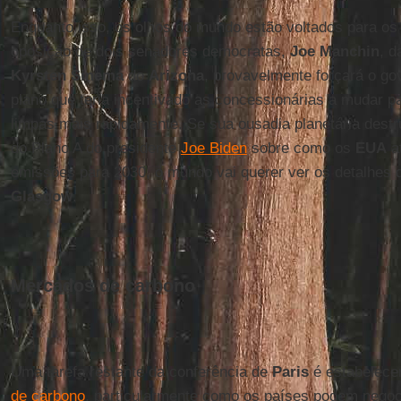
Enquanto isso, os olhos do mundo estão voltados para o
oposição de dois senadores democratas,
Joe Manchin
, 
Kyrsten Sinema
do
Arizona
, provavelmente forçará o g
plano que teria incentivado as concessionárias a mudar p
limpas mais rapidamente. Se sua ousadia planetária destr
do Plano A do presidente
Joe Biden
sobre como os
EUA
at
emissões para 2030, o mundo vai querer ver os detalhes
Glasgow
.
Mercados de carbono
Uma tarefa restante da conferência de
Paris
é estabelece
de carbono
, particularmente como os países podem negoc