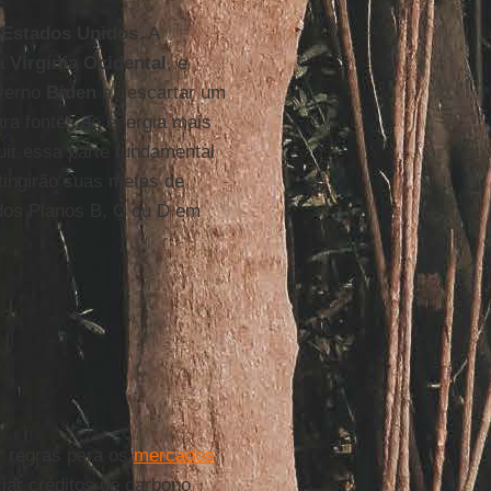
s
Estados Unidos
. A
da
Virgínia Ocidental
, e
overno
Biden
a descartar um
ara fontes de energia mais
uir essa parte fundamental
ingirão suas metas de
 dos Planos B, C ou D em
r regras para os
mercados
iar créditos de carbono