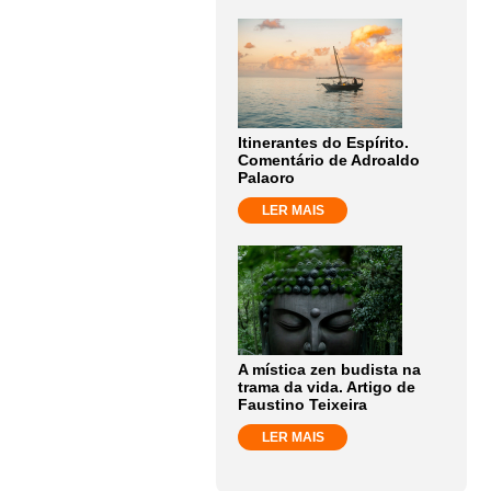
Itinerantes do Espírito.
Comentário de Adroaldo
Palaoro
LER MAIS
A mística zen budista na
trama da vida. Artigo de
Faustino Teixeira
LER MAIS