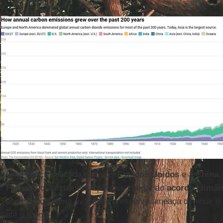
Uma dança delicada entre os
Estados Unidos
e a
China
,
França
, foi fundamental para se chegar ao
acordo climát
anos depois, uma rivalidade crescente ameaça diminuir o
até o topo.