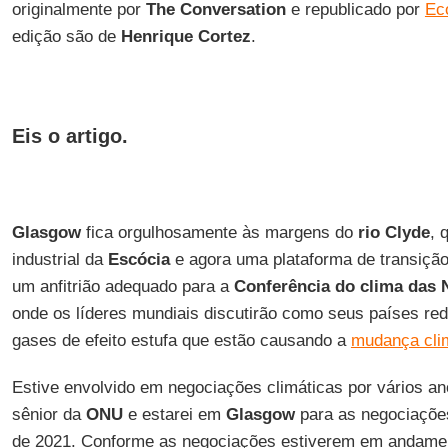
originalmente por
The Conversation
e republicado por
Ec
edição são de
Henrique Cortez
.
Eis o artigo.
Glasgow
fica orgulhosamente às margens do
rio Clyde
, 
industrial da
Escócia
e agora uma plataforma de transiçã
um anfitrião adequado para a
Conferência do clima das 
onde os líderes mundiais discutirão como seus países re
gases de efeito estufa que estão causando a
mudança cli
Estive envolvido em negociações climáticas por vários a
sênior da
ONU
e estarei em
Glasgow
para as negociações
de 2021. Conforme as negociações estiverem em andamen