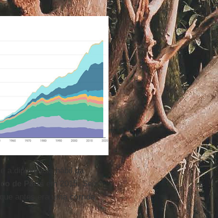
 e a diplomacia hábil da
ico de Paris
em 2015. Seis
 que antes era uma corrida