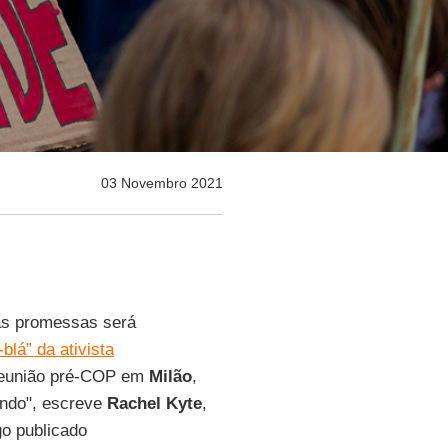
03 Novembro 2021
sas promessas será
-blá” da ativista
 reunião pré-COP em
Milão
,
undo", escreve
Rachel Kyte
,
go publicado