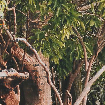
ris. PNUMA
incipais economias mundiais
ais
. Sua cúpula anual
antes do início da
COP26
.
nos atualizados, incluindo a
lanos que não estão em
s estão surgindo agora , e
a
fortalecerá sua meta de
cortar as emissões de 65%
 quando o crescimento das
produção industrial para