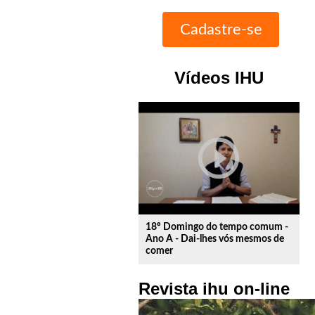
Vídeos IHU
play_circle_outline
18º Domingo do tempo comum -
Ano A - Dai-lhes vós mesmos de
comer
Revista ihu on-line