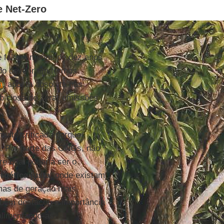
e Net-Zero
e faltam menos de dez anos
do deve ir em termos
a
, aposta absoluta nas
biciosa de zerar emissões
muito criticada porque
cil. Por parte das ONGs, não
e qual poderia ser o
rgética justa
, onde existam
mas de geração mais
mbém destacou a importância
limentando-as