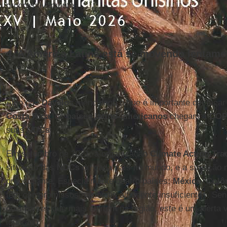
progressivamente.
4. A América Latina está se movendo lentame
Algo que
Dávalos
mencionou e que é importante destacar
Costa Rica
, os
países latino-americanos
chegam à
COP
suas
NDCs
.
Em setembro de 2021, a organização
Climate Action Tra
situação das
NDCs
de cada país no mundo, e a situação 
preocupante. Especialmente quatro países:
México
,
Colô
têm compromissos nacionais altamente insuficientes. Se
dois países que mais emitem na região, este é um alerta 
ignorado.