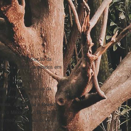
nte
 é que, com exceção da
26
totalmente atrasados em
cker
fez uma análise da
na América Latina é
mbia
,
Argentina
e
Brasil
ndo o
México
e o
Brasil
os
vermelho, que não deve ser