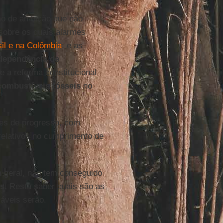
ão de ambição que não
sobre os quais alarmes
il e na Colômbia
; e as
dependência de
e a reforma constitucional
combustíveis fósseis
no
tes de progresso, com
 relativos no cumprimento de
geral, não tem conseguido
os
. Resta saber quais são as
iáveis serão.