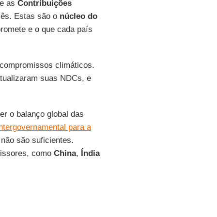
se as
Contribuições
glês. Estas são o
núcleo do
romete e o que cada país
 compromissos climáticos.
atualizaram suas NDCs, e
zer o balanço global das
 Intergovernamental para a
 não são suficientes.
missores, como
China
,
Índia