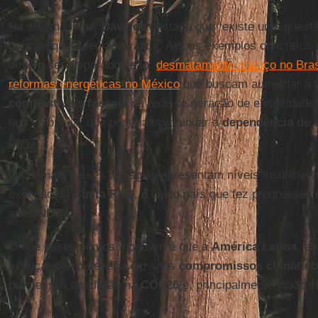
Na mesma linha,
Dávalos
destaca que “existe uma quest
permite que a região avance. Alguns exemplos concretos 
devem ser disparados são:
desmatamento maciço no Bras
reformas energéticas no México
que buscam aumentar a
combustíveis fósseis
na rede de geração de eletricidade 
que se busca, que poderia aprofundar a
dependência de 
país”.
Os demais países da região apresentam níveis insuficien
exceção da
Costa Rica
, o único país que fez progressos
suas
NDCs
.
O que esses pontos mostram é que a
América Latina,
em 
avançar como deveria em seus
compromissos climátic
promessas que farão na
COP26
e, principalmente, quão v