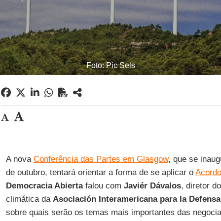
Foto: Pic Sels
A nova
Conferência das Partes em Glasgow
, que se inau
de outubro, tentará orientar a forma de se aplicar o
Acordo
Democracia Abierta
falou com
Javiér Dávalos
, diretor 
climática da
Asociación Interamericana para la Defensa
sobre quais serão os temas mais importantes das negoc