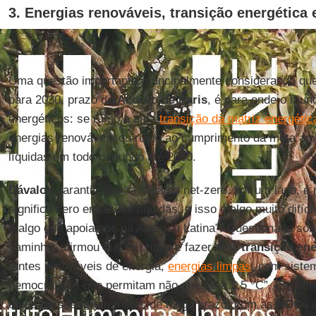
3. Energias renováveis, transição energética 
Uma questão importante, principalmente considerando qu
para 2030, prazo do
Acordo de Paris
, é para onde o mun
energéticos: se rumo a uma
transição da matriz energétic
energias renováveis ou rumo ao cumprimento da meta am
líquidas em todo o mundo até 2050.
Dávalos
garantiu que “a ideia do net-zero, por um lado, é 
significa zero emissões líquidas, e isso é algo muito difí
é algo que apoiamos na América Latina”. Questionado sobr
caminho, afirmou que “a chave é fazer uma
transição ene
fontes renováveis de energia,
energias limpas
, com siste
democráticos que permitam não chegar a 1,5 °C”. Ele ta
de os países terem metas de longo prazo, com as
NDCs
a