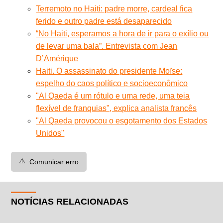
Terremoto no Haiti: padre morre, cardeal fica
ferido e outro padre está desaparecido
“No Haiti, esperamos a hora de ir para o exílio ou
de levar uma bala”. Entrevista com Jean
D’Amérique
Haiti. O assassinato do presidente Moïse:
espelho do caos político e socioeconômico
"Al Qaeda é um rótulo e uma rede, uma teia
flexível de franquias", explica analista francês
"Al Qaeda provocou o esgotamento dos Estados
Unidos"
⚠️
Comunicar erro
NOTÍCIAS RELACIONADAS