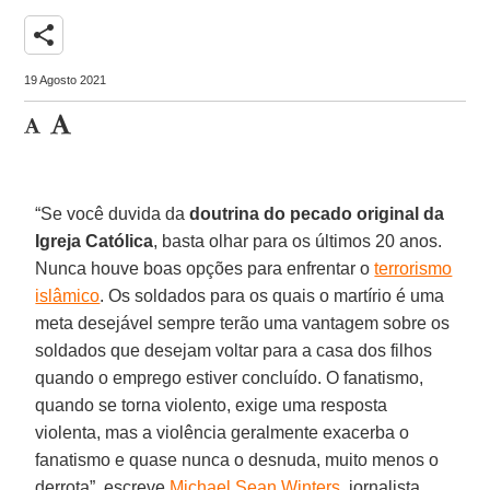
share
19 Agosto 2021
“Se você duvida da
doutrina do pecado original da
Igreja Católica
, basta olhar para os últimos 20 anos.
Nunca houve boas opções para enfrentar o
terrorismo
islâmico
. Os soldados para os quais o martírio é uma
meta desejável sempre terão uma vantagem sobre os
soldados que desejam voltar para a casa dos filhos
quando o emprego estiver concluído. O fanatismo,
quando se torna violento, exige uma resposta
violenta, mas a violência geralmente exacerba o
fanatismo e quase nunca o desnuda, muito menos o
derrota”, escreve
Michael Sean Winters
, jornalista