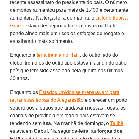
recente assassinato do presidente do país. O número
de mortos aumentou para mais de 1.400 e certamente
aumentará. Na terça-feira de manhã, o
ciclone tropical
Grace
estava despejando fortes chuvas no Haiti,
pondo ainda mais em risco os esforços de resgate e
espalhando mais sofrimento.
Enquanto a
terra tremia no Haiti
, do outro lado do
globo, tremores de outro tipo estavam atingindo outro
país que tem sido assolado pela guerra nos últimos
20 anos.
Enquanto os
Estados Unidos se preparavam para
retirar suas tropas do Afeganistão
e oferecer um porto
seguro aos afegãos que ajudavam nossas tropas, as
capitais de província em todo o país estavam se
rendendo sem luta. Na manhã de domingo, o
Talibã
estava em
Cabul
. Na segunda-feira, as
forças dos
EUA
controlavam cerca de metade do aeroporto e