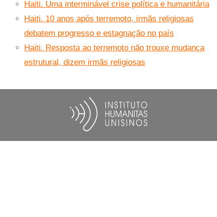
Haiti. Uma interminável crise política e humanitária
Haiti. 10 anos após terremoto, irmãs religiosas
debatem progresso e estagnação no país
Haiti. Resposta ao terremoto não trouxe mudança
estrutural, dizem irmãs religiosas