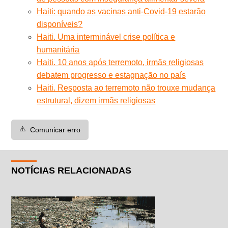
Haiti: quando as vacinas anti-Covid-19 estarão
disponíveis?
Haiti. Uma interminável crise política e
humanitária
Haiti. 10 anos após terremoto, irmãs religiosas
debatem progresso e estagnação no país
Haiti. Resposta ao terremoto não trouxe mudança
estrutural, dizem irmãs religiosas
⚠️
Comunicar erro
NOTÍCIAS RELACIONADAS