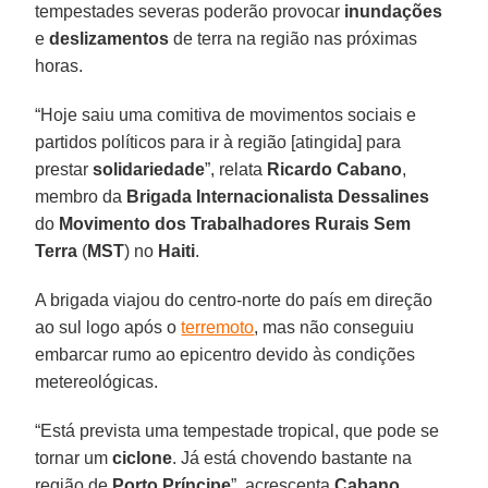
tempestades severas poderão provocar
inundações
e
deslizamentos
de terra na região nas próximas
horas.
“Hoje saiu uma comitiva de movimentos sociais e
partidos políticos para ir à região [atingida] para
prestar
solidariedade
”, relata
Ricardo Cabano
,
membro da
Brigada Internacionalista Dessalines
do
Movimento dos Trabalhadores Rurais Sem
Terra
(
MST
) no
Haiti
.
A brigada viajou do centro-norte do país em direção
ao sul logo após o
terremoto
, mas não conseguiu
embarcar rumo ao epicentro devido às condições
metereológicas.
“Está prevista uma tempestade tropical, que pode se
tornar um
ciclone
. Já está chovendo bastante na
região de
Porto Príncipe
”, acrescenta
Cabano
.