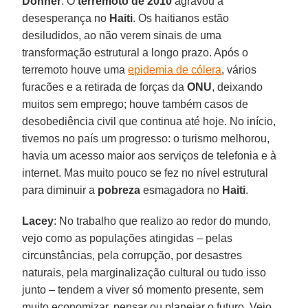
Dohner
: O
terremoto de 2010
agravou a
desesperança no
Haiti
. Os haitianos estão
desiludidos, ao não verem sinais de uma
transformação estrutural a longo prazo. Após o
terremoto houve uma
epidemia de cólera
, vários
furacões e a retirada de forças da
ONU
, deixando
muitos sem emprego; houve também casos de
desobediência civil que continua até hoje. No início,
tivemos no país um progresso: o turismo melhorou,
havia um acesso maior aos serviços de telefonia e à
internet. Mas muito pouco se fez no nível estrutural
para diminuir a
pobreza
esmagadora no
Haiti
.
Lacey
: No trabalho que realizo ao redor do mundo,
vejo como as populações atingidas – pelas
circunstâncias, pela corrupção, por desastres
naturais, pela marginalização cultural ou tudo isso
junto – tendem a viver só momento presente, sem
muito economizar, pensar ou planejar o futuro. Vejo