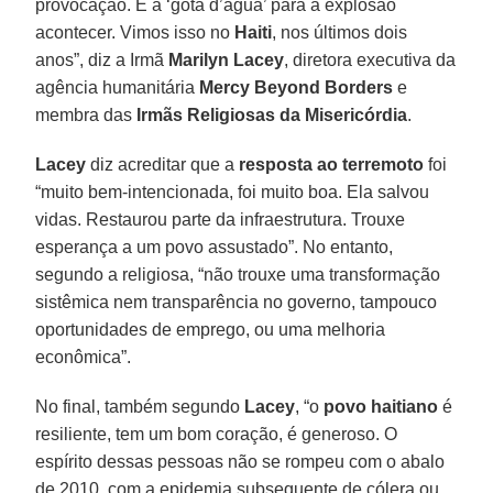
provocação. É a ‘gota d’água’ para a explosão
acontecer. Vimos isso no
Haiti
, nos últimos dois
anos”, diz a Irmã
Marilyn Lacey
, diretora executiva da
agência humanitária
Mercy Beyond Borders
e
membra das
Irmãs Religiosas da Misericórdia
.
Lacey
diz acreditar que a
resposta ao terremoto
foi
“muito bem-intencionada, foi muito boa. Ela salvou
vidas. Restaurou parte da infraestrutura. Trouxe
esperança a um povo assustado”. No entanto,
segundo a religiosa, “não trouxe uma transformação
sistêmica nem transparência no governo, tampouco
oportunidades de emprego, ou uma melhoria
econômica”.
No final, também segundo
Lacey
, “o
povo haitiano
é
resiliente, tem um bom coração, é generoso. O
espírito dessas pessoas não se rompeu com o abalo
de 2010, com a epidemia subsequente de cólera ou