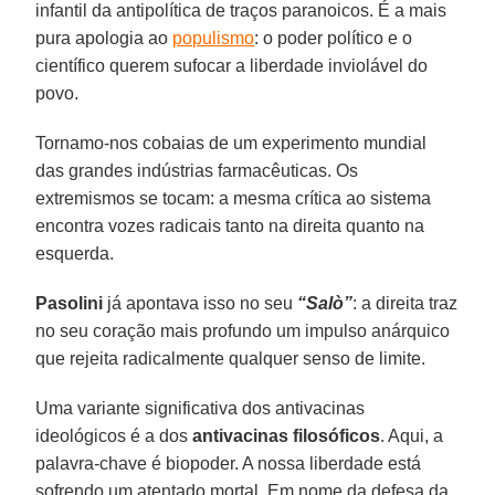
infantil da antipolítica de traços paranoicos. É a mais
pura apologia ao
populismo
: o poder político e o
científico querem sufocar a liberdade inviolável do
povo.
Tornamo-nos cobaias de um experimento mundial
das grandes indústrias farmacêuticas. Os
extremismos se tocam: a mesma crítica ao sistema
encontra vozes radicais tanto na direita quanto na
esquerda.
Pasolini
já apontava isso no seu
“Salò”
: a direita traz
no seu coração mais profundo um impulso anárquico
que rejeita radicalmente qualquer senso de limite.
Uma variante significativa dos antivacinas
ideológicos é a dos
antivacinas filosóficos
. Aqui, a
palavra-chave é biopoder. A nossa liberdade está
sofrendo um atentado mortal. Em nome da defesa da