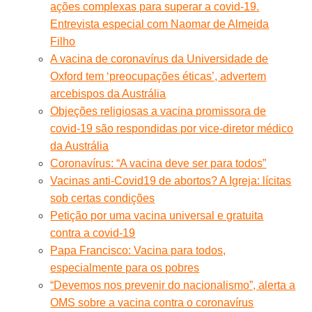
ações complexas para superar a covid-19.
Entrevista especial com Naomar de Almeida
Filho
A vacina de coronavírus da Universidade de
Oxford tem ‘preocupações éticas’, advertem
arcebispos da Austrália
Objeções religiosas a vacina promissora de
covid-19 são respondidas por vice-diretor médico
da Austrália
Coronavírus: “A vacina deve ser para todos”
Vacinas anti-Covid19 de abortos? A Igreja: lícitas
sob certas condições
Petição por uma vacina universal e gratuita
contra a covid-19
Papa Francisco: Vacina para todos,
especialmente para os pobres
“Devemos nos prevenir do nacionalismo”, alerta a
OMS sobre a vacina contra o coronavírus