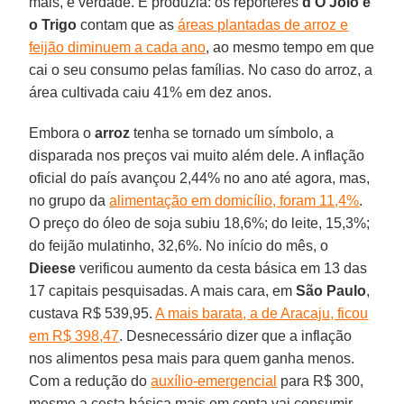
mais, é verdade. E produzia: os repórteres
d‘O Joio e
o Trigo
contam que as
áreas plantadas de arroz e
feijão diminuem a cada ano
, ao mesmo tempo em que
cai o seu consumo pelas famílias. No caso do arroz, a
área cultivada caiu 41% em dez anos.
Embora o
arroz
tenha se tornado um símbolo, a
disparada nos preços vai muito além dele. A inflação
oficial do país avançou 2,44% no ano até agora, mas,
no grupo da
alimentação em domicílio, foram 11,4%
.
O preço do óleo de soja subiu 18,6%; do leite, 15,3%;
do feijão mulatinho, 32,6%. No início do mês, o
Dieese
verificou aumento da cesta básica em 13 das
17 capitais pesquisadas. A mais cara, em
São
Paulo
,
custava R$ 539,95.
A mais barata, a de Aracaju, ficou
em R$ 398,47
. Desnecessário dizer que a inflação
nos alimentos pesa mais para quem ganha menos.
Com a redução do
auxílio-emergencial
para R$ 300,
mesmo a cesta básica mais em conta vai consumir