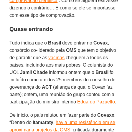
comprovação científica
“. Como se alguém estivesse
dizendo o contrário… E como se ele se importasse
com esse tipo de comprovação.
Quase entrando
Tudo indica que o
Brasil
deve entrar no
Covax
,
consórcio co-liderado pela
OMS
que tem o objetivo
de garantir que as
vacinas
cheguem a todos os
países, incluindo aos mais pobres. O colunista do
UOL
Jamil
Chade
informou ontem que o
Brasil
foi
incluído como um dos 25 membros do conselho de
governança do
ACT
(aliança da qual o Covax faz
parte); ontem, uma reunião do grupo contou com a
participação do ministro interino
Eduardo Pazuello
.
De início, o país relutou em fazer parte do
Covaxx
.
“Dentro do
Itamaraty
,
havia uma resistência em se
aproximar a projetos da OMS
, criticada duramente