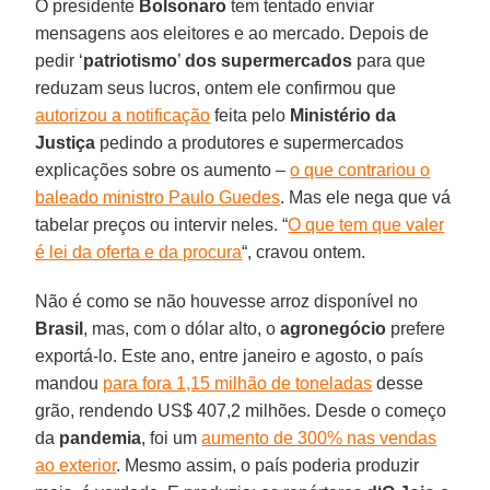
O presidente
Bolsonaro
tem tentado enviar
mensagens aos eleitores e ao mercado. Depois de
pedir ‘
patriotismo
’
dos
supermercados
para que
reduzam seus lucros, ontem ele confirmou que
autorizou a notificação
feita pelo
Ministério da
Justiça
pedindo a produtores e supermercados
explicações sobre os aumento –
o que contrariou o
baleado ministro Paulo Guedes
. Mas ele nega que vá
tabelar preços ou intervir neles. “
O que tem que valer
é lei da oferta e da procura
“, cravou ontem.
Não é como se não houvesse arroz disponível no
Brasil
, mas, com o dólar alto, o
agronegócio
prefere
exportá-lo. Este ano, entre janeiro e agosto, o país
mandou
para fora 1,15 milhão de toneladas
desse
grão, rendendo US$ 407,2 milhões. Desde o começo
da
pandemia
, foi um
aumento de 300% nas vendas
ao exterior
. Mesmo assim, o país poderia produzir