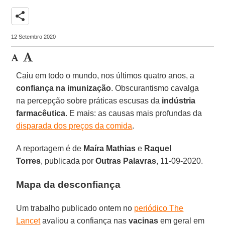
share
12 Setembro 2020
Caiu em todo o mundo, nos últimos quatro anos, a
confiança na imunização
. Obscurantismo cavalga
na percepção sobre práticas escusas da
indústria
farmacêutica
. E mais: as causas mais profundas da
disparada dos preços da comida
.
A reportagem é de
Maíra
Mathias
e
Raquel
Torres
, publicada por
Outras Palavras
, 11-09-2020.
Mapa da desconfiança
Um trabalho publicado ontem no
periódico The
Lancet
avaliou a confiança nas
vacinas
em geral em