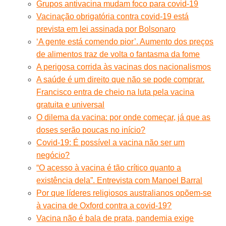
Grupos antivacina mudam foco para covid-19
Vacinação obrigatória contra covid-19 está
prevista em lei assinada por Bolsonaro
‘A gente está comendo pior’. Aumento dos preços
de alimentos traz de volta o fantasma da fome
A perigosa corrida às vacinas dos nacionalismos
A saúde é um direito que não se pode comprar.
Francisco entra de cheio na luta pela vacina
gratuita e universal
O dilema da vacina: por onde começar, já que as
doses serão poucas no início?
Covid-19: É possível a vacina não ser um
negócio?
“O acesso à vacina é tão crítico quanto a
existência dela”. Entrevista com Manoel Barral
Por que líderes religiosos australianos opõem-se
à vacina de Oxford contra a covid-19?
Vacina não é bala de prata, pandemia exige