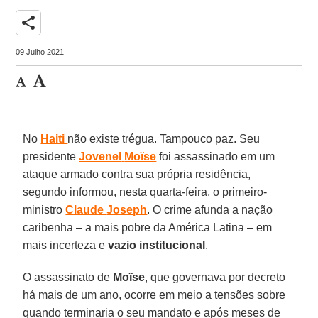
share
09 Julho 2021
No
Haiti
não existe trégua. Tampouco paz. Seu
presidente
Jovenel
Moïse
foi assassinado em um
ataque armado contra sua própria residência,
segundo informou, nesta quarta-feira, o primeiro-
ministro
Claude
Joseph
. O crime afunda a nação
caribenha – a mais pobre da América Latina – em
mais incerteza e
vazio
institucional
.
O assassinato de
Moïse
, que governava por decreto
há mais de um ano, ocorre em meio a tensões sobre
quando terminaria o seu mandato e após meses de