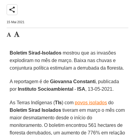
share
15 Mai 2021
Boletim Sirad-Isolados
mostrou que as invasões
explodiram no mês de março. Baixa nas chuvas e
conjuntura política estimulam a derrubada da floresta.
A reportagem é de
Giovanna Constanti
, publicada
por
Instituto Socioambiental
-
ISA
, 13-05-2021.
As Terras Indígenas (
TIs
) com
povos isolados
do
Boletim Sirad Isolados
tiveram em março o mês com
maior desmatamento desde o início do
monitoramento. O boletim encontrou 561 hectares de
floresta derrubados, um aumento de 776% em relação