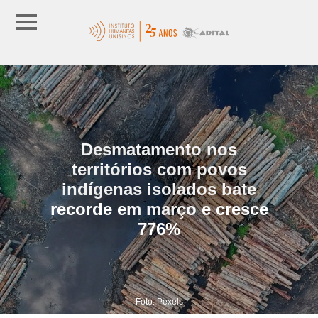
Desmatamento nos
territórios com povos
indígenas isolados bate
recorde em março e cresce
776%
Foto: Pexels