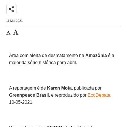
share
11 Mai 2021
Área com alerta de desmatamento na
Amazônia
é a
maior da série histórica para abril.
A reportagem é de
Karen Mota
, publicada por
Greenpeace Brasil
, e reproduzido por
EcoDebate
,
10-05-2021.