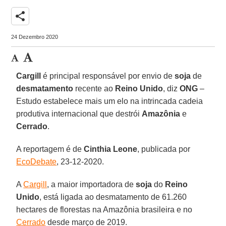
share
24 Dezembro 2020
Cargill
é principal responsável por envio de
soja
de
desmatamento
recente ao
Reino Unido
, diz
ONG
–
Estudo estabelece mais um elo na intrincada cadeia
produtiva internacional que destrói
Amazônia
e
Cerrado
.
A reportagem é de
Cinthia
Leone
, publicada por
EcoDebate
, 23-12-2020.
A
Cargill
, a maior importadora de
soja
do
Reino
Unido
, está ligada ao desmatamento de 61.260
hectares de florestas na Amazônia brasileira e no
Cerrado
desde março de 2019.