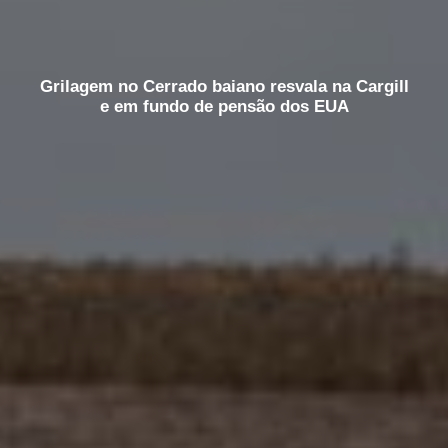
Grilagem no Cerrado baiano resvala na Cargill
e em fundo de pensão dos EUA