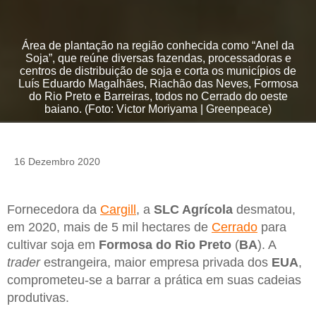
Área de plantação na região conhecida como “Anel da
Soja”, que reúne diversas fazendas, processadoras e
centros de distribuição de soja e corta os municípios de
Luís Eduardo Magalhães, Riachão das Neves, Formosa
do Rio Preto e Barreiras, todos no Cerrado do oeste
baiano. (Foto: Victor Moriyama | Greenpeace)
16 Dezembro 2020
Fornecedora da
Cargill
, a
SLC Agrícola
desmatou,
em 2020, mais de 5 mil hectares de
Cerrado
para
cultivar soja em
Formosa do Rio Preto
(
BA
). A
trader
estrangeira, maior empresa privada dos
EUA
,
comprometeu-se a barrar a prática em suas cadeias
produtivas.