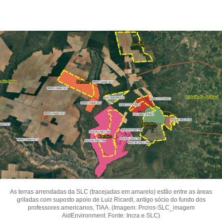
As terras arrendadas da SLC (tracejadas em amarelo) estão entre as áreas
griladas com suposto apoio de Luiz Ricardi, antigo sócio do fundo dos
professores americanos, TIAA. (Imagem: Prcros-SLC_imagem
AidEnvironment. Fonte: Incra e SLC)