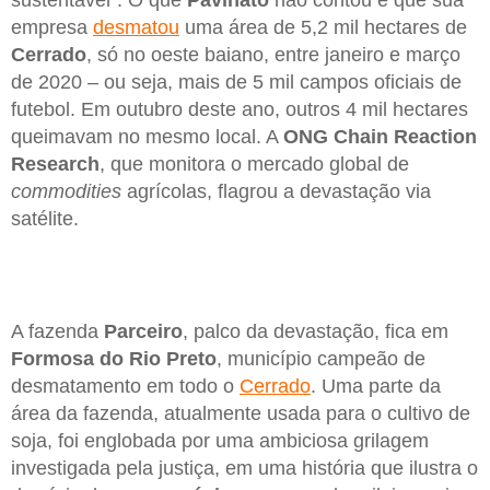
sustentável”. O que
Pavinato
não contou é que sua
empresa
desmatou
uma área de 5,2 mil hectares de
Cerrado
, só no oeste baiano, entre janeiro e março
de 2020 – ou seja, mais de 5 mil campos oficiais de
futebol. Em outubro deste ano, outros 4 mil hectares
queimavam no mesmo local. A
ONG Chain Reaction
Research
, que monitora o mercado global de
commodities
agrícolas, flagrou a devastação via
satélite.
A fazenda
Parceiro
, palco da devastação, fica em
Formosa do Rio Preto
, município campeão de
desmatamento em todo o
Cerrado
. Uma parte da
área da fazenda, atualmente usada para o cultivo de
soja, foi englobada por uma ambiciosa grilagem
investigada pela justiça, em uma história que ilustra o