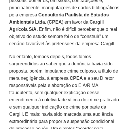
pessoas, dos erros, omissões, contradições e,
principalmente, manipulações de dados bibliográficos
pela empresa
Consultoria Paulista de Estudos
Ambientais Ltda. (CPEA
) em favor da
Cargill
Agrícola S/A.
Enfim, não é difícil perceber que o real
objetivo do estudo sempre foi o de “construir” um
cenário favorável às pretensões da empresa Cargill.
No entanto, tempos depois, todos fomos
surpreendidos ao saber que a denúncia havia sido
proposta, porém, imputando crime culposo, a título de
mera negligência, à empresa
CPEA
e a seu Diretor,
responsáveis pela elaboração do EIA/RIMA
fraudulento, sem qualquer explicação desse
entendimento à coletividade vítima do crime praticado
e sem qualquer indicação de crime por parte da
Cargill. E mais: havia sido marcada uma audiência
extraordinária para propor a suspensão condicional
do processo ao réu. Um simples “acordo” para