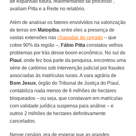
de expansão futura, realimentando tal processo”,
avaliam Pitta e a Rede no relatório.
Além de analisar os fatores envolvidos na valorização
de terras em
Matopiba
, entre eles a presença de
vastas extensões nas
chapadas do cerrado
– que
cobre 90% da região –,
Fábio Pitta
constatou velhos
problemas por trás desse boom econômico. No sul do
Piauí
, onde fez boa parte da pesquisa, encontrou uma
série de cartórios sob intervenção judicial por fraudes
associadas às matrículas rurais. A vara agrária de
Bom Jesus
, órgão do Tribunal de Justiça do Piauí,
contabiliza nada menos de 6 milhões de hectares
bloqueados – ou seja, que constavam em matrículas
com validade jurídica suspensa para análise – e
outros 2 milhões de hectares definitivamente
cancelados.
Nesse cenário, era de esperar que as grandes