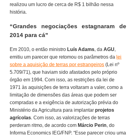
realizou um lucro de cerca de R$ 1 bilhão nessa
história.
“Grandes negociações estagnaram de
2014 para cá”
Em 2010, o então ministro
Luís Adams
, da
AGU
,
emitiu um parecer que retomou os parâmetros da
lei
sobre a aquisição de terras por estrangeiros
(Lei nº
5.709/71), que haviam sido afastados pelo próprio
órgão em 1994. Com isso, as restrições da lei de
1971 às aquisições de terra voltaram a valer, como a
limitação de dimensões das áreas que podem ser
compradas e a exigência de autorização prévia do
Ministério da Agricultura para implantar
projetos
agrícolas
. Com isso, as valorizações de terras
perderam ritmo, de acordo com
Márcio Perin
, do
Informa Economics IEG/FNP. “Esse parecer criou uma