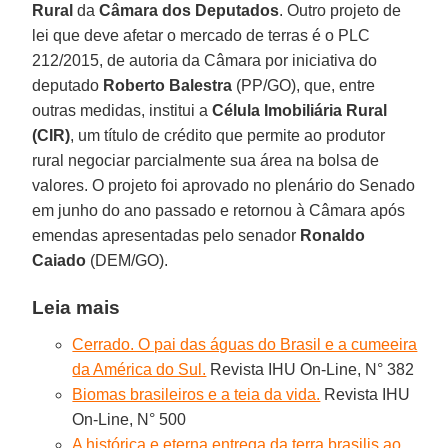
Rural
da
Câmara dos Deputados
. Outro projeto de
lei que deve afetar o mercado de terras é o PLC
212/2015, de autoria da Câmara por iniciativa do
deputado
Roberto Balestra
(PP/GO), que, entre
outras medidas, institui a
Célula Imobiliária Rural
(CIR)
, um título de crédito que permite ao produtor
rural negociar parcialmente sua área na bolsa de
valores. O projeto foi aprovado no plenário do Senado
em junho do ano passado e retornou à Câmara após
emendas apresentadas pelo senador
Ronaldo
Caiado
(DEM/GO).
Leia mais
Cerrado. O pai das águas do Brasil e a cumeeira
da América do Sul.
Revista IHU On-Line, N° 382
Biomas brasileiros e a teia da vida.
Revista IHU
On-Line, N° 500
A histórica e eterna entrega da terra brasilis ao