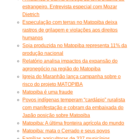
estrangeiro. Entrevista especial com Mozar
Dietrich
Especulação com terras no Matopiba deixa
rastros de grilagem e violações aos direitos
humanos
Soja produzida no Matopiba representa 11% da
produção nacional
Relatório analisa impactos da expansão do
agronegócio na região do Matopiba
​Igreja do Maranhão lança campanha sobre o
risco do projeto MATOPIBA
Matopiba é uma fraude
Povos indígenas temperam “cardápio” ruralista
com manifestação e cobram da embaixada do
Japão posição sobre Matopiba
Matopiba: A última fronteira agrícola do mundo
Matopiba: mata o Cerrado e seus povos
Famílias agricultoras de 337 municípios