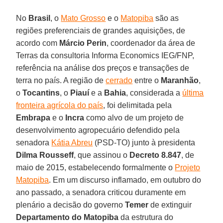
No
Brasil
, o
Mato Grosso
e o
Matopiba
são as
regiões preferenciais de grandes aquisições, de
acordo com
Márcio Perin
, coordenador da área de
Terras da consultoria Informa Economics IEG/FNP,
referência na análise dos preços e transações de
terra no país. A região de
cerrado
entre o
Maranhão
,
o
Tocantins
, o
Piauí
e a
Bahia
, considerada a
última
fronteira agrícola do país
, foi delimitada pela
Embrapa
e o
Incra
como alvo de um projeto de
desenvolvimento agropecuário defendido pela
senadora
Kátia Abreu
(PSD-TO) junto à presidenta
Dilma Rousseff
, que assinou o
Decreto 8.847
, de
maio de 2015, estabelecendo formalmente o
Projeto
Matopiba
. Em um discurso inflamado, em outubro do
ano passado, a senadora criticou duramente em
plenário a decisão do governo
Temer
de extinguir
Departamento do Matopiba
da estrutura do