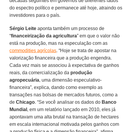
décadas seguintes em governos de diferentes lados
do espectro político e permanece até hoje, atraindo os
investidores para o país.
Sérgio Leite
aponta também um processo de
“
financeirização da agricultura
” em que o valor não
está na produção, mas na especulação com as
commodities agrícolas
. “Hoje se trata de apostar na
valorização financeira que a produção engendra.
Cada vez mais se associou à expectativa de ganhos
reais, da comercialização da
produção
agropecuária
, uma dimensão especulativo-
financeira”, explica, dando como exemplo as
transações nas bolsas de mercados futuros, como a
de
Chicago
. “Se você analisar os dados do
Banco
Mundial
, em um relatório lançado em 2010, eles já
apontavam uma alta brutal na transação de hectares
em escala internacional motivada pelos ganhos com
a produção física e a dimensão financeira”, afirma