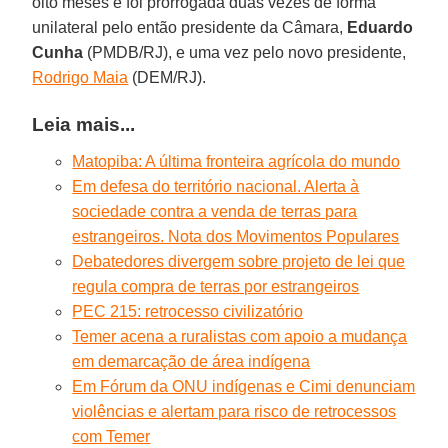
oito meses e foi prorrogada duas vezes de forma
unilateral pelo então presidente da Câmara,
Eduardo
Cunha
(PMDB/RJ), e uma vez pelo novo presidente,
Rodrigo Maia
(DEM/RJ).
Leia mais...
Matopiba: A última fronteira agrícola do mundo
Em defesa do território nacional. Alerta à
sociedade contra a venda de terras para
estrangeiros. Nota dos Movimentos Populares
Debatedores divergem sobre projeto de lei que
regula compra de terras por estrangeiros
PEC 215: retrocesso civilizatório
Temer acena a ruralistas com apoio a mudança
em demarcação de área indígena
Em Fórum da ONU indígenas e Cimi denunciam
violências e alertam para risco de retrocessos
com Temer