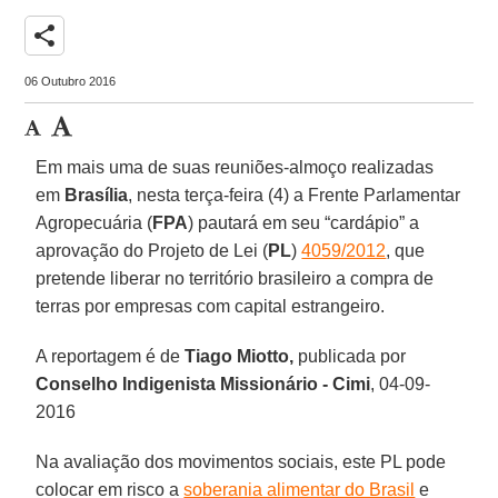
share
06 Outubro 2016
Em mais uma de suas reuniões-almoço realizadas
em
Brasília
, nesta terça-feira (4) a Frente Parlamentar
Agropecuária (
FPA
) pautará em seu “cardápio” a
aprovação do Projeto de Lei (
PL
)
4059/2012
, que
pretende liberar no território brasileiro a compra de
terras por empresas com capital estrangeiro.
A reportagem é de
Tiago Miotto,
publicada por
Conselho Indigenista Missionário -
Cimi
, 04-09-
2016
Na avaliação dos movimentos sociais, este PL pode
colocar em risco a
soberania alimentar do Brasil
e