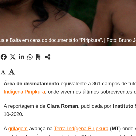
 e Baita em cena do documentário “Piripkura”. | Foto: Bruno 
Área de desmatamento
equivalente a 361 campos de fute
Indígena Piripkura
, onde vivem os últimos sobreviventes 
A reportagem é de
Clara
Roman
, publicada por
Instituto
10-2020.
A
grilagem
avança na
Terra Indígena Piripkura
(
MT
) onde 