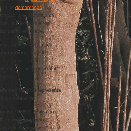
esso de
demarcação
. Na
tação, a expectativa de
os, já que os grileiros
ularizadas em breve.
to, ou seja, 4% do seu
smatamento
, em 2009 e
, essa escalada do
is últimos anos desmatou
tares).
etembro de 2020 representa
timos dois anos.
tabase
(
GFED
) analisados
SA
, a
Terra Indígena
 área de queimadas. A maior