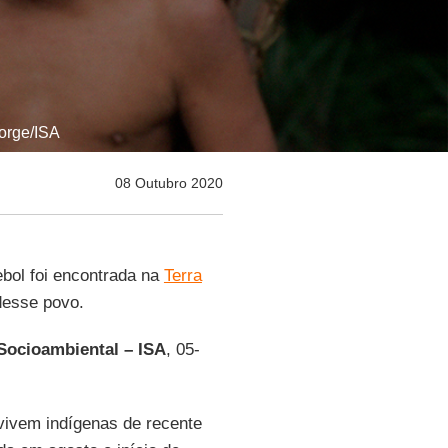
Jorge/ISA
08 Outubro 2020
bol foi encontrada na
Terra
desse povo.
 Socioambiental –
ISA
, 05-
vivem indígenas de recente