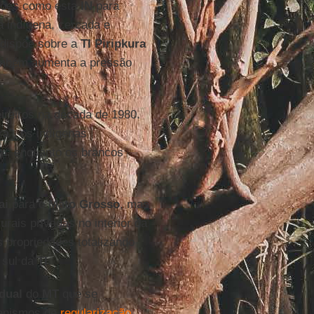
ações como esta
IN
para
ra indígena, cercada e
e dispõe sobre a
TI Piripkura
também aumenta a pressão
reiros na década de 1980.
ra
”, os indígenas
, enquanto os brancos
ai
para o
Mato
Grosso
, mas
urais privadas no interior da
s propriedades totalizando
 sul da
TI
.
dual
do
MT
que se
canismos de
regularização