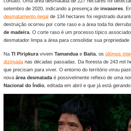
contato. Uma área desmatada de 227 hectares foi detecta
setembro de 2020, indicando a presença de
invasores
. E
desmatamento ilegal
de 134 hectares foi registrado duran
destruição ocorreu por corte raso e a área toda foi derrub
de madeira
. O corte raso é um processo típico associad
desmatador limpa a área para consolidar sua propriedade i
Na
TI Piripkura
vivem
Tamandua
e
Baita
, os
últimos int
dizimada
nas décadas passadas. Da floresta de 243 mil he
que precisam para viver. O entorno do território virou past
nova
área desmatada
é possivelmente reflexo de uma no
Nacional do Índio
, editada em abril e que já está gerand