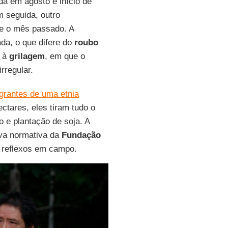
da em agosto e início de
m seguida, outro
te o mês passado. A
ada, o que difere do
roubo
o à
grilagem
, em que o
rregular.
egrantes de uma etnia
ctares, eles tiram tudo o
o e plantação de soja. A
va normativa da
Fundação
o reflexos em campo.