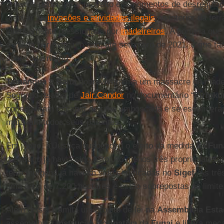
grileiros podem tirar proveito em momentos de desregul
ampliar as
invasões e atividades ilegais
no interior da ter
intensamente pressionada por
madeireiros
. A portaria qu
é válida por mais um ano, até setembro de 2021, o que 
sobre o território.
Tamandua
e
Baita
sobreviveram a um massacre de madei
Segundo relatos de
Jair Candor
no documentário “
Piripku
conseguiram escapar de uma emboscada e se esconderam
matavam todos seus parentes.
Em junho, a Justiça suspendeu o efeito da medida da
Fun
o estrago já havia sido feito. Ao menos três propriedades r
terra indígena já haviam sido certificadas no
Sigef
. As trê
uma área de 7.200 hectares e estão sobrepostas ao limite
Além disso, tramita um projeto de lei na
Assembleia Esta
assemelha à
Instrução Normativa
da
Funai
e libera me