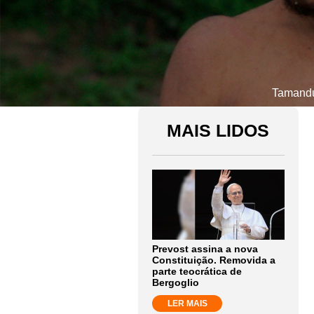
Tamandua
MAIS LIDOS
Prevost assina a nova
Constituição. Removida a
parte teocrática de
Bergoglio
LER MAIS