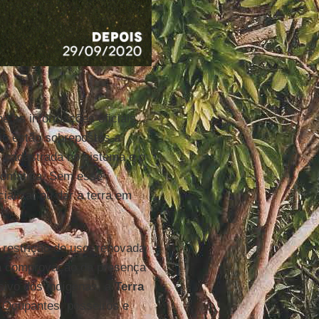
e as informações oficiais
ão estão sobrepostos a
 é cadastrada no sistema e o
utomática. Sem esse
ializar ou dar a terra em
 restrição de uso, renovada
 a comprovação da presença
usivo dos indígenas, a
Terra
. Ocupantes, posseiros e