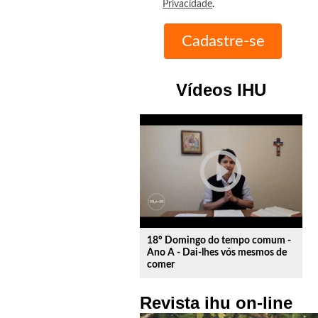
Privacidade
.
Vídeos IHU
play_circle_outline
18º Domingo do tempo comum -
Ano A - Dai-lhes vós mesmos de
comer
Revista ihu on-line