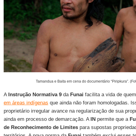
Tamandua e Baita em cena do documentário “Piripkura”. (Fot
A
Instrução Normativa 9
da
Funai
facilita a vida de que
em áreas indígenas
que ainda não foram homologadas. Iss
proprietário irregular avance na regularização de sua pro
ainda em processo de demarcação. A
IN
permite que a
Fu
de Reconhecimento de Limites
para supostas propriedad
territórios. A nova norma da
Funai
também exclui esses ter