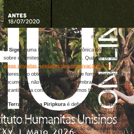
(Fonte: ISA)
O
Sigef
é uma base de dados eletrônica do
Incra
que reún
sobre os limites dos imóveis rurais. Quando os imóveis n
áreas privadas, unidades de conservação ou TIs
, a terra
interessado obtém uma certidão, de forma eletrônica e a
documento, não é possível desmembrar, transferir, comerc
garantia para conseguir empréstimos bancários.
A
Terra Indígena Piripkura
é definida por uma portaria de
por períodos. Em 2018 foi prorrogada por três anos após
dos isolados no território. Apesar de ser de usufruto excl
Indígena
ainda aguarda a conclusão de sua
demarcação