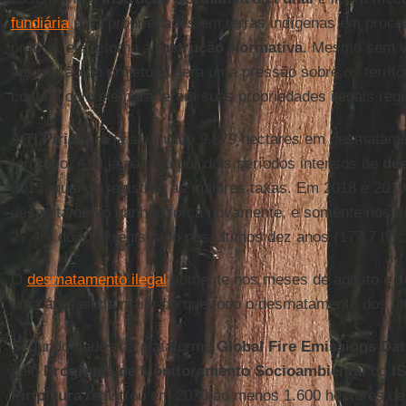
fundiária
para propriedades em terras indígenas em proc
prática, ela retorna a
Instrução
Normativa
. Mesmo sem vo
aprovação do projeto já gera uma pressão sobre os territóri
contam com ele para terem suas propriedades ilegais reg
A
TI Piripkura
já acumulou 9.879 hectares em desmatamen
território. A
TI
já passou por dois períodos intensos de
de
2015, quando registrou as maiores taxas. Em 2018 e 2019
desmatamento ganhou força novamente, e somente nos do
27,4% do total registrado nos últimos dez anos (177,7 hec
O
desmatamento ilegal
somente nos meses de agosto e s
uma área ainda maior do que todo o desmatamento dos úl
Segundo dados da plataforma
Global Fire Emissions Da
pelo
Programa de Monitoramento Socioambiental
do
I
Piripikura
registrou em 2020 ao menos 1.600 hectares de