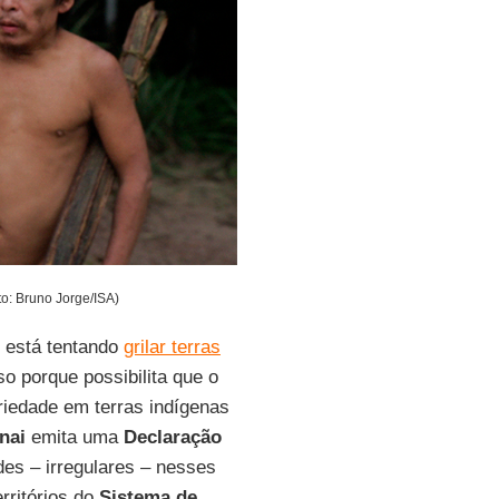
o: Bruno Jorge/ISA)
m está tentando
grilar terras
o porque possibilita que o
priedade em terras indígenas
nai
emita uma
Declaração
es – irregulares – nesses
ritórios do
Sistema de