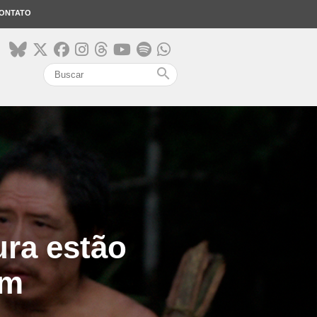
ONTATO
search
ura estão
em