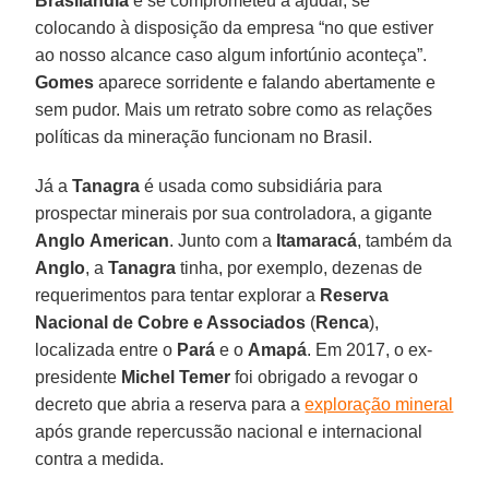
Brasilândia
e se comprometeu a ajudar, se
colocando à disposição da empresa “no que estiver
ao nosso alcance caso algum infortúnio aconteça”.
Gomes
aparece sorridente e falando abertamente e
sem pudor. Mais um retrato sobre como as relações
políticas da mineração funcionam no Brasil.
Já a
Tanagra
é usada como subsidiária para
prospectar minerais por sua controladora, a gigante
Anglo
American
. Junto com a
Itamaracá
, também da
Anglo
, a
Tanagra
tinha, por exemplo, dezenas de
requerimentos para tentar explorar a
Reserva
Nacional de Cobre e Associados
(
Renca
),
localizada entre o
Pará
e o
Amapá
. Em 2017, o ex-
presidente
Michel
Temer
foi obrigado a revogar o
decreto que abria a reserva para a
exploração mineral
após grande repercussão nacional e internacional
contra a medida.