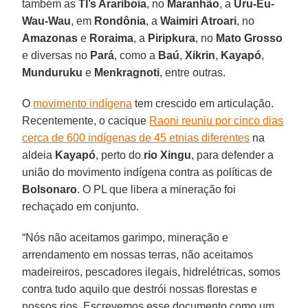
também as
TI’s Arariboia
, no
Maranhão
, a
Uru-Eu-
Wau-Wau
, em
Rondônia
, a
Waimiri
Atroari
, no
Amazonas
e
Roraima
, a
Piripkura
, no
Mato
Grosso
e diversas no
Pará
, como a
Baú
,
Xikrin
,
Kayapó
,
Munduruku
e
Menkragnoti
, entre outras.
O
movimento indígena
tem crescido em articulação.
Recentemente, o cacique
Raoni reuniu por cinco dias
cerca de 600 indígenas de 45 etnias diferentes
na
aldeia
Kayapó
, perto do
rio Xingu
, para defender a
união do movimento indígena contra as políticas de
Bolsonaro
. O PL que libera a mineração foi
rechaçado em conjunto.
“Nós não aceitamos garimpo, mineração e
arrendamento em nossas terras, não aceitamos
madeireiros, pescadores ilegais, hidrelétricas, somos
contra tudo aquilo que destrói nossas florestas e
nossos rios. Escrevemos esse documento como um