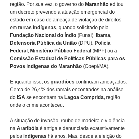
região. Por sua vez, o governo do
Maranhão
editou
um decreto prevendo a atuação emergencial do
estado em caso de ameaça de violação de direitos
em
terras indígenas
, quando solicitado pela
Fundação Nacional do Índio
(Funai),
Ibama
,
Defensoria Pública da União
(DPU),
Polícia
Federal
,
Ministério Público Federal
(MPF) ou a
Comissão Estadual de Políticas Públicas para os
Povos Indígenas do Maranhão
(Coepi/MA).
Enquanto isso, os
guardiões
continuam ameaçados.
Cerca de 26,4% dos ramais encontrados na análise
do
ISA
se encontram na
Lagoa Comprida
, região
onde o crime aconteceu.
A situação de invasão, roubo de madeira e violência
na
Araribóia
é antiga e denunciada exaustivamente
pelos
indígenas
há anos. Mas, desde a eleição do