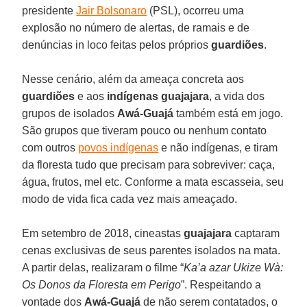
presidente
Jair Bolsonaro
(PSL), ocorreu uma
explosão no número de alertas, de ramais e de
denúncias in loco feitas pelos próprios
guardiões
.
Nesse cenário, além da ameaça concreta aos
guardiões
e aos
indígenas
guajajara
, a vida dos
grupos de isolados
Awá-Guajá
também está em jogo.
São grupos que tiveram pouco ou nenhum contato
com outros
povos indígenas
e não indígenas, e tiram
da floresta tudo que precisam para sobreviver: caça,
água, frutos, mel etc. Conforme a mata escasseia, seu
modo de vida fica cada vez mais ameaçado.
Em setembro de 2018, cineastas
guajajara
captaram
cenas exclusivas de seus parentes isolados na mata.
A partir delas, realizaram o filme “
Ka’a azar Ukize Wà:
Os Donos da Floresta em Perigo
”. Respeitando a
vontade dos
Awá-Guajá
de não serem contatados, o