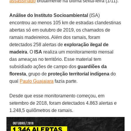
assassinado
brutalmente na última sexta-feira (1/11).
Análise do Instituto Socioambiental
(ISA)
encontrou ao menos 105 km de estradas clandestinas
abertas só em outubro de 2019, os chamados de
ramais madeireiros. Além dos ramais, foram
detectados 258 alertas de
exploração ilegal de
madeira
. O
ISA
realiza um monitoramento mensal
das ameaças no território. Esse material tem
subsidiado ações de campo dos
guardiões da
floresta
, grupo de
proteção territorial indígena
do
qual
Paulo Guajajara
fazia parte.
Desde que esse monitoramento começou, em
setembro de 2018, foram detectados 4.863 alertas e
1.248,5 quilômetros de ramais.