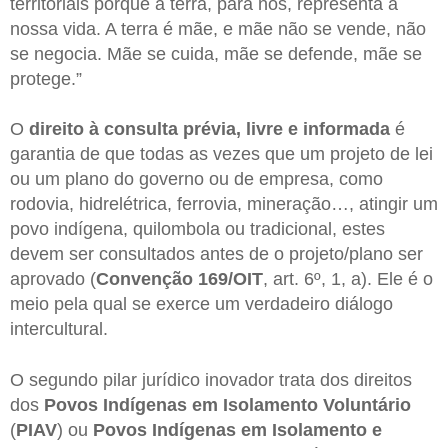
territoriais porque a terra, para nós, representa a
nossa vida. A terra é mãe, e mãe não se vende, não
se negocia. Mãe se cuida, mãe se defende, mãe se
protege.”
O
direito à consulta prévia, livre e informada
é
garantia de que todas as vezes que um projeto de lei
ou um plano do governo ou de empresa, como
rodovia, hidrelétrica, ferrovia, mineração…, atingir um
povo indígena, quilombola ou tradicional, estes
devem ser consultados antes de o projeto/plano ser
aprovado (
Convenção 169/OIT
, art. 6º, 1, a). Ele é o
meio pela qual se exerce um verdadeiro diálogo
intercultural.
O segundo pilar jurídico inovador trata dos direitos
dos
Povos Indígenas em Isolamento Voluntário
(
PIAV
) ou
Povos Indígenas em Isolamento e