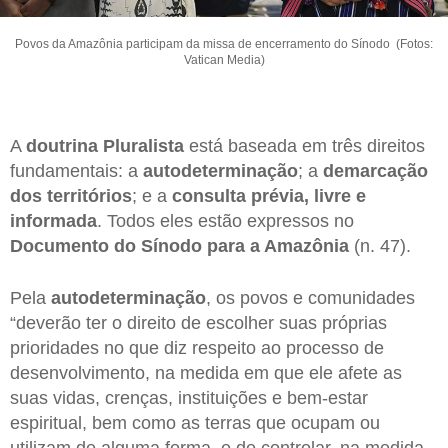
Povos da Amazônia participam da missa de encerramento do Sínodo (Fotos:
Vatican Media)
A
doutrina Pluralista
está baseada em três direitos
fundamentais: a
autodeterminação
; a
demarcação
dos territórios
; e a
consulta prévia, livre e
informada
. Todos eles estão expressos no
Documento do Sínodo para a Amazônia
(n. 47).
Pela
autodeterminação
, os povos e comunidades
“deverão ter o direito de escolher suas próprias
prioridades no que diz respeito ao processo de
desenvolvimento, na medida em que ele afete as
suas vidas, crenças, instituições e bem-estar
espiritual, bem como as terras que ocupam ou
utilizam de alguma forma, e de controlar, na medida