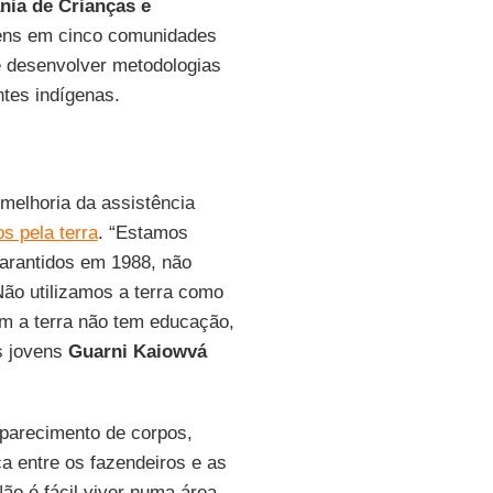
ania de Crianças e
vens em cinco comunidades
 é desenvolver metodologias
tes indígenas.
 melhoria da assistência
s pela terra
. “Estamos
garantidos em 1988, não
Não utilizamos a terra como
em a terra não tem educação,
os jovens
Guarni Kaiowvá
arecimento de corpos,
ça entre os fazendeiros e as
ão é fácil viver numa área