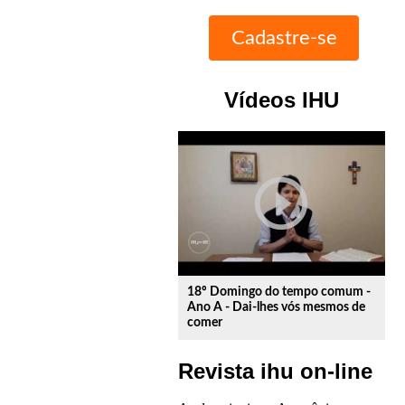
Vídeos IHU
play_circle_outline
18º Domingo do tempo comum -
Ano A - Dai-lhes vós mesmos de
comer
Revista ihu on-line