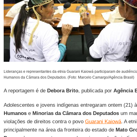
Lideranças e representantes da etnia Guarani Kaiowá participaram de audiênci
Humanos da Câmara dos Deputados. (Foto: Marcelo Camargo/Agência Brasil)
A reportagem é de
Debora Brito
, publicada por
Agência B
Adolescentes e jovens indígenas entregaram ontem (21) 
Humanos
e
Minorias da Câmara dos Deputados
um man
violações de direitos contra o povo
Guarani Kaiowá
. A etn
principalmente na área da fronteira do estado de
Mato Gr