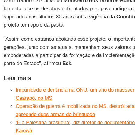
O secretário-executivo do
Ministério dos Direitos Huma
lamentar que os desafios enfrentados pelo povo indígena 
superados nos últimos 30 anos sob a vigência da
Constit
projeto tem apoio da pasta.
“Assim como estamos apoiando esse projeto, o important
gerações, junto com as atuais, mantenham seus valores t
empoderadas a participar da formação e da implementação 
parte do Estado”, afirmou
Eck
.
Leia mais
Impunidade e denúncia na ONU: um ano do massacr
Caarapó, no MS
Operação de guerra é mobilizada no MS, destrói a
apreende duas armas de brinquedo
‘É a Palestina brasileira’, diz diretor de documentá
Kaiowá