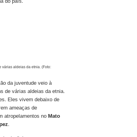
a do país.
 várias aldeias da etnia. (Foto:
ção da juventude veio à
ns de várias aldeias da etnia.
es. Eles vivem debaixo de
ofrem ameaças de
em atropelamentos no
Mato
pez
.