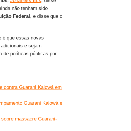
nos
,
Johaness Eck
, disse
ainda não tenham sido
uição Federal
, e disse que o
e é que essas novas
radicionais e sejam
de políticas públicas por
e contra Guarani Kaiowá em
campamento Guarani Kaiowá e
rio sobre massacre Guarani-