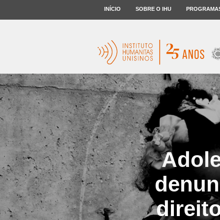
INÍCIO
SOBRE O IHU
PROGRAMA
Adole
denun
direit