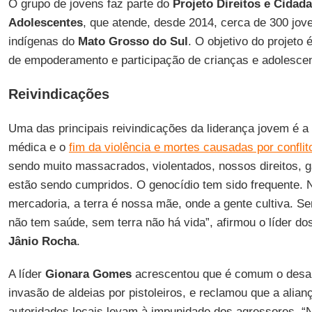
O grupo de jovens faz parte do
Projeto Direitos e Cidad
Adolescentes
, que atende, desde 2014, cerca de 300 jo
indígenas do
Mato Grosso do Sul
. O objetivo do projeto
de empoderamento e participação de crianças e adolescen
Reivindicações
Uma das principais reivindicações da liderança jovem é a
médica e o
fim da violência e mortes causadas por conflito
sendo muito massacrados, violentados, nossos direitos, 
estão sendo cumpridos. O genocídio tem sido frequente. 
mercadoria, a terra é nossa mãe, onde a gente cultiva. S
não tem saúde, sem terra não há vida”, afirmou o líder d
Jânio Rocha
.
A líder
Gionara Gomes
acrescentou que é comum o desap
invasão de aldeias por pistoleiros, e reclamou que a alian
autoridades locais levam à impunidade dos agressores. “N