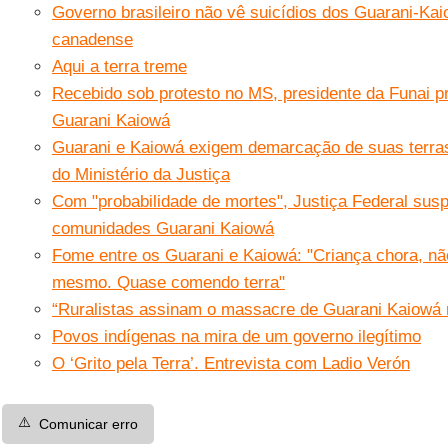
Governo brasileiro não vê suicídios dos Guarani-Kai
canadense
Aqui a terra treme
Recebido sob protesto no MS, presidente da Funai pr
Guarani Kaiowá
Guarani e Kaiowá exigem demarcação de suas terras
do Ministério da Justiça
Com "probabilidade de mortes", Justiça Federal sus
comunidades Guarani Kaiowá
Fome entre os Guarani e Kaiowá: "Criança chora, nã
mesmo. Quase comendo terra"
“Ruralistas assinam o massacre de Guarani Kaiowá
Povos indígenas na mira de um governo ilegítimo
O ‘Grito pela Terra’. Entrevista com Ladio Verón
⚠️
Comunicar erro