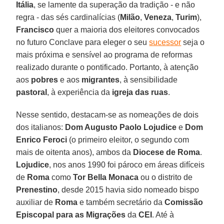
Itália
, se lamente da superação da tradição - e não
regra - das sés cardinalícias (
Milão
,
Veneza
,
Turim
),
Francisco
quer a maioria dos eleitores convocados
no futuro Conclave para eleger o seu
sucessor
seja o
mais próxima e sensível ao programa de reformas
realizado durante o pontificado. Portanto, à atenção
aos
pobres
e aos
migrantes
, à sensibilidade
pastoral
, à experiência da
igreja das ruas
.
Nesse sentido, destacam-se as nomeações de dois
dos italianos:
Dom Augusto Paolo Lojudice
e
Dom
Enrico Feroci
(o primeiro eleitor, o segundo com
mais de oitenta anos), ambos da
Diocese de Roma
.
Lojudice
, nos anos 1990 foi pároco em áreas difíceis
de
Roma
como
Tor Bella Monaca
ou o distrito de
Prenestino
, desde 2015 havia sido nomeado bispo
auxiliar de
Roma
e também secretário da
Comissão
Episcopal para as Migrações
da
CEI
. Até à