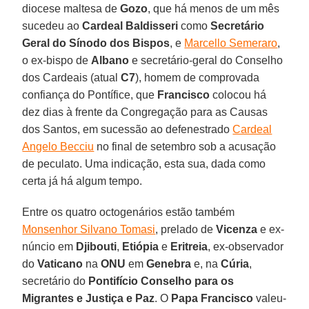
diocese maltesa de
Gozo
, que há menos de um mês
sucedeu ao
Cardeal Baldisseri
como
Secretário
Geral do Sínodo dos Bispos
, e
Marcello Semeraro
,
o ex-bispo de
Albano
e secretário-geral do Conselho
dos Cardeais (atual
C7
), homem de comprovada
confiança do Pontífice, que
Francisco
colocou há
dez dias à frente da Congregação para as Causas
dos Santos, em sucessão ao defenestrado
Cardeal
Angelo Becciu
no final de setembro sob a acusação
de peculato. Uma indicação, esta sua, dada como
certa já há algum tempo.
Entre os quatro octogenários estão também
Monsenhor Silvano Tomasi
, prelado de
Vicenza
e ex-
núncio em
Djibouti
,
Etiópia
e
Eritreia
, ex-observador
do
Vaticano
na
ONU
em
Genebra
e, na
Cúria
,
secretário do
Pontifício Conselho para os
Migrantes e Justiça e Paz
. O
Papa Francisco
valeu-