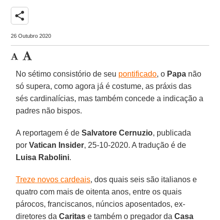
share
26 Outubro 2020
No sétimo consistório de seu
pontificado
, o
Papa
não
só supera, como agora já é costume, as práxis das
sés cardinalícias, mas também concede a indicação a
padres não bispos.
A reportagem é de
Salvatore Cernuzio
, publicada
por
Vatican Insider
, 25-10-2020. A tradução é de
Luisa Rabolini
.
Treze novos cardeais
, dos quais seis são italianos e
quatro com mais de oitenta anos, entre os quais
párocos, franciscanos, núncios aposentados, ex-
diretores da
Caritas
e também o pregador da
Casa