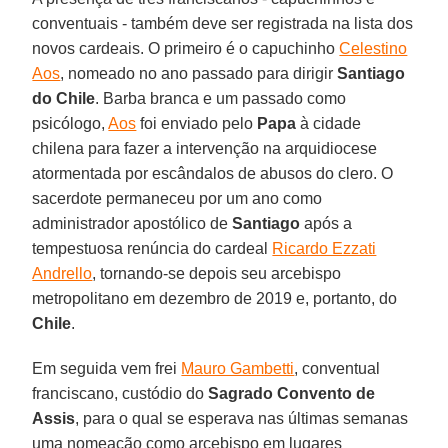
conventuais - também deve ser registrada na lista dos
novos cardeais. O primeiro é o capuchinho
Celestino
Aos
, nomeado no ano passado para dirigir
Santiago
do Chile
. Barba branca e um passado como
psicólogo,
Aos
foi enviado pelo
Papa
à cidade
chilena para fazer a intervenção na arquidiocese
atormentada por escândalos de abusos do clero. O
sacerdote permaneceu por um ano como
administrador apostólico de
Santiago
após a
tempestuosa renúncia do cardeal
Ricardo Ezzati
Andrello
, tornando-se depois seu arcebispo
metropolitano em dezembro de 2019 e, portanto, do
Chile
.
Em seguida vem frei
Mauro Gambetti
, conventual
franciscano, custódio do
Sagrado Convento de
Assis
, para o qual se esperava nas últimas semanas
uma nomeação como arcebispo em lugares