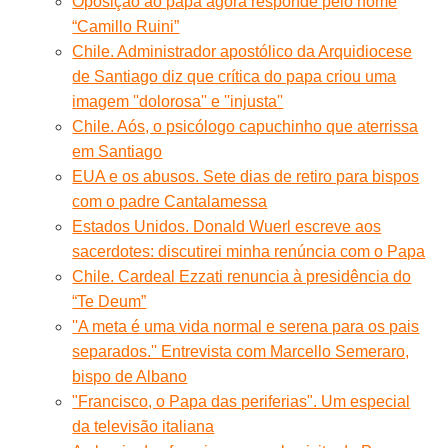
Oposição ao papa agora responde pelo nome
“Camillo Ruini”
Chile. Administrador apostólico da Arquidiocese
de Santiago diz que crítica do papa criou uma
imagem ''dolorosa'' e ''injusta''
Chile. Aós, o psicólogo capuchinho que aterrissa
em Santiago
EUA e os abusos. Sete dias de retiro para bispos
com o padre Cantalamessa
Estados Unidos. Donald Wuerl escreve aos
sacerdotes: discutirei minha renúncia com o Papa
Chile. Cardeal Ezzati renuncia à presidência do
“Te Deum”
''A meta é uma vida normal e serena para os pais
separados.'' Entrevista com Marcello Semeraro,
bispo de Albano
"Francisco, o Papa das periferias". Um especial
da televisão italiana