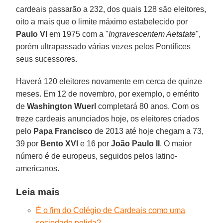
cardeais passarão a 232, dos quais 128 são eleitores,
oito a mais que o limite máximo estabelecido por
Paulo VI
em 1975 com a "
Ingravescentem Aetatate
",
porém ultrapassado várias vezes pelos Pontífices
seus sucessores.
Haverá 120 eleitores novamente em cerca de quinze
meses. Em 12 de novembro, por exemplo, o emérito
de
Washington Wuerl
completará 80 anos. Com os
treze cardeais anunciados hoje, os eleitores criados
pelo
Papa Francisco
de 2013 até hoje chegam a 73,
39 por
Bento XVI
e 16 por
João Paulo II
. O maior
número é de europeus, seguidos pelos latino-
americanos.
Leia mais
É o fim do Colégio de Cardeais como uma
sociedade polida?