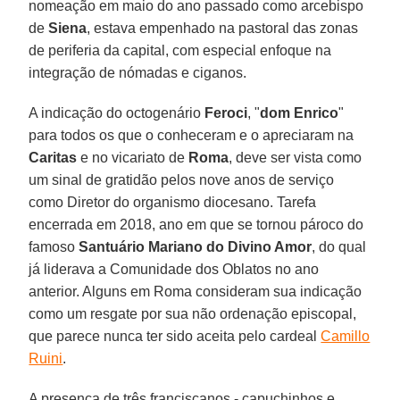
nomeação em maio do ano passado como arcebispo
de
Siena
, estava empenhado na pastoral das zonas
de periferia da capital, com especial enfoque na
integração de nómadas e ciganos.
A indicação do octogenário
Feroci
, "
dom Enrico
"
para todos os que o conheceram e o apreciaram na
Caritas
e no vicariato de
Roma
, deve ser vista como
um sinal de gratidão pelos nove anos de serviço
como Diretor do organismo diocesano. Tarefa
encerrada em 2018, ano em que se tornou pároco do
famoso
Santuário Mariano do Divino Amor
, do qual
já liderava a Comunidade dos Oblatos no ano
anterior. Alguns em Roma consideram sua indicação
como um resgate por sua não ordenação episcopal,
que parece nunca ter sido aceita pelo cardeal
Camillo
Ruini
.
A presença de três franciscanos - capuchinhos e