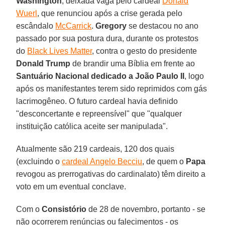
Washington
, deixada vaga pelo cardeal
Donald
Wuerl
, que renunciou após a crise gerada pelo
escândalo
McCarrick
.
Gregory
se destacou no ano
passado por sua postura dura, durante os protestos
do
Black Lives Matter
, contra o gesto do presidente
Donald Trump
de brandir uma Bíblia em frente ao
Santuário Nacional dedicado a João Paulo II
, logo
após os manifestantes terem sido reprimidos com gás
lacrimogêneo. O futuro cardeal havia definido
"desconcertante e repreensível" que "qualquer
instituição católica aceite ser manipulada".
Atualmente são 219 cardeais, 120 dos quais
(excluindo o
cardeal Angelo Becciu
, de quem o
Papa
revogou as prerrogativas do cardinalato) têm direito a
voto em um eventual conclave.
Com o
Consistório
de 28 de novembro, portanto - se
não ocorrerem renúncias ou falecimentos - os