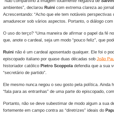
“Não compartilho a imagem totalmente negativa de
Salvin
ambientes”, declarou
Ruini
com extrema clareza ao jorna
Acrescentando: “Acho que ele tem notáveis perspectivas d
amadurecer sob vários aspectos. Portanto, o diálogo com
O uso do terço? “Uma maneira de afirmar o papel da fé n
que, anote o cardeal, seja um modo “pouco feliz”, que pod
Ruini
não é um cardeal aposentado qualquer. Ele foi o po
episcopado italiano por quase duas décadas sob
João Paul
historiador católico
Pietro Scoppola
defendia que a sua v
“secretário de partido”.
Ele mesmo nunca negou o seu gosto pela política. Ainda 
“fala para as entranhas” de uma parte do episcopado, com
Portanto, não se deve subestimar de modo algum a sua de
fortemente em campo contra as “diretrizes” ideais do
Pap