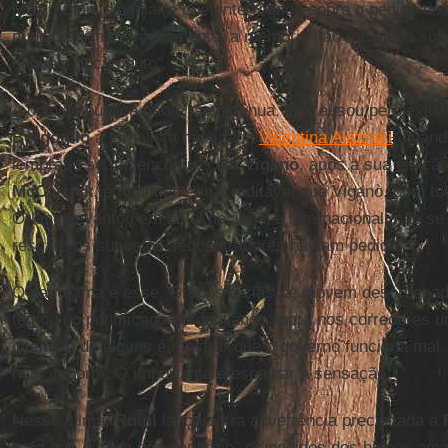
Mas o mais singular é que, interrogado sobre o pedido do
núncio afirma: “Infelizmente, a memória não me ajuda sob
daquele documento”.
A opinião pública não é tão ingênua. Se causou perplexid
Bergoglio
à jornalista mexicana
Valentina Alazraki
, quand
lembrava se, no encontro com
Viganò
, após a sua eleição
McCarrick
, é totalmente inacreditável que Viganò, com t
Orlandi levantou em nível nacional e internacional, não se
resgate os supostos sequestradores haviam pedido.
O panorama é esse. Grupos e clãs se movem desordena
tempo do pontificado bergogliano. Sopra nos corredores u
intenção de alguns é mostrar que o governo funciona mal.
nem importa. O importante é espalhar a sensação.
Nesse clima,
Ruini
lança outra advertência precipitada a
para que o papa não confirme” os pedidos dos bispos amaz