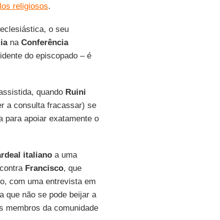
os religiosos
.
eclesiástica, o seu
lia
na
Conferência
sidente do episcopado – é
assistida, quando
Ruini
r a consulta fracassar) se
a para apoiar exatamente o
rdeal italiano
a uma
 contra
Francisco
, que
smo, com uma entrevista em
a que não se pode beijar a
 os membros da comunidade