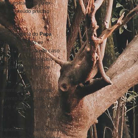
s sequestradores, o ex-
re o conteúdo preciso
ade a resposta do
Papa
o disse que não se
, ele falou ou não do caso
odo o clamor que o caso
 lembre de que tipo de
damente neste segundo
m vento de insinuações. A
 Se é verdade ou não, isso
Francisco
: “Espero e rezo
ônicos de instituir padres