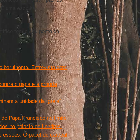
“É uma escolha
ontífice tem o seu ponto de
 barulhenta. Entrevista com
ontra o papa e a própria
minam a unidade da Igreja”.
 do Papa Francisco no limite
dos no palácio de Londres,
pressões. O papel do cardeal