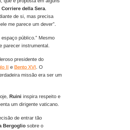
i
, que é proposta em alguns
l
Corriere della Sera
.
iante de si, mas precisa
 ele me parece um dever”.
o espaço público.” Mesmo
e parecer instrumental.
deroso presidente do
o II
e
Bento XVI
. O
erdadeira missão era ser um
hoje,
Ruini
inspira respeito e
enta um dirigente vaticano.
cisão de entrar tão
a Bergoglio
sobre o