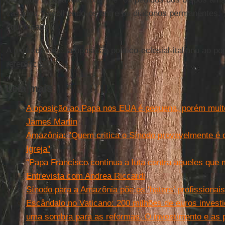
casados, escolhendo-os entre os diáconos permanentes. 
equivocada.”
A partir de hoje, a oposição político-eclesial-italiana ao p
referência.
Leia mais
A oposição ao Papa nos EUA é pequena, porém muito
James Martin
Amazônia: ''Quem critica o Sínodo provavelmente é c
Igreja''
“Papa Francisco continua a luta contra aqueles que 
Entrevista com Andrea Riccardi
Sínodo para a Amazônia põe os ‘haters’ profissionais
Escândalo no Vaticano: 200 milhões de euros investi
uma sombra para as reformas. O investimento e as 