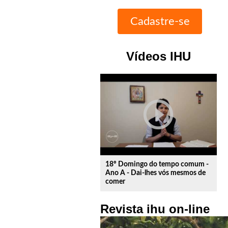
Vídeos IHU
play_circle_outline
18º Domingo do tempo comum -
Ano A - Dai-lhes vós mesmos de
comer
Revista ihu on-line