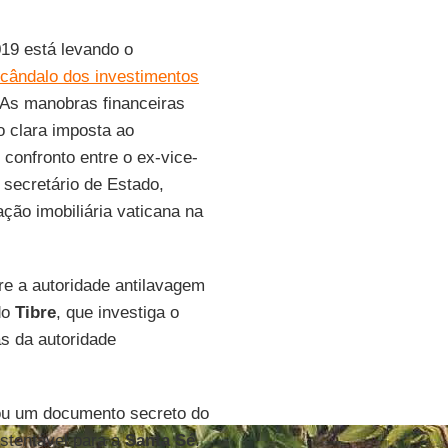
019 está levando o
cândalo dos investimentos
 As manobras financeiras
o clara imposta ao
 confronto entre o ex-vice-
o secretário de Estado,
ação imobiliária vaticana na
tre a autoridade antilavagem
do
Tibre
, que investiga o
s da autoridade
ou um documento secreto do
ustentável para a
Santa Sé
.