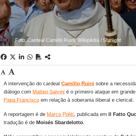
Foto: Cardeal Camillo Ruini, Wikipédia / Starlight
A intervenção do cardeal
Camillo Ruini
sobre a necessida
diálogo com
Matteo Salvini
é o primeiro ataque em grande e
Papa Francisco
em relação à soberania iliberal e clerical.
A reportagem é de
Marco Politi
, publicada em
Il Fatto Qu
tradução é de
Moisés Sbardelotto
.