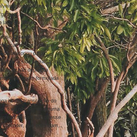
 níveis preocupantes e corre
 urgentes”. Seguem-se outros
o lado do
Tibre
.
o caso
Orlandi
. O ex-núncio
omunicar
urbi et orbi
que,
do telefonou para o
la havia sido sequestrada,
alização não dependia
e uma mensagem formulada
oga lá: “(A transcrição do
do
, e eu não sei de alguma
urpreso se isso não tivesse
em entender, que entendam...