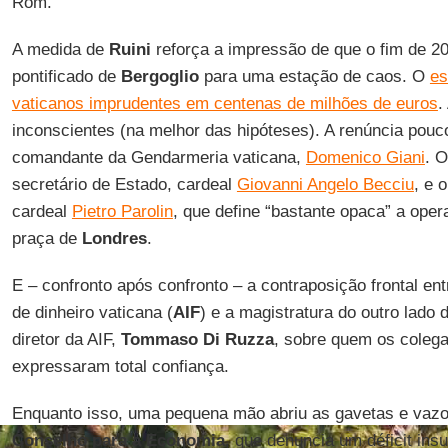
Rom.
A medida de
Ruini
reforça a impressão de que o fim de 2
pontificado de
Bergoglio
para uma estação de caos. O
es
vaticanos imprudentes em centenas de milhões de euros
.
inconscientes (na melhor das hipóteses). A renúncia pouc
comandante da Gendarmeria vaticana,
Domenico Giani
. O
secretário de Estado, cardeal
Giovanni Angelo Becciu
, e 
cardeal
Pietro Parolin
, que define “bastante opaca” a oper
praça de
Londres
.
E – confronto após confronto – a contraposição frontal en
de dinheiro vaticana (
AIF
) e a magistratura do outro lado 
diretor da AIF,
Tommaso Di Ruzza
, sobre quem os colega
expressaram total confiança.
Enquanto isso, uma pequena mão abriu as gavetas e vaz
Conselho para a Economia
, que denuncia um déficit ins