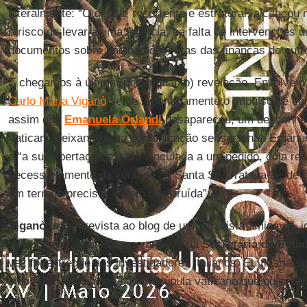
Literalmente: “O déficit, recorrente e estrutural, alcançou
o risco de levar a uma falência, na falta de intervenções
documentos sobre páginas obscuras das finanças do outr
E chegamos à última (por enquanto) revelação. Envolve 
Carlo Maria Viganò
sente repentinamente o impulso de c
assim que
Emanuela Orlandi
desapareceu, um desconheci
Vaticano deixando uma comunicação sensacional: Emanue
e “a sua libertação estava vinculada a um pedido, cuja re
necessariamente da vontade da Santa Sé. Tratava-se d
em termos precisos e bem construída”.
Viganò
, na entrevista ao blog de um jornalista amigável, j
telefonema) deve estar no arquivo da
Secretaria de Esta
vez foi entregue aos investigadores italianos. Eu ficaria s
sido feito”. E aqueles da alta cúpula vaticana que quiser