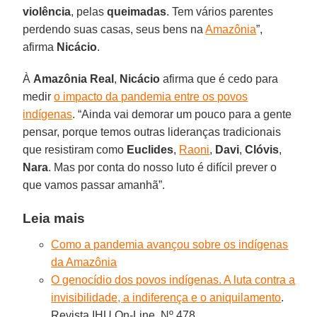
violência
, pelas
queimadas
. Tem vários parentes
perdendo suas casas, seus bens na
Amazônia
”,
afirma
Nicácio
.
À
Amazônia
Real
,
Nicácio
afirma que é cedo para
medir
o impacto da pandemia entre os povos
indígenas
. “Ainda vai demorar um pouco para a gente
pensar, porque temos outras lideranças tradicionais
que resistiram como
Euclides
,
Raoni
,
Davi
,
Clóvis
,
Nara
. Mas por conta do nosso luto é difícil prever o
que vamos passar amanhã”.
Leia mais
Como a pandemia avançou sobre os indígenas
da Amazônia
O genocídio dos povos indígenas. A luta contra a
invisibilidade, a indiferença e o aniquilamento
.
Revista IHU On-Line, Nº 478