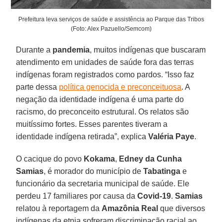
Prefeitura leva serviços de saúde e assistência ao Parque das Tribos
(Foto: Alex Pazuello/Semcom)
Durante a
pandemia
, muitos indígenas que buscaram
atendimento em unidades de saúde fora das terras
indígenas foram registrados como pardos. “Isso faz
parte dessa
política genocida e preconceituosa
. A
negação da identidade indígena é uma parte do
racismo, do preconceito estrutural. Os relatos são
muitíssimo fortes. Esses parentes tiveram a
identidade indígena retirada”, explica
Valéria
Paye
.
O cacique do povo
Kokama
,
Edney da Cunha
Samias
, é morador do município de
Tabatinga
e
funcionário da secretaria municipal de saúde. Ele
perdeu 17 familiares por causa da
Covid-19
.
Samias
relatou à reportagem da
Amazônia Real
que diversos
indígenas da etnia sofreram discriminação racial ao