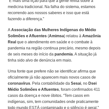
“É mais uma lição para que a gente reflita sobre a
medicina tradicional. Na falha do sistema, estamos
recorrendo aos nossos saberes e isso que está
fazendo a diferença.”
A
Associação das Mulheres Indígenas do Médio
Solimões e Afluentes
(
Amimsa
) relatou à
Amazônia
Real
que o atendimento em saúde e o combate à
pandemia na região continua precário, mesmo depois
de seis meses do início da
pandemia
. A situação já
tinha sido alvo de denúncia em maio.
Uma fonte que prefere não se identificar afirma que
oficialmente já não aparecem mais novos casos de
coronavírus
. Pela contabilidade da
Sesai
, no
Dsei
Médio Solimões
e Afluentes
, foram confirmados 411
casos da doença e nove óbitos. “Tem casos em
indígenas, sim, tem comunidades onde praticamente
todo mundo ESTÁ contaminado e o silêncio é geral.”