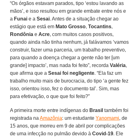
“Os órgãos estavam parados, tipo ‘estou lavando as
mãos’, e isso resultou em grande embate entre nós e
a
Funai
e a
Sesai
. Antes de a situação chegar ao
estágio que está em
Mato
Grosso
,
Tocantins
,
Rondônia
e
Acre
, com muitos casos positivos,
quando ainda não tinha nenhum, já falávamos ‘vamos
construir, fazer uma parceria, um trabalho preventivo,
para quando a doença chegar a gente não ter [um
grande] impacto’, mas nada foi feito”, recorda
Valéria
,
que afirma que a
Sesai foi
negligente
. “Ela faz um
trabalho muito mais de burocracia, do tipo ‘a gente fez
isso, orientou isso, fez o documento tal’. Sim, mas
para efetivação, o que que foi feito?”
A primeira morte entre indígenas do
Brasil
também foi
registrada na
Amazônia
: um estudante
Yanomami
, de
15 anos, que morreu em 9 de abril por complicações
de uma infecção no pulmão devido à
Covid-19
. Ele