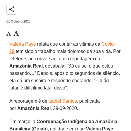
share
01 Outubro 2020
Valéria Paye
relata que contar as vítimas da
Covid-
19
tem sido o trabalho mais doloroso da sua vida. Por
telefone, ao conversar com a reportagem da
Amazônia
Real
, desabafa: “Só eu sei o que estou
passando…” Depois, após oito segundos de silêncio,
ela dá um suspiro e responde chorando: “É difícil
falar, é dificílimo falar disso”.
A reportagem é de
Izabel Santos
, publicada
por
Amazônia Real
, 29-09-2020.
Em março, a
Coordenação Indígena da Amazônia
Brasileira
(
Coiab
), entidade em que
Valéria Paye