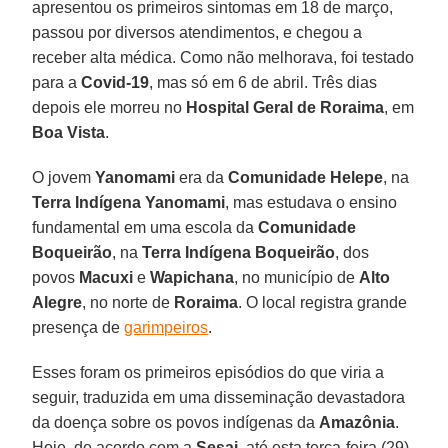
apresentou os primeiros sintomas em 18 de março,
passou por diversos atendimentos, e chegou a
receber alta médica. Como não melhorava, foi testado
para a
Covid-19
, mas só em 6 de abril. Três dias
depois ele morreu no
Hospital Geral de Roraima
, em
Boa Vista
.
O jovem
Yanomami
era da
Comunidade Helepe
, na
Terra Indígena
Yanomami
, mas estudava o ensino
fundamental em uma escola da
Comunidade
Boqueirão
, na
Terra Indígena
Boqueirão
, dos
povos
Macuxi
e
Wapichana
, no município de
Alto
Alegre
, no norte de
Roraima
. O local registra grande
presença de
garimpeiros
.
Esses foram os primeiros episódios do que viria a
seguir, traduzida em uma disseminação devastadora
da doença sobre os povos indígenas da
Amazônia
.
Hoje, de acordo com a
Sesai
, até esta terça-feira (29),