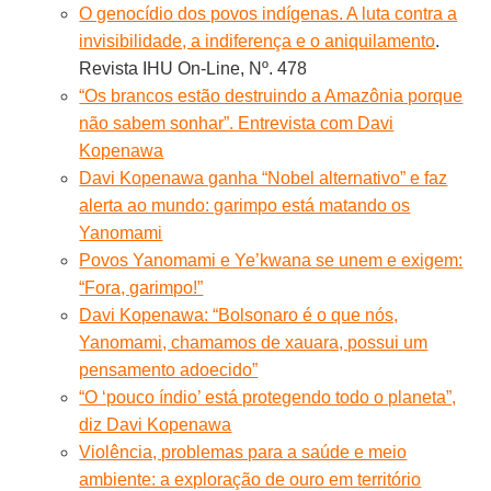
O genocídio dos povos indígenas. A luta contra a
invisibilidade, a indiferença e o aniquilamento
.
Revista IHU On-Line, Nº. 478
“Os brancos estão destruindo a Amazônia porque
não sabem sonhar”. Entrevista com Davi
Kopenawa
Davi Kopenawa ganha “Nobel alternativo” e faz
alerta ao mundo: garimpo está matando os
Yanomami
Povos Yanomami e Ye’kwana se unem e exigem:
“Fora, garimpo!”
Davi Kopenawa: “Bolsonaro é o que nós,
Yanomami, chamamos de xauara, possui um
pensamento adoecido”
“O ‘pouco índio’ está protegendo todo o planeta”,
diz Davi Kopenawa
Violência, problemas para a saúde e meio
ambiente: a exploração de ouro em território