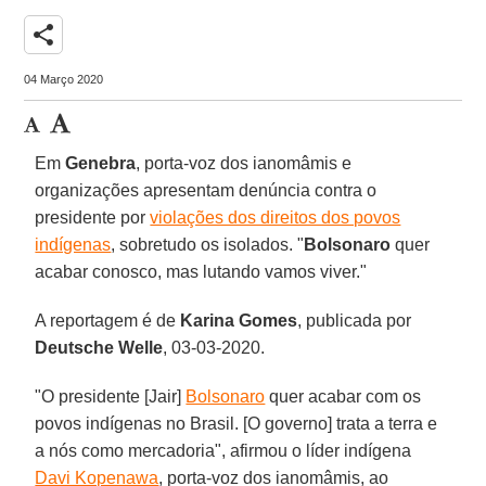
share
04 Março 2020
Em
Genebra
, porta-voz dos ianomâmis e
organizações apresentam denúncia contra o
presidente por
violações dos direitos dos povos
indígenas
, sobretudo os isolados. "
Bolsonaro
quer
acabar conosco, mas lutando vamos viver."
A reportagem é de
Karina Gomes
, publicada por
Deutsche Welle
, 03-03-2020.
"O presidente [Jair]
Bolsonaro
quer acabar com os
povos indígenas no Brasil. [O governo] trata a terra e
a nós como mercadoria", afirmou o líder indígena
Davi Kopenawa
, porta-voz dos ianomâmis, ao