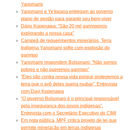
Yanomami
Yanomami e Ye'kwana entregam ao governo
plano de gestão para garantir seu bem-viver
Dário Kopenawa: “São 20 mil garimpeiros
explorando a nossa casa”
Campeã de requerimentos minerários, Terra
Indígena Yanomami sofre com explosão do
garimpo
Yanomami respondem Bolsonaro: “Não somos
pobres e não queremos garimpo”
“Eles são contra nossa vida porque protegemos a
terra que o avô deles queria roubar”. Entrevista
com Davi Kopenawa
“O governo Bolsonaro é o principal responsável
pela insegurança dos povos indígenas”.
Entrevista com o Secretário Executivo do CIMI
Em nota pública, MPF critica projeto de lei que
permite mineração em terras indígenas