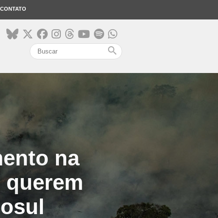
CONTATO
search
ento na
s querem
cosul