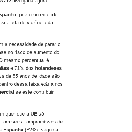
ouGov
divulgada agora.
spanha
, procurou entender
escalada de violência da
m a necessidade de parar o
se no risco de aumento do
 O mesmo percentual é
mães
e 71% dos
holandeses
s de 55 anos de idade são
entro dessa faixa etária nos
ercial
se este contribuir
ém quer que a
UE
só
o com seus compromissos de
na
Espanha
(82%), seguida