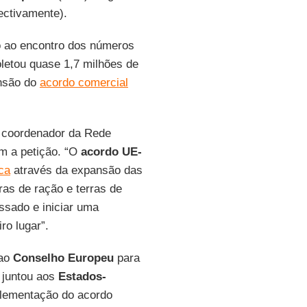
ctivamente).
ão ao encontro dos números
letou quase 1,7 milhões de
nsão do
acordo comercial
, coordenador da Rede
m a petição. “O
acordo UE-
ica
através da expansão das
as de ração e terras de
ssado e iniciar uma
ro lugar”.
 ao
Conselho
Europeu
para
 juntou aos
Estados-
plementação do acordo