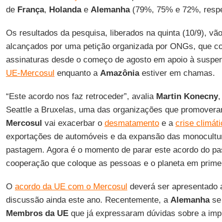
de
França
,
Holanda
e
Alemanha
(79%, 75% e 72%, respe
Os resultados da pesquisa, liberados na quinta (10/9), v
alcançados por uma petição organizada por ONGs, que co
assinaturas desde o começo de agosto em apoio à suspe
UE-Mercosul
enquanto a
Amazônia
estiver em chamas.
“Este acordo nos faz retroceder”, avalia
Martin Konecny
Seattle a Bruxelas, uma das organizações que promovera
Mercosul
vai exacerbar o
desmatamento
e a
crise climát
exportações de automóveis e da expansão das monocultur
pastagem. Agora é o momento de parar este acordo do pa
cooperação que coloque as pessoas e o planeta em primei
O
acordo da UE com o Mercosul
deverá ser apresentado
discussão ainda este ano. Recentemente, a
Alemanha
se
Membros da UE
que já expressaram dúvidas sobre a im