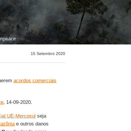
enpeace
15 Setembro 2020
uerem
acordos comerciais
te
, 14-09-2020.
ial UE-Mercosul
seja
azônia
e outros danos