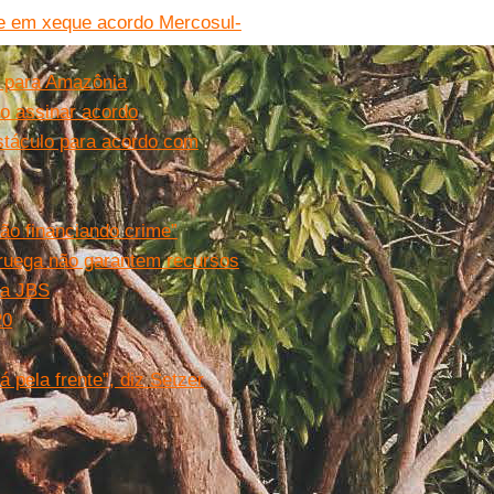
õe em xeque acordo Mercosul-
 para Amazônia
o assinar acordo
bstáculo para acordo com
ão financiando crime”
ruega não garantem recursos
da JBS
20
pela frente”, diz Setzer