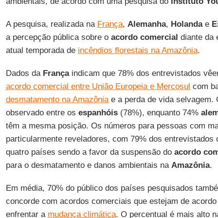
ambientais, de acordo com uma pesquisa do
Instituto Y
A pesquisa, realizada na
França
,
Alemanha
,
Holanda
e
E
a percepção pública sobre o
acordo comercial
diante da 
atual temporada de
incêndios florestais na Amazônia
.
Dados da
França
indicam que 78% dos entrevistados vêe
acordo comercial entre União Europeia e Mercosul
com ba
desmatamento na Amazônia
e a perda de vida selvagem.
observado entre os
espanhóis
(78%), enquanto 74%
ale
têm a mesma posição. Os números para pessoas com mai
particularmente reveladores, com 79% dos entrevistados d
quatro países sendo a favor da suspensão do
acordo com
para o desmatamento e danos ambientais na
Amazônia
.
Em média, 70% do público dos países pesquisados tamb
concorde com acordos comerciais que estejam de acord
enfrentar a
mudança climática
. O percentual é mais alto 