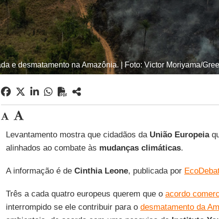
da e desmatamento na Amazônia. | Foto: Victor Moriyama/Gre
Levantamento mostra que cidadãos da
União
Europeia
q
alinhados ao combate às
mudanças
climáticas
.
A informação é de
Cinthia
Leone
, publicada por
EcoDeba
Três a cada quatro europeus querem que o
acordo comerc
interrompido se ele contribuir para o
desmatamento da Am