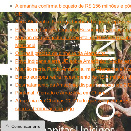
Alemanha confirma bloqueio de R$ 156 milhões e p
UE
Após Alemanha, Noruega também bloqueia repasses
Presidente francês enquadra Bolsonaro e ameaça nã
Macron diz que política ambiental de Bolsonaro é o
Mercosul
O Brasil precisa de dinheiro da Alemanha?
Povo indígena alerta UE sobre Amazônia: “Vocês est
Mourão recria Fundo Amazônia, mas Alemanha e No
Banco europeu retira investimento de R$ 4 milhões 
Desmatamento da Amazônia dispara de novo em 20
Pantanal, Cerrado e Amazônia em Chamas
Amazônia em Chamas 20: “Tudo que vai queimar está 
sobre a temporada do fogo
⚠️
Comunicar erro