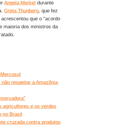
er
Angela Merkel
durante
a.
Greta Thunberg
, que fez
acrescentou que o “acordo
de maioria dos ministros da
ratado.
-Mercosul
 não respeitar a Amazônia
onservadora”
 agricultores e os verdes
 no Brasil
te cruzada contra produtos