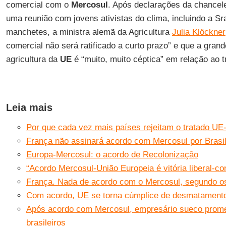
comercial com o
Mercosul
. Após declarações da chancel
uma reunião com jovens ativistas do clima, incluindo a Sr
manchetes, a ministra alemã da Agricultura
Julia Klöckner
comercial não será ratificado a curto prazo” e que a gran
agricultura da
UE
é “muito, muito céptica” em relação ao t
Leia mais
Por que cada vez mais países rejeitam o tratado UE
França não assinará acordo com Mercosul por Brasil
Europa-Mercosul: o acordo de Recolonização
“Acordo Mercosul-União Europeia é vitória liberal-c
França. Nada de acordo com o Mercosul, segundo os
Com acordo, UE se torna cúmplice de desmatamento
Após acordo com Mercosul, empresário sueco prome
brasileiros